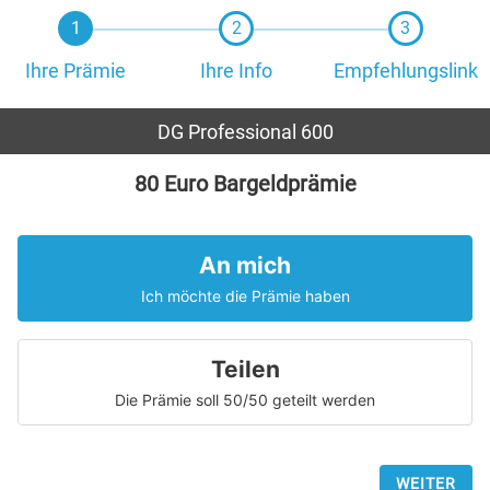
Ihre Prämie
Ihre Info
Empfehlungslink
DG Professional 600
80 Euro Bargeldprämie
An mich
Ich möchte die Prämie haben
Teilen
Die Prämie soll 50/50 geteilt werden
WEITER