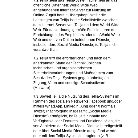
7.1
Tellja stellt das Tellja-System auf einem an das
öffentliche Datennetz World Wide Web
angebundenen Internet-Server zur Nutzung im
Online-Zugriff bereit. Übergabepunkt für die
Leistungen von Tellja ist die Schnittstelle zwischen
dem Internet-Server von Tellja und dem World Wide
Web. Für das ordnungsgemäße Funktionieren der
Einrichtungen des Empfehlers oder des World Wide
Web und der von Dritten betriebenen Dienste,
insbesondere Social Media Dienste, ist Tellja nicht
verantwortlich.
7.2
Tellja trifft die erforderlichen und nach dem
anerkannten Stand der Technik üblichen
technischen und organisatorischen
Sicherheitsvorkehrungen und Maßnahmen zum
Schutz des Tellja-Systems gegen unbefugten
Zugang, Viren und sonstige Schadsoftware
(Malware).
7.3
Soweit Tellja die Nutzung des Tellja-Systems im
Rahmen des sozialen Netzwerks Facebook und/oder
mittels WhatsApp, LinkedIn, Xing oder X (vormals
Twitter) (nachfolgend insgesamt: „Social Media
Dienste“) ermöglicht, ist Tellja für Inhalte und
Verfügbarkeit der Features und Funktionalitäten, die
von Anbietern der Social Media Dienste bereitgestellt
oder über Social Media Dienste ausgeführt werden
oder mit dem Tellja-System interagieren (z. B.