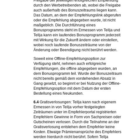
Freigabe der jeweiligen erfolgreichen Empfehlung
durch den Werbetreibenden ab, wobei die Freigabe
auch außerhalb des Bonuszeitraums liegen kann.
Das Datum, an dem der Empfehlungslink abgerufen
oder die Empfehlung abgegeben wurde, ist nicht
maßgeblich. Die Durchführung eines
Bonusprogramms steht im Ermessen von Tellja und
Tellja kann ein laufendes Bonusprogramm jederzeit
mit Wirkung für die Zukunft ändern oder einstellen,
wobei noch laufende Bonuszeiträume von der
Änderung oder Beendigung nicht berührt werden.
Soweit eine Offline-Empfehlungsoption zur
Verfügung steht, nehmen auch erfolgreiche
Empfehlungen, die offline abgegeben wurden, an
dem Bonusprogramm teil. Wurde der Bonuszeitraum
nicht bereits gemäß dem vorstehenden Absatz in
Gang gesetzt, so beginnt er bei Nutzung der Offline-
Empfehlungsoption mit dem Datum der ersten
Bestellung eines Neukunden.
6.4
Gratisverlosungen: Tellja kann nach eigenem
Ermessen in von Tellja vorher festgelegten
Zeiträumen unter im Empfehlerportal registrierten
Empfehlern Gewinne in Form von Sachpreisen oder
Gutscheinen verlosen. Durch die Teilnahme an der
Gratisverlosung entstehen dem Empfehler keine
Kosten. Etwaige Prämienansprüche des Empfehlers
werden hierdurch nicht berührt. Sofern Tellja