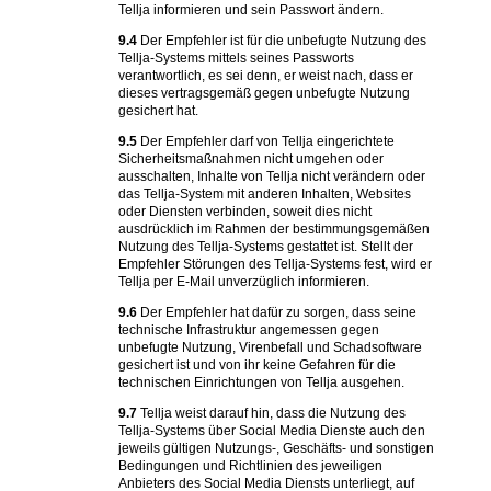
Tellja informieren und sein Passwort ändern.
9.4
Der Empfehler ist für die unbefugte Nutzung des
Tellja-Systems mittels seines Passworts
verantwortlich, es sei denn, er weist nach, dass er
dieses vertragsgemäß gegen unbefugte Nutzung
gesichert hat.
9.5
Der Empfehler darf von Tellja eingerichtete
Sicherheitsmaßnahmen nicht umgehen oder
ausschalten, Inhalte von Tellja nicht verändern oder
das Tellja-System mit anderen Inhalten, Websites
oder Diensten verbinden, soweit dies nicht
ausdrücklich im Rahmen der bestimmungsgemäßen
Nutzung des Tellja-Systems gestattet ist. Stellt der
Empfehler Störungen des Tellja-Systems fest, wird er
Tellja per E-Mail unverzüglich informieren.
9.6
Der Empfehler hat dafür zu sorgen, dass seine
technische Infrastruktur angemessen gegen
unbefugte Nutzung, Virenbefall und Schadsoftware
gesichert ist und von ihr keine Gefahren für die
technischen Einrichtungen von Tellja ausgehen.
9.7
Tellja weist darauf hin, dass die Nutzung des
Tellja-Systems über Social Media Dienste auch den
jeweils gültigen Nutzungs-, Geschäfts- und sonstigen
Bedingungen und Richtlinien des jeweiligen
Anbieters des Social Media Diensts unterliegt, auf