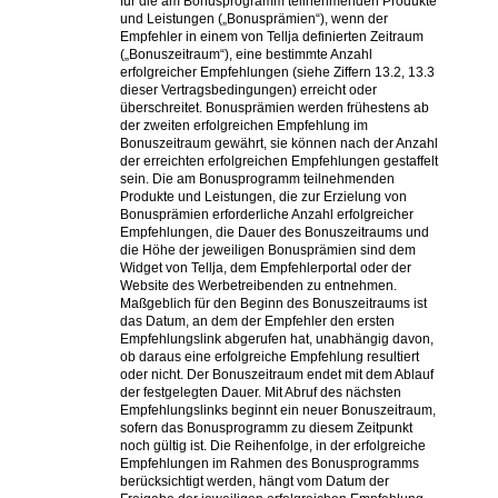
für die am Bonusprogramm teilnehmenden Produkte
und Leistungen („Bonusprämien“), wenn der
Empfehler in einem von Tellja definierten Zeitraum
(„Bonuszeitraum“), eine bestimmte Anzahl
erfolgreicher Empfehlungen (siehe Ziffern 13.2, 13.3
dieser Vertragsbedingungen) erreicht oder
überschreitet. Bonusprämien werden frühestens ab
der zweiten erfolgreichen Empfehlung im
Bonuszeitraum gewährt, sie können nach der Anzahl
der erreichten erfolgreichen Empfehlungen gestaffelt
sein. Die am Bonusprogramm teilnehmenden
Produkte und Leistungen, die zur Erzielung von
Bonusprämien erforderliche Anzahl erfolgreicher
Empfehlungen, die Dauer des Bonuszeitraums und
die Höhe der jeweiligen Bonusprämien sind dem
Widget von Tellja, dem Empfehlerportal oder der
Website des Werbetreibenden zu entnehmen.
Maßgeblich für den Beginn des Bonuszeitraums ist
das Datum, an dem der Empfehler den ersten
Empfehlungslink abgerufen hat, unabhängig davon,
ob daraus eine erfolgreiche Empfehlung resultiert
oder nicht. Der Bonuszeitraum endet mit dem Ablauf
der festgelegten Dauer. Mit Abruf des nächsten
Empfehlungslinks beginnt ein neuer Bonuszeitraum,
sofern das Bonusprogramm zu diesem Zeitpunkt
noch gültig ist. Die Reihenfolge, in der erfolgreiche
Empfehlungen im Rahmen des Bonusprogramms
berücksichtigt werden, hängt vom Datum der