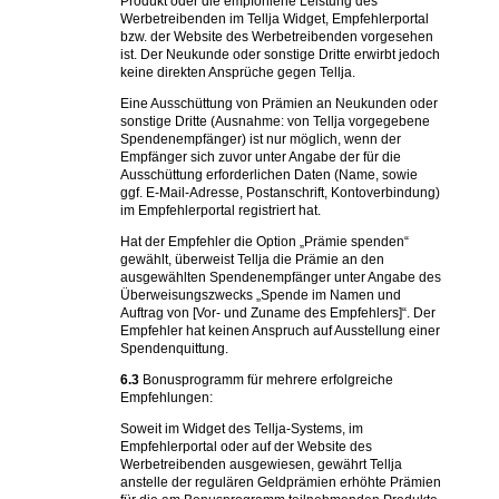
Produkt oder die empfohlene Leistung des
Werbetreibenden im Tellja Widget, Empfehlerportal
bzw. der Website des Werbetreibenden vorgesehen
ist. Der Neukunde oder sonstige Dritte erwirbt jedoch
keine direkten Ansprüche gegen Tellja.
Eine Ausschüttung von Prämien an Neukunden oder
sonstige Dritte (Ausnahme: von Tellja vorgegebene
Spendenempfänger) ist nur möglich, wenn der
Empfänger sich zuvor unter Angabe der für die
Ausschüttung erforderlichen Daten (Name, sowie
ggf. E-Mail-Adresse, Postanschrift, Kontoverbindung)
im Empfehlerportal registriert hat.
Hat der Empfehler die Option „Prämie spenden“
gewählt, überweist Tellja die Prämie an den
ausgewählten Spendenempfänger unter Angabe des
Überweisungszwecks „Spende im Namen und
Auftrag von [Vor- und Zuname des Empfehlers]“. Der
Empfehler hat keinen Anspruch auf Ausstellung einer
Spendenquittung.
6.3
Bonusprogramm für mehrere erfolgreiche
Empfehlungen:
Soweit im Widget des Tellja-Systems, im
Empfehlerportal oder auf der Website des
Werbetreibenden ausgewiesen, gewährt Tellja
anstelle der regulären Geldprämien erhöhte Prämien