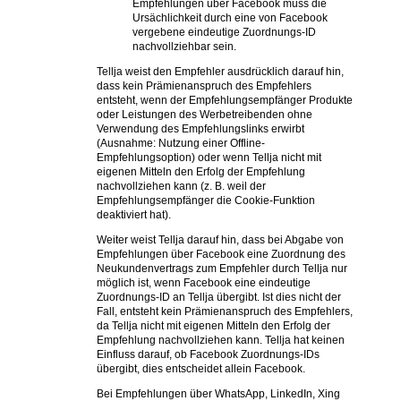
Empfehlungen über Facebook muss die
Ursächlichkeit durch eine von Facebook
vergebene eindeutige Zuordnungs-ID
nachvollziehbar sein.
Tellja weist den Empfehler ausdrücklich darauf hin,
dass kein Prämienanspruch des Empfehlers
entsteht, wenn der Empfehlungsempfänger Produkte
oder Leistungen des Werbetreibenden ohne
Verwendung des Empfehlungslinks erwirbt
(Ausnahme: Nutzung einer Offline-
Empfehlungsoption) oder wenn Tellja nicht mit
eigenen Mitteln den Erfolg der Empfehlung
nachvollziehen kann (z. B. weil der
Empfehlungsempfänger die Cookie-Funktion
deaktiviert hat).
Weiter weist Tellja darauf hin, dass bei Abgabe von
Empfehlungen über Facebook eine Zuordnung des
Neukundenvertrags zum Empfehler durch Tellja nur
möglich ist, wenn Facebook eine eindeutige
Zuordnungs-ID an Tellja übergibt. Ist dies nicht der
Fall, entsteht kein Prämienanspruch des Empfehlers,
da Tellja nicht mit eigenen Mitteln den Erfolg der
Empfehlung nachvollziehen kann. Tellja hat keinen
Einfluss darauf, ob Facebook Zuordnungs-IDs
übergibt, dies entscheidet allein Facebook.
Bei Empfehlungen über WhatsApp, LinkedIn, Xing