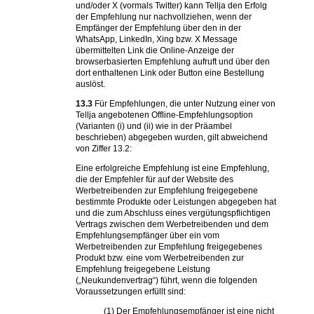
und/oder X (vormals Twitter) kann Tellja den Erfolg
der Empfehlung nur nachvollziehen, wenn der
Empfänger der Empfehlung über den in der
WhatsApp, LinkedIn, Xing bzw. X Message
übermittelten Link die Online-Anzeige der
browserbasierten Empfehlung aufruft und über den
dort enthaltenen Link oder Button eine Bestellung
auslöst.
13.3
Für Empfehlungen, die unter Nutzung einer von
Tellja angebotenen Offline-Empfehlungsoption
(Varianten (i) und (ii) wie in der Präambel
beschrieben) abgegeben wurden, gilt abweichend
von Ziffer 13.2:
Eine erfolgreiche Empfehlung ist eine Empfehlung,
die der Empfehler für auf der Website des
Werbetreibenden zur Empfehlung freigegebene
bestimmte Produkte oder Leistungen abgegeben hat
und die zum Abschluss eines vergütungspflichtigen
Vertrags zwischen dem Werbetreibenden und dem
Empfehlungsempfänger über ein vom
Werbetreibenden zur Empfehlung freigegebenes
Produkt bzw. eine vom Werbetreibenden zur
Empfehlung freigegebene Leistung
(„Neukundenvertrag“) führt, wenn die folgenden
Voraussetzungen erfüllt sind:
(1) Der Empfehlungsempfänger ist eine nicht