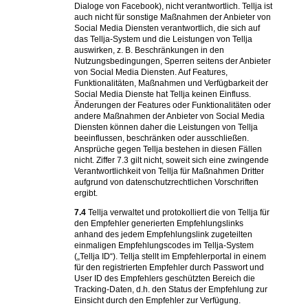
Dialoge von Facebook), nicht verantwortlich. Tellja ist
auch nicht für sonstige Maßnahmen der Anbieter von
Social Media Diensten verantwortlich, die sich auf
das Tellja-System und die Leistungen von Tellja
auswirken, z. B. Beschränkungen in den
Nutzungsbedingungen, Sperren seitens der Anbieter
von Social Media Diensten. Auf Features,
Funktionalitäten, Maßnahmen und Verfügbarkeit der
Social Media Dienste hat Tellja keinen Einfluss.
Änderungen der Features oder Funktionalitäten oder
andere Maßnahmen der Anbieter von Social Media
Diensten können daher die Leistungen von Tellja
beeinflussen, beschränken oder ausschließen.
Ansprüche gegen Tellja bestehen in diesen Fällen
nicht. Ziffer 7.3 gilt nicht, soweit sich eine zwingende
Verantwortlichkeit von Tellja für Maßnahmen Dritter
aufgrund von datenschutzrechtlichen Vorschriften
ergibt.
7.4
Tellja verwaltet und protokolliert die von Tellja für
den Empfehler generierten Empfehlungslinks
anhand des jedem Empfehlungslink zugeteilten
einmaligen Empfehlungscodes im Tellja-System
(„Tellja ID“). Tellja stellt im Empfehlerportal in einem
für den registrierten Empfehler durch Passwort und
User ID des Empfehlers geschützten Bereich die
Tracking-Daten, d.h. den Status der Empfehlung zur
Einsicht durch den Empfehler zur Verfügung.