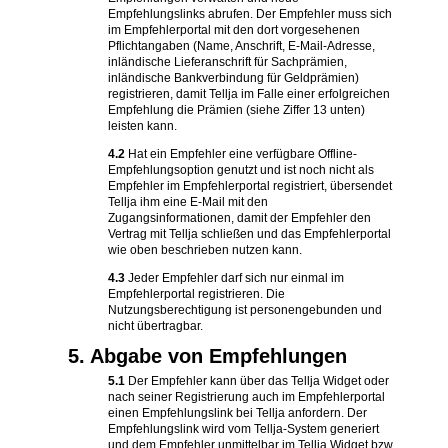
Empfehlungslinks abrufen. Der Empfehler muss sich
im Empfehlerportal mit den dort vorgesehenen
Pflichtangaben (Name, Anschrift, E-Mail-Adresse,
inländische Lieferanschrift für Sachprämien,
inländische Bankverbindung für Geldprämien)
registrieren, damit Tellja im Falle einer erfolgreichen
Empfehlung die Prämien (siehe Ziffer 13 unten)
leisten kann.
4.2
Hat ein Empfehler eine verfügbare Offline-
Empfehlungsoption genutzt und ist noch nicht als
Empfehler im Empfehlerportal registriert, übersendet
Tellja ihm eine E-Mail mit den
Zugangsinformationen, damit der Empfehler den
Vertrag mit Tellja schließen und das Empfehlerportal
wie oben beschrieben nutzen kann.
4.3
Jeder Empfehler darf sich nur einmal im
Empfehlerportal registrieren. Die
Nutzungsberechtigung ist personengebunden und
nicht übertragbar.
5. Abgabe von Empfehlungen
5.1
Der Empfehler kann über das Tellja Widget oder
nach seiner Registrierung auch im Empfehlerportal
einen Empfehlungslink bei Tellja anfordern. Der
Empfehlungslink wird vom Tellja-System generiert
und dem Empfehler unmittelbar im Tellja Widget bzw.