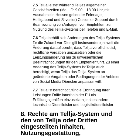
7.5
Tellja leistet während Telljas allgemeiner
Geschäftszeiten (Mo – Fr, 9.00 – 18.00 Uhr, mit
Ausnahme in Hessen geltender Feiertage,
Heiligabend und Silvester) Customer-Support durch
Beantwortung von Anfragen von Empfehlern zur
Nutzung des Tellja-Systems per Telefon und E-Mail.
7.6
Tellja behält sich Änderungen des Tellja-Systems
für die Zukunft vor. Dies gilt insbesondere, soweit die
Änderung darauf beruht, dass Tellja verpflichtet ist,
rechtliche Vorgaben umzusetzen oder die
Leistungsänderung nur zu unwesentlichen
Beeinträchtigungen für den Empfehler führt. Zu einer
Änderung des Tellja-Systems ist Tellja auch
berechtigt, wenn Tellja das Tellja-System an
geänderte Vorgaben oder Bedingungen der Anbieter
von Social Media Diensten anpassen will.
7.7
Tellja ist berechtigt, für die Erbringung ihrer
Leistungen Dritte innerhalb der EU als
Erfüllungsgehilfen einzusetzen, insbesondere
technische Dienstleister und Logistikdienstleister.
8. Rechte am Tellja-System und
den von Tellja oder Dritten
eingestellten Inhalten,
Nutzungsgestattung,