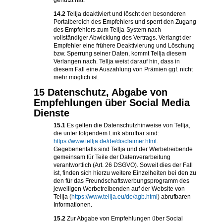
genutzt hat.
14.2
Tellja deaktiviert und löscht den besonderen
Portalbereich des Empfehlers und sperrt den Zugang
des Empfehlers zum Tellja-System nach
vollständiger Abwicklung des Vertrags. Verlangt der
Empfehler eine frühere Deaktivierung und Löschung
bzw. Sperrung seiner Daten, kommt Tellja diesem
Verlangen nach. Tellja weist darauf hin, dass in
diesem Fall eine Auszahlung von Prämien ggf. nicht
mehr möglich ist.
15 Datenschutz, Abgabe von
Empfehlungen über Social Media
Dienste
15.1
Es gelten die Datenschutzhinweise von Tellja,
die unter folgendem Link abrufbar sind:
https://www.tellja.de/de/disclaimer.html
.
Gegebenenfalls sind Tellja und der Werbetreibende
gemeinsam für Teile der Datenverarbeitung
verantwortlich (Art. 26 DSGVO). Soweit dies der Fall
ist, finden sich hierzu weitere Einzelheiten bei den zu
den für das Freundschaftswerbungsprogramm des
jeweiligen Werbetreibenden auf der Website von
Tellja (
https://www.tellja.eu/de/agb.html
) abrufbaren
Informationen.
15.2
Zur Abgabe von Empfehlungen über Social