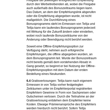
Freigabe der jeweiligen erfolgreichen Empfehlung
durch den Werbetreibenden ab, wobei die Freigabe
auch außerhalb des Bonuszeitraums liegen kann.
Das Datum, an dem der Empfehlungslink abgerufen
oder die Empfehlung abgegeben wurde, ist nicht
maßgeblich. Die Durchführung eines
Bonusprogramms steht im Ermessen von Tellja und
Tellja kann ein laufendes Bonusprogramm jederzeit
mit Wirkung für die Zukunft ändern oder einstellen,
wobei noch laufende Bonuszeiträume von der
Änderung oder Beendigung nicht berührt werden.
Soweit eine Offline-Empfehlungsoption zur
Verfügung steht, nehmen auch erfolgreiche
Empfehlungen, die offline abgegeben wurden, an
dem Bonusprogramm teil. Wurde der Bonuszeitraum
nicht bereits gemäß dem vorstehenden Absatz in
Gang gesetzt, so beginnt er bei Nutzung der Offline-
Empfehlungsoption mit dem Datum der ersten
Bestellung eines Neukunden.
6.4
Gratisverlosungen: Tellja kann nach eigenem
Ermessen in von Tellja vorher festgelegten
Zeiträumen unter im Empfehlerportal registrierten
Empfehlern Gewinne in Form von Sachpreisen oder
Gutscheinen verlosen. Durch die Teilnahme an der
Gratisverlosung entstehen dem Empfehler keine
Kosten. Etwaige Prämienansprüche des Empfehlers
werden hierdurch nicht berührt. Sofern Tellja