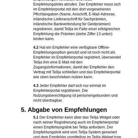
Empfehlungslinks abrufen. Der Empfehler muss sich
im Empfehlerportal mit den dort vorgesehenen
Pflichtangaben (Name, Anschrift, E-Mail-Adresse,
inländische Lieferanschrift für Sachprämien,
inländische Bankverbindung für Geldprämien)
registrieren, damit Tellja im Falle einer erfolgreichen
Empfehlung die Prämien (siehe Ziffer 13 unten)
leisten kann.
4.2
Hat ein Empfehler eine verfügbare Offline-
Empfehlungsoption genutzt und ist noch nicht als
Empfehler im Empfehlerportal registriert, übersendet
Tellja ihm eine E-Mail mit den
Zugangsinformationen, damit der Empfehler den
Vertrag mit Tellja schließen und das Empfehlerportal
wie oben beschrieben nutzen kann.
4.3
Jeder Empfehler darf sich nur einmal im
Empfehlerportal registrieren. Die
Nutzungsberechtigung ist personengebunden und
nicht übertragbar.
5. Abgabe von Empfehlungen
5.1
Der Empfehler kann über das Tellja Widget oder
nach seiner Registrierung auch im Empfehlerportal
einen Empfehlungslink bei Tellja anfordern. Der
Empfehlungslink wird vom Tellja-System generiert
und dem Empfehler unmittelbar im Tellja Widget bzw.