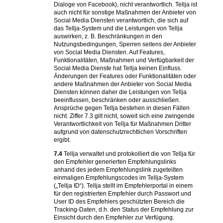
Dialoge von Facebook), nicht verantwortlich. Tellja ist
auch nicht für sonstige Maßnahmen der Anbieter von
Social Media Diensten verantwortlich, die sich auf
das Tellja-System und die Leistungen von Tellja
auswirken, z. B. Beschränkungen in den
Nutzungsbedingungen, Sperren seitens der Anbieter
von Social Media Diensten. Auf Features,
Funktionalitäten, Maßnahmen und Verfügbarkeit der
Social Media Dienste hat Tellja keinen Einfluss.
Änderungen der Features oder Funktionalitäten oder
andere Maßnahmen der Anbieter von Social Media
Diensten können daher die Leistungen von Tellja
beeinflussen, beschränken oder ausschließen.
Ansprüche gegen Tellja bestehen in diesen Fällen
nicht. Ziffer 7.3 gilt nicht, soweit sich eine zwingende
Verantwortlichkeit von Tellja für Maßnahmen Dritter
aufgrund von datenschutzrechtlichen Vorschriften
ergibt.
7.4
Tellja verwaltet und protokolliert die von Tellja für
den Empfehler generierten Empfehlungslinks
anhand des jedem Empfehlungslink zugeteilten
einmaligen Empfehlungscodes im Tellja-System
(„Tellja ID“). Tellja stellt im Empfehlerportal in einem
für den registrierten Empfehler durch Passwort und
User ID des Empfehlers geschützten Bereich die
Tracking-Daten, d.h. den Status der Empfehlung zur
Einsicht durch den Empfehler zur Verfügung.