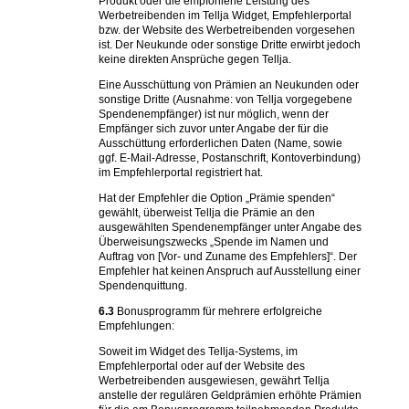
Produkt oder die empfohlene Leistung des
Werbetreibenden im Tellja Widget, Empfehlerportal
bzw. der Website des Werbetreibenden vorgesehen
ist. Der Neukunde oder sonstige Dritte erwirbt jedoch
keine direkten Ansprüche gegen Tellja.
Eine Ausschüttung von Prämien an Neukunden oder
sonstige Dritte (Ausnahme: von Tellja vorgegebene
Spendenempfänger) ist nur möglich, wenn der
Empfänger sich zuvor unter Angabe der für die
Ausschüttung erforderlichen Daten (Name, sowie
ggf. E-Mail-Adresse, Postanschrift, Kontoverbindung)
im Empfehlerportal registriert hat.
Hat der Empfehler die Option „Prämie spenden“
gewählt, überweist Tellja die Prämie an den
ausgewählten Spendenempfänger unter Angabe des
Überweisungszwecks „Spende im Namen und
Auftrag von [Vor- und Zuname des Empfehlers]“. Der
Empfehler hat keinen Anspruch auf Ausstellung einer
Spendenquittung.
6.3
Bonusprogramm für mehrere erfolgreiche
Empfehlungen:
Soweit im Widget des Tellja-Systems, im
Empfehlerportal oder auf der Website des
Werbetreibenden ausgewiesen, gewährt Tellja
anstelle der regulären Geldprämien erhöhte Prämien