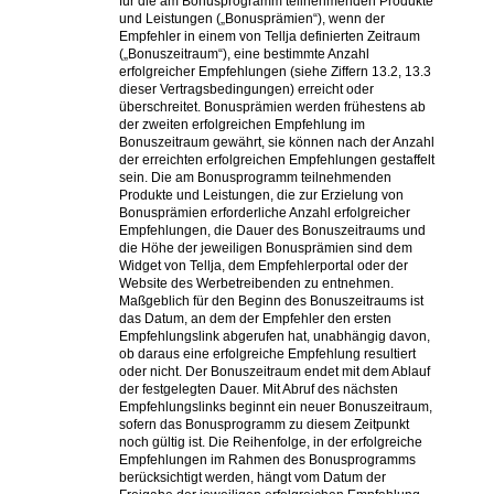
für die am Bonusprogramm teilnehmenden Produkte
und Leistungen („Bonusprämien“), wenn der
Empfehler in einem von Tellja definierten Zeitraum
(„Bonuszeitraum“), eine bestimmte Anzahl
erfolgreicher Empfehlungen (siehe Ziffern 13.2, 13.3
dieser Vertragsbedingungen) erreicht oder
überschreitet. Bonusprämien werden frühestens ab
der zweiten erfolgreichen Empfehlung im
Bonuszeitraum gewährt, sie können nach der Anzahl
der erreichten erfolgreichen Empfehlungen gestaffelt
sein. Die am Bonusprogramm teilnehmenden
Produkte und Leistungen, die zur Erzielung von
Bonusprämien erforderliche Anzahl erfolgreicher
Empfehlungen, die Dauer des Bonuszeitraums und
die Höhe der jeweiligen Bonusprämien sind dem
Widget von Tellja, dem Empfehlerportal oder der
Website des Werbetreibenden zu entnehmen.
Maßgeblich für den Beginn des Bonuszeitraums ist
das Datum, an dem der Empfehler den ersten
Empfehlungslink abgerufen hat, unabhängig davon,
ob daraus eine erfolgreiche Empfehlung resultiert
oder nicht. Der Bonuszeitraum endet mit dem Ablauf
der festgelegten Dauer. Mit Abruf des nächsten
Empfehlungslinks beginnt ein neuer Bonuszeitraum,
sofern das Bonusprogramm zu diesem Zeitpunkt
noch gültig ist. Die Reihenfolge, in der erfolgreiche
Empfehlungen im Rahmen des Bonusprogramms
berücksichtigt werden, hängt vom Datum der