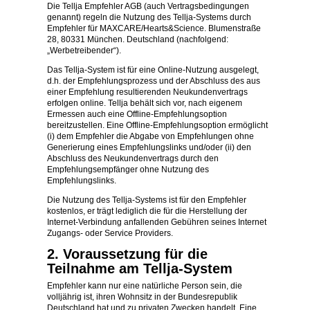
Die Tellja Empfehler AGB (auch Vertragsbedingungen
genannt) regeln die Nutzung des Tellja-Systems durch
Empfehler für MAXCARE/Hearts&Science. Blumenstraße
28, 80331 München. Deutschland (nachfolgend:
„Werbetreibender“).
Das Tellja-System ist für eine Online-Nutzung ausgelegt,
d.h. der Empfehlungsprozess und der Abschluss des aus
einer Empfehlung resultierenden Neukundenvertrags
erfolgen online. Tellja behält sich vor, nach eigenem
Ermessen auch eine Offline-Empfehlungsoption
bereitzustellen. Eine Offline-Empfehlungsoption ermöglicht
(i) dem Empfehler die Abgabe von Empfehlungen ohne
Generierung eines Empfehlungslinks und/oder (ii) den
Abschluss des Neukundenvertrags durch den
Empfehlungsempfänger ohne Nutzung des
Empfehlungslinks.
Die Nutzung des Tellja-Systems ist für den Empfehler
kostenlos, er trägt lediglich die für die Herstellung der
Internet-Verbindung anfallenden Gebühren seines Internet
Zugangs- oder Service Providers.
2. Voraussetzung für die
Teilnahme am Tellja-System
Empfehler kann nur eine natürliche Person sein, die
volljährig ist, ihren Wohnsitz in der Bundesrepublik
Deutschland hat und zu privaten Zwecken handelt. Eine