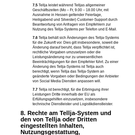
7.5
Tellja leistet während Telljas allgemeiner
Geschäftszeiten (Mo – Fr, 9.00 – 18.00 Uhr, mit
Ausnahme in Hessen geltender Feiertage,
Heiligabend und Silvester) Customer-Support durch
Beantwortung von Anfragen von Empfehlern zur
Nutzung des Tellja-Systems per Telefon und E-Mail.
7.6
Tellja behält sich Änderungen des Tellja-Systems
für die Zukunft vor. Dies gilt insbesondere, soweit die
Änderung darauf beruht, dass Tellja verpflichtet ist,
rechtliche Vorgaben umzusetzen oder die
Leistungsänderung nur zu unwesentlichen
Beeinträchtigungen für den Empfehler führt. Zu einer
Änderung des Tellja-Systems ist Tellja auch
berechtigt, wenn Tellja das Tellja-System an
geänderte Vorgaben oder Bedingungen der Anbieter
von Social Media Diensten anpassen will.
7.7
Tellja ist berechtigt, für die Erbringung ihrer
Leistungen Dritte innerhalb der EU als
Erfüllungsgehilfen einzusetzen, insbesondere
technische Dienstleister und Logistikdienstleister.
8. Rechte am Tellja-System und
den von Tellja oder Dritten
eingestellten Inhalten,
Nutzungsgestattung,