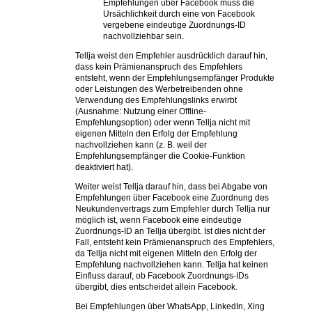
Empfehlungen über Facebook muss die
Ursächlichkeit durch eine von Facebook
vergebene eindeutige Zuordnungs-ID
nachvollziehbar sein.
Tellja weist den Empfehler ausdrücklich darauf hin,
dass kein Prämienanspruch des Empfehlers
entsteht, wenn der Empfehlungsempfänger Produkte
oder Leistungen des Werbetreibenden ohne
Verwendung des Empfehlungslinks erwirbt
(Ausnahme: Nutzung einer Offline-
Empfehlungsoption) oder wenn Tellja nicht mit
eigenen Mitteln den Erfolg der Empfehlung
nachvollziehen kann (z. B. weil der
Empfehlungsempfänger die Cookie-Funktion
deaktiviert hat).
Weiter weist Tellja darauf hin, dass bei Abgabe von
Empfehlungen über Facebook eine Zuordnung des
Neukundenvertrags zum Empfehler durch Tellja nur
möglich ist, wenn Facebook eine eindeutige
Zuordnungs-ID an Tellja übergibt. Ist dies nicht der
Fall, entsteht kein Prämienanspruch des Empfehlers,
da Tellja nicht mit eigenen Mitteln den Erfolg der
Empfehlung nachvollziehen kann. Tellja hat keinen
Einfluss darauf, ob Facebook Zuordnungs-IDs
übergibt, dies entscheidet allein Facebook.
Bei Empfehlungen über WhatsApp, LinkedIn, Xing