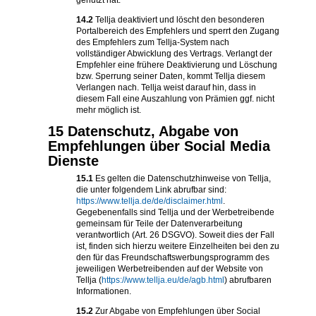
genutzt hat.
14.2
Tellja deaktiviert und löscht den besonderen
Portalbereich des Empfehlers und sperrt den Zugang
des Empfehlers zum Tellja-System nach
vollständiger Abwicklung des Vertrags. Verlangt der
Empfehler eine frühere Deaktivierung und Löschung
bzw. Sperrung seiner Daten, kommt Tellja diesem
Verlangen nach. Tellja weist darauf hin, dass in
diesem Fall eine Auszahlung von Prämien ggf. nicht
mehr möglich ist.
15 Datenschutz, Abgabe von
Empfehlungen über Social Media
Dienste
15.1
Es gelten die Datenschutzhinweise von Tellja,
die unter folgendem Link abrufbar sind:
https://www.tellja.de/de/disclaimer.html
.
Gegebenenfalls sind Tellja und der Werbetreibende
gemeinsam für Teile der Datenverarbeitung
verantwortlich (Art. 26 DSGVO). Soweit dies der Fall
ist, finden sich hierzu weitere Einzelheiten bei den zu
den für das Freundschaftswerbungsprogramm des
jeweiligen Werbetreibenden auf der Website von
Tellja (
https://www.tellja.eu/de/agb.html
) abrufbaren
Informationen.
15.2
Zur Abgabe von Empfehlungen über Social