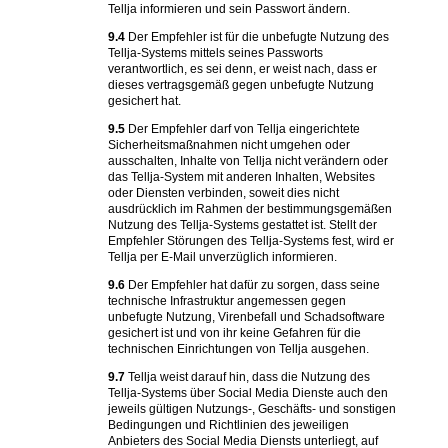
Tellja informieren und sein Passwort ändern.
9.4
Der Empfehler ist für die unbefugte Nutzung des
Tellja-Systems mittels seines Passworts
verantwortlich, es sei denn, er weist nach, dass er
dieses vertragsgemäß gegen unbefugte Nutzung
gesichert hat.
9.5
Der Empfehler darf von Tellja eingerichtete
Sicherheitsmaßnahmen nicht umgehen oder
ausschalten, Inhalte von Tellja nicht verändern oder
das Tellja-System mit anderen Inhalten, Websites
oder Diensten verbinden, soweit dies nicht
ausdrücklich im Rahmen der bestimmungsgemäßen
Nutzung des Tellja-Systems gestattet ist. Stellt der
Empfehler Störungen des Tellja-Systems fest, wird er
Tellja per E-Mail unverzüglich informieren.
9.6
Der Empfehler hat dafür zu sorgen, dass seine
technische Infrastruktur angemessen gegen
unbefugte Nutzung, Virenbefall und Schadsoftware
gesichert ist und von ihr keine Gefahren für die
technischen Einrichtungen von Tellja ausgehen.
9.7
Tellja weist darauf hin, dass die Nutzung des
Tellja-Systems über Social Media Dienste auch den
jeweils gültigen Nutzungs-, Geschäfts- und sonstigen
Bedingungen und Richtlinien des jeweiligen
Anbieters des Social Media Diensts unterliegt, auf