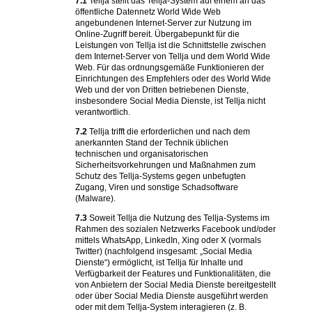
7.1
Tellja stellt das Tellja-System auf einem an das
öffentliche Datennetz World Wide Web
angebundenen Internet-Server zur Nutzung im
Online-Zugriff bereit. Übergabepunkt für die
Leistungen von Tellja ist die Schnittstelle zwischen
dem Internet-Server von Tellja und dem World Wide
Web. Für das ordnungsgemäße Funktionieren der
Einrichtungen des Empfehlers oder des World Wide
Web und der von Dritten betriebenen Dienste,
insbesondere Social Media Dienste, ist Tellja nicht
verantwortlich.
7.2
Tellja trifft die erforderlichen und nach dem
anerkannten Stand der Technik üblichen
technischen und organisatorischen
Sicherheitsvorkehrungen und Maßnahmen zum
Schutz des Tellja-Systems gegen unbefugten
Zugang, Viren und sonstige Schadsoftware
(Malware).
7.3
Soweit Tellja die Nutzung des Tellja-Systems im
Rahmen des sozialen Netzwerks Facebook und/oder
mittels WhatsApp, LinkedIn, Xing oder X (vormals
Twitter) (nachfolgend insgesamt: „Social Media
Dienste“) ermöglicht, ist Tellja für Inhalte und
Verfügbarkeit der Features und Funktionalitäten, die
von Anbietern der Social Media Dienste bereitgestellt
oder über Social Media Dienste ausgeführt werden
oder mit dem Tellja-System interagieren (z. B.