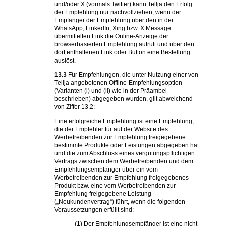
und/oder X (vormals Twitter) kann Tellja den Erfolg
der Empfehlung nur nachvollziehen, wenn der
Empfänger der Empfehlung über den in der
WhatsApp, LinkedIn, Xing bzw. X Message
übermittelten Link die Online-Anzeige der
browserbasierten Empfehlung aufruft und über den
dort enthaltenen Link oder Button eine Bestellung
auslöst.
13.3
Für Empfehlungen, die unter Nutzung einer von
Tellja angebotenen Offline-Empfehlungsoption
(Varianten (i) und (ii) wie in der Präambel
beschrieben) abgegeben wurden, gilt abweichend
von Ziffer 13.2:
Eine erfolgreiche Empfehlung ist eine Empfehlung,
die der Empfehler für auf der Website des
Werbetreibenden zur Empfehlung freigegebene
bestimmte Produkte oder Leistungen abgegeben hat
und die zum Abschluss eines vergütungspflichtigen
Vertrags zwischen dem Werbetreibenden und dem
Empfehlungsempfänger über ein vom
Werbetreibenden zur Empfehlung freigegebenes
Produkt bzw. eine vom Werbetreibenden zur
Empfehlung freigegebene Leistung
(„Neukundenvertrag“) führt, wenn die folgenden
Voraussetzungen erfüllt sind:
(1) Der Empfehlungsempfänger ist eine nicht