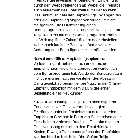
Freigabe der jeweiligen erfolgreichen Empfehlung
durch den Werbetreibenden ab, wobei die Freigabe
auch außerhalb des Bonuszeitraums liegen kann.
Das Datum, an dem der Empfehlungslink abgerufen
oder die Empfehlung abgegeben wurde, ist nicht
maßgeblich. Die Durchführung eines
Bonusprogramms steht im Ermessen von Tellja und
Tellja kann ein laufendes Bonusprogramm jederzeit
mit Wirkung für die Zukunft ändern oder einstellen,
wobei noch laufende Bonuszeiträume von der
Änderung oder Beendigung nicht berührt werden.
Soweit eine Offline-Empfehlungsoption zur
Verfügung steht, nehmen auch erfolgreiche
Empfehlungen, die offline abgegeben wurden, an
dem Bonusprogramm teil. Wurde der Bonuszeitraum
nicht bereits gemäß dem vorstehenden Absatz in
Gang gesetzt, so beginnt er bei Nutzung der Offline-
Empfehlungsoption mit dem Datum der ersten
Bestellung eines Neukunden.
6.4
Gratisverlosungen: Tellja kann nach eigenem
Ermessen in von Tellja vorher festgelegten
Zeiträumen unter im Empfehlerportal registrierten
Empfehlern Gewinne in Form von Sachpreisen oder
Gutscheinen verlosen. Durch die Teilnahme an der
Gratisverlosung entstehen dem Empfehler keine
Kosten. Etwaige Prämienansprüche des Empfehlers
werden hierdurch nicht berührt. Sofern Tellja