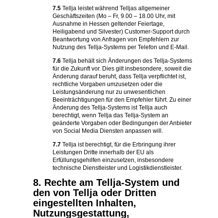
7.5
Tellja leistet während Telljas allgemeiner
Geschäftszeiten (Mo – Fr, 9.00 – 18.00 Uhr, mit
Ausnahme in Hessen geltender Feiertage,
Heiligabend und Silvester) Customer-Support durch
Beantwortung von Anfragen von Empfehlern zur
Nutzung des Tellja-Systems per Telefon und E-Mail.
7.6
Tellja behält sich Änderungen des Tellja-Systems
für die Zukunft vor. Dies gilt insbesondere, soweit die
Änderung darauf beruht, dass Tellja verpflichtet ist,
rechtliche Vorgaben umzusetzen oder die
Leistungsänderung nur zu unwesentlichen
Beeinträchtigungen für den Empfehler führt. Zu einer
Änderung des Tellja-Systems ist Tellja auch
berechtigt, wenn Tellja das Tellja-System an
geänderte Vorgaben oder Bedingungen der Anbieter
von Social Media Diensten anpassen will.
7.7
Tellja ist berechtigt, für die Erbringung ihrer
Leistungen Dritte innerhalb der EU als
Erfüllungsgehilfen einzusetzen, insbesondere
technische Dienstleister und Logistikdienstleister.
8. Rechte am Tellja-System und
den von Tellja oder Dritten
eingestellten Inhalten,
Nutzungsgestattung,