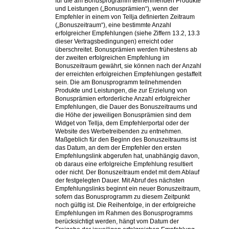
für die am Bonusprogramm teilnehmenden Produkte
und Leistungen („Bonusprämien“), wenn der
Empfehler in einem von Tellja definierten Zeitraum
(„Bonuszeitraum“), eine bestimmte Anzahl
erfolgreicher Empfehlungen (siehe Ziffern 13.2, 13.3
dieser Vertragsbedingungen) erreicht oder
überschreitet. Bonusprämien werden frühestens ab
der zweiten erfolgreichen Empfehlung im
Bonuszeitraum gewährt, sie können nach der Anzahl
der erreichten erfolgreichen Empfehlungen gestaffelt
sein. Die am Bonusprogramm teilnehmenden
Produkte und Leistungen, die zur Erzielung von
Bonusprämien erforderliche Anzahl erfolgreicher
Empfehlungen, die Dauer des Bonuszeitraums und
die Höhe der jeweiligen Bonusprämien sind dem
Widget von Tellja, dem Empfehlerportal oder der
Website des Werbetreibenden zu entnehmen.
Maßgeblich für den Beginn des Bonuszeitraums ist
das Datum, an dem der Empfehler den ersten
Empfehlungslink abgerufen hat, unabhängig davon,
ob daraus eine erfolgreiche Empfehlung resultiert
oder nicht. Der Bonuszeitraum endet mit dem Ablauf
der festgelegten Dauer. Mit Abruf des nächsten
Empfehlungslinks beginnt ein neuer Bonuszeitraum,
sofern das Bonusprogramm zu diesem Zeitpunkt
noch gültig ist. Die Reihenfolge, in der erfolgreiche
Empfehlungen im Rahmen des Bonusprogramms
berücksichtigt werden, hängt vom Datum der