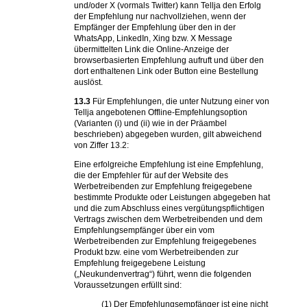
und/oder X (vormals Twitter) kann Tellja den Erfolg
der Empfehlung nur nachvollziehen, wenn der
Empfänger der Empfehlung über den in der
WhatsApp, LinkedIn, Xing bzw. X Message
übermittelten Link die Online-Anzeige der
browserbasierten Empfehlung aufruft und über den
dort enthaltenen Link oder Button eine Bestellung
auslöst.
13.3
Für Empfehlungen, die unter Nutzung einer von
Tellja angebotenen Offline-Empfehlungsoption
(Varianten (i) und (ii) wie in der Präambel
beschrieben) abgegeben wurden, gilt abweichend
von Ziffer 13.2:
Eine erfolgreiche Empfehlung ist eine Empfehlung,
die der Empfehler für auf der Website des
Werbetreibenden zur Empfehlung freigegebene
bestimmte Produkte oder Leistungen abgegeben hat
und die zum Abschluss eines vergütungspflichtigen
Vertrags zwischen dem Werbetreibenden und dem
Empfehlungsempfänger über ein vom
Werbetreibenden zur Empfehlung freigegebenes
Produkt bzw. eine vom Werbetreibenden zur
Empfehlung freigegebene Leistung
(„Neukundenvertrag“) führt, wenn die folgenden
Voraussetzungen erfüllt sind:
(1) Der Empfehlungsempfänger ist eine nicht