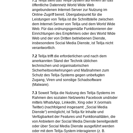
7.1
Tellja stellt das Tellja-System auf einem an das
öffentliche Datennetz World Wide Web
angebundenen Internet-Server zur Nutzung im
Online-Zugriff bereit. Übergabepunkt für die
Leistungen von Tellja ist die Schnittstelle zwischen
dem Internet-Server von Tellja und dem World Wide
Web. Für das ordnungsgemäße Funktionieren der
Einrichtungen des Empfehlers oder des World Wide
Web und der von Dritten betriebenen Dienste,
insbesondere Social Media Dienste, ist Tellja nicht
verantwortlich.
7.2
Tellja trifft die erforderlichen und nach dem
anerkannten Stand der Technik üblichen
technischen und organisatorischen
Sicherheitsvorkehrungen und Maßnahmen zum
Schutz des Tellja-Systems gegen unbefugten
Zugang, Viren und sonstige Schadsoftware
(Malware).
7.3
Soweit Tellja die Nutzung des Tellja-Systems im
Rahmen des sozialen Netzwerks Facebook und/oder
mittels WhatsApp, LinkedIn, Xing oder X (vormals
Twitter) (nachfolgend insgesamt: „Social Media
Dienste“) ermöglicht, ist Tellja für Inhalte und
Verfügbarkeit der Features und Funktionalitäten, die
von Anbietern der Social Media Dienste bereitgestellt
oder über Social Media Dienste ausgeführt werden
oder mit dem Tellja-System interagieren (z. B.