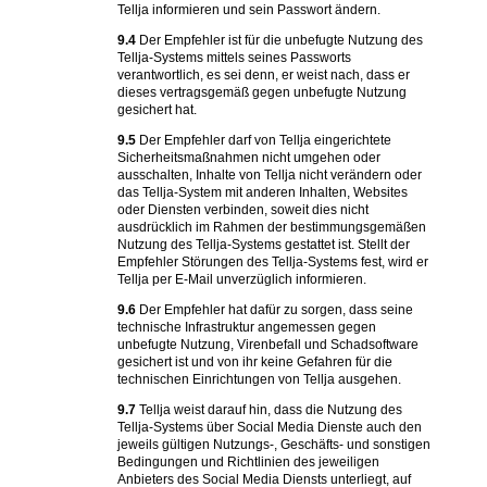
Tellja informieren und sein Passwort ändern.
9.4
Der Empfehler ist für die unbefugte Nutzung des
Tellja-Systems mittels seines Passworts
verantwortlich, es sei denn, er weist nach, dass er
dieses vertragsgemäß gegen unbefugte Nutzung
gesichert hat.
9.5
Der Empfehler darf von Tellja eingerichtete
Sicherheitsmaßnahmen nicht umgehen oder
ausschalten, Inhalte von Tellja nicht verändern oder
das Tellja-System mit anderen Inhalten, Websites
oder Diensten verbinden, soweit dies nicht
ausdrücklich im Rahmen der bestimmungsgemäßen
Nutzung des Tellja-Systems gestattet ist. Stellt der
Empfehler Störungen des Tellja-Systems fest, wird er
Tellja per E-Mail unverzüglich informieren.
9.6
Der Empfehler hat dafür zu sorgen, dass seine
technische Infrastruktur angemessen gegen
unbefugte Nutzung, Virenbefall und Schadsoftware
gesichert ist und von ihr keine Gefahren für die
technischen Einrichtungen von Tellja ausgehen.
9.7
Tellja weist darauf hin, dass die Nutzung des
Tellja-Systems über Social Media Dienste auch den
jeweils gültigen Nutzungs-, Geschäfts- und sonstigen
Bedingungen und Richtlinien des jeweiligen
Anbieters des Social Media Diensts unterliegt, auf