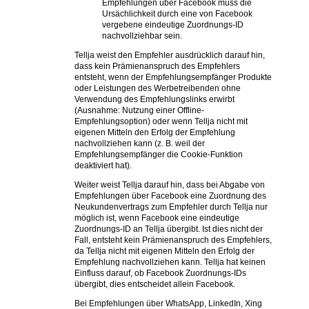
Empfehlungen über Facebook muss die
Ursächlichkeit durch eine von Facebook
vergebene eindeutige Zuordnungs-ID
nachvollziehbar sein.
Tellja weist den Empfehler ausdrücklich darauf hin,
dass kein Prämienanspruch des Empfehlers
entsteht, wenn der Empfehlungsempfänger Produkte
oder Leistungen des Werbetreibenden ohne
Verwendung des Empfehlungslinks erwirbt
(Ausnahme: Nutzung einer Offline-
Empfehlungsoption) oder wenn Tellja nicht mit
eigenen Mitteln den Erfolg der Empfehlung
nachvollziehen kann (z. B. weil der
Empfehlungsempfänger die Cookie-Funktion
deaktiviert hat).
Weiter weist Tellja darauf hin, dass bei Abgabe von
Empfehlungen über Facebook eine Zuordnung des
Neukundenvertrags zum Empfehler durch Tellja nur
möglich ist, wenn Facebook eine eindeutige
Zuordnungs-ID an Tellja übergibt. Ist dies nicht der
Fall, entsteht kein Prämienanspruch des Empfehlers,
da Tellja nicht mit eigenen Mitteln den Erfolg der
Empfehlung nachvollziehen kann. Tellja hat keinen
Einfluss darauf, ob Facebook Zuordnungs-IDs
übergibt, dies entscheidet allein Facebook.
Bei Empfehlungen über WhatsApp, LinkedIn, Xing