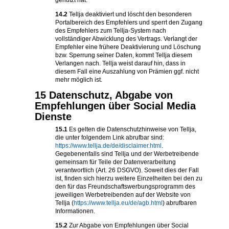
genutzt hat.
14.2
Tellja deaktiviert und löscht den besonderen
Portalbereich des Empfehlers und sperrt den Zugang
des Empfehlers zum Tellja-System nach
vollständiger Abwicklung des Vertrags. Verlangt der
Empfehler eine frühere Deaktivierung und Löschung
bzw. Sperrung seiner Daten, kommt Tellja diesem
Verlangen nach. Tellja weist darauf hin, dass in
diesem Fall eine Auszahlung von Prämien ggf. nicht
mehr möglich ist.
15 Datenschutz, Abgabe von
Empfehlungen über Social Media
Dienste
15.1
Es gelten die Datenschutzhinweise von Tellja,
die unter folgendem Link abrufbar sind:
https://www.tellja.de/de/disclaimer.html
.
Gegebenenfalls sind Tellja und der Werbetreibende
gemeinsam für Teile der Datenverarbeitung
verantwortlich (Art. 26 DSGVO). Soweit dies der Fall
ist, finden sich hierzu weitere Einzelheiten bei den zu
den für das Freundschaftswerbungsprogramm des
jeweiligen Werbetreibenden auf der Website von
Tellja (
https://www.tellja.eu/de/agb.html
) abrufbaren
Informationen.
15.2
Zur Abgabe von Empfehlungen über Social