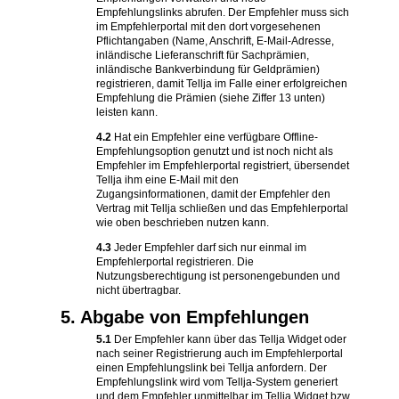
Empfehlungslinks abrufen. Der Empfehler muss sich
im Empfehlerportal mit den dort vorgesehenen
Pflichtangaben (Name, Anschrift, E-Mail-Adresse,
inländische Lieferanschrift für Sachprämien,
inländische Bankverbindung für Geldprämien)
registrieren, damit Tellja im Falle einer erfolgreichen
Empfehlung die Prämien (siehe Ziffer 13 unten)
leisten kann.
4.2
Hat ein Empfehler eine verfügbare Offline-
Empfehlungsoption genutzt und ist noch nicht als
Empfehler im Empfehlerportal registriert, übersendet
Tellja ihm eine E-Mail mit den
Zugangsinformationen, damit der Empfehler den
Vertrag mit Tellja schließen und das Empfehlerportal
wie oben beschrieben nutzen kann.
4.3
Jeder Empfehler darf sich nur einmal im
Empfehlerportal registrieren. Die
Nutzungsberechtigung ist personengebunden und
nicht übertragbar.
5. Abgabe von Empfehlungen
5.1
Der Empfehler kann über das Tellja Widget oder
nach seiner Registrierung auch im Empfehlerportal
einen Empfehlungslink bei Tellja anfordern. Der
Empfehlungslink wird vom Tellja-System generiert
und dem Empfehler unmittelbar im Tellja Widget bzw.