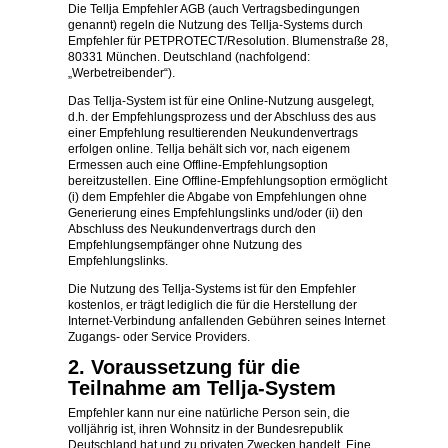
Die Tellja Empfehler AGB (auch Vertragsbedingungen
genannt) regeln die Nutzung des Tellja-Systems durch
Empfehler für PETPROTECT/Resolution. Blumenstraße 28,
80331 München. Deutschland (nachfolgend:
„Werbetreibender“).
Das Tellja-System ist für eine Online-Nutzung ausgelegt,
d.h. der Empfehlungsprozess und der Abschluss des aus
einer Empfehlung resultierenden Neukundenvertrags
erfolgen online. Tellja behält sich vor, nach eigenem
Ermessen auch eine Offline-Empfehlungsoption
bereitzustellen. Eine Offline-Empfehlungsoption ermöglicht
(i) dem Empfehler die Abgabe von Empfehlungen ohne
Generierung eines Empfehlungslinks und/oder (ii) den
Abschluss des Neukundenvertrags durch den
Empfehlungsempfänger ohne Nutzung des
Empfehlungslinks.
Die Nutzung des Tellja-Systems ist für den Empfehler
kostenlos, er trägt lediglich die für die Herstellung der
Internet-Verbindung anfallenden Gebühren seines Internet
Zugangs- oder Service Providers.
2. Voraussetzung für die
Teilnahme am Tellja-System
Empfehler kann nur eine natürliche Person sein, die
volljährig ist, ihren Wohnsitz in der Bundesrepublik
Deutschland hat und zu privaten Zwecken handelt. Eine