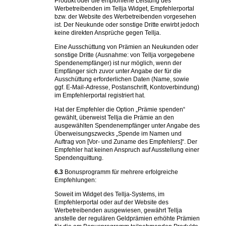
Produkt oder die empfohlene Leistung des
Werbetreibenden im Tellja Widget, Empfehlerportal
bzw. der Website des Werbetreibenden vorgesehen
ist. Der Neukunde oder sonstige Dritte erwirbt jedoch
keine direkten Ansprüche gegen Tellja.
Eine Ausschüttung von Prämien an Neukunden oder
sonstige Dritte (Ausnahme: von Tellja vorgegebene
Spendenempfänger) ist nur möglich, wenn der
Empfänger sich zuvor unter Angabe der für die
Ausschüttung erforderlichen Daten (Name, sowie
ggf. E-Mail-Adresse, Postanschrift, Kontoverbindung)
im Empfehlerportal registriert hat.
Hat der Empfehler die Option „Prämie spenden“
gewählt, überweist Tellja die Prämie an den
ausgewählten Spendenempfänger unter Angabe des
Überweisungszwecks „Spende im Namen und
Auftrag von [Vor- und Zuname des Empfehlers]“. Der
Empfehler hat keinen Anspruch auf Ausstellung einer
Spendenquittung.
6.3
Bonusprogramm für mehrere erfolgreiche
Empfehlungen:
Soweit im Widget des Tellja-Systems, im
Empfehlerportal oder auf der Website des
Werbetreibenden ausgewiesen, gewährt Tellja
anstelle der regulären Geldprämien erhöhte Prämien