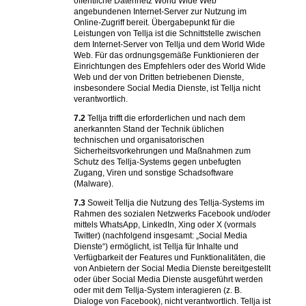
öffentliche Datennetz World Wide Web
angebundenen Internet-Server zur Nutzung im
Online-Zugriff bereit. Übergabepunkt für die
Leistungen von Tellja ist die Schnittstelle zwischen
dem Internet-Server von Tellja und dem World Wide
Web. Für das ordnungsgemäße Funktionieren der
Einrichtungen des Empfehlers oder des World Wide
Web und der von Dritten betriebenen Dienste,
insbesondere Social Media Dienste, ist Tellja nicht
verantwortlich.
7.2
Tellja trifft die erforderlichen und nach dem
anerkannten Stand der Technik üblichen
technischen und organisatorischen
Sicherheitsvorkehrungen und Maßnahmen zum
Schutz des Tellja-Systems gegen unbefugten
Zugang, Viren und sonstige Schadsoftware
(Malware).
7.3
Soweit Tellja die Nutzung des Tellja-Systems im
Rahmen des sozialen Netzwerks Facebook und/oder
mittels WhatsApp, LinkedIn, Xing oder X (vormals
Twitter) (nachfolgend insgesamt: „Social Media
Dienste“) ermöglicht, ist Tellja für Inhalte und
Verfügbarkeit der Features und Funktionalitäten, die
von Anbietern der Social Media Dienste bereitgestellt
oder über Social Media Dienste ausgeführt werden
oder mit dem Tellja-System interagieren (z. B.
Dialoge von Facebook), nicht verantwortlich. Tellja ist