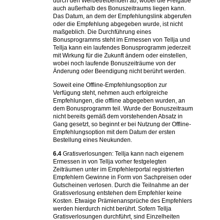
durch den Werbetreibenden ab, wobei die Freigabe
auch außerhalb des Bonuszeitraums liegen kann.
Das Datum, an dem der Empfehlungslink abgerufen
oder die Empfehlung abgegeben wurde, ist nicht
maßgeblich. Die Durchführung eines
Bonusprogramms steht im Ermessen von Tellja und
Tellja kann ein laufendes Bonusprogramm jederzeit
mit Wirkung für die Zukunft ändern oder einstellen,
wobei noch laufende Bonuszeiträume von der
Änderung oder Beendigung nicht berührt werden.
Soweit eine Offline-Empfehlungsoption zur
Verfügung steht, nehmen auch erfolgreiche
Empfehlungen, die offline abgegeben wurden, an
dem Bonusprogramm teil. Wurde der Bonuszeitraum
nicht bereits gemäß dem vorstehenden Absatz in
Gang gesetzt, so beginnt er bei Nutzung der Offline-
Empfehlungsoption mit dem Datum der ersten
Bestellung eines Neukunden.
6.4
Gratisverlosungen: Tellja kann nach eigenem
Ermessen in von Tellja vorher festgelegten
Zeiträumen unter im Empfehlerportal registrierten
Empfehlern Gewinne in Form von Sachpreisen oder
Gutscheinen verlosen. Durch die Teilnahme an der
Gratisverlosung entstehen dem Empfehler keine
Kosten. Etwaige Prämienansprüche des Empfehlers
werden hierdurch nicht berührt. Sofern Tellja
Gratisverlosungen durchführt, sind Einzelheiten