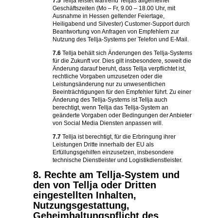
7.5
Tellja leistet während Telljas allgemeiner
Geschäftszeiten (Mo – Fr, 9.00 – 18.00 Uhr, mit
Ausnahme in Hessen geltender Feiertage,
Heiligabend und Silvester) Customer-Support durch
Beantwortung von Anfragen von Empfehlern zur
Nutzung des Tellja-Systems per Telefon und E-Mail.
7.6
Tellja behält sich Änderungen des Tellja-Systems
für die Zukunft vor. Dies gilt insbesondere, soweit die
Änderung darauf beruht, dass Tellja verpflichtet ist,
rechtliche Vorgaben umzusetzen oder die
Leistungsänderung nur zu unwesentlichen
Beeinträchtigungen für den Empfehler führt. Zu einer
Änderung des Tellja-Systems ist Tellja auch
berechtigt, wenn Tellja das Tellja-System an
geänderte Vorgaben oder Bedingungen der Anbieter
von Social Media Diensten anpassen will.
7.7
Tellja ist berechtigt, für die Erbringung ihrer
Leistungen Dritte innerhalb der EU als
Erfüllungsgehilfen einzusetzen, insbesondere
technische Dienstleister und Logistikdienstleister.
8. Rechte am Tellja-System und
den von Tellja oder Dritten
eingestellten Inhalten,
Nutzungsgestattung,
Geheimhaltungspflicht des