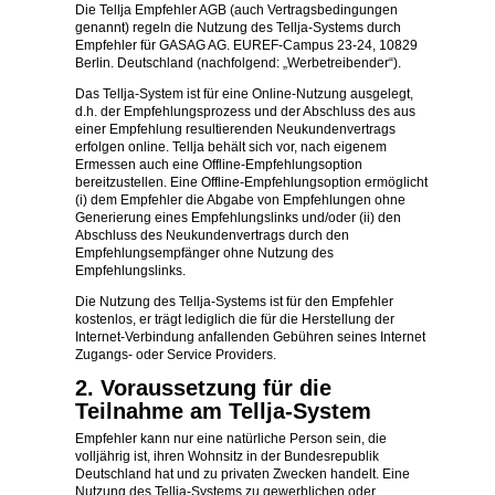
Die Tellja Empfehler AGB (auch Vertragsbedingungen
genannt) regeln die Nutzung des Tellja-Systems durch
Empfehler für GASAG AG. EUREF-Campus 23-24, 10829
Berlin. Deutschland (nachfolgend: „Werbetreibender“).
Das Tellja-System ist für eine Online-Nutzung ausgelegt,
d.h. der Empfehlungsprozess und der Abschluss des aus
einer Empfehlung resultierenden Neukundenvertrags
erfolgen online. Tellja behält sich vor, nach eigenem
Ermessen auch eine Offline-Empfehlungsoption
bereitzustellen. Eine Offline-Empfehlungsoption ermöglicht
(i) dem Empfehler die Abgabe von Empfehlungen ohne
Generierung eines Empfehlungslinks und/oder (ii) den
Abschluss des Neukundenvertrags durch den
Empfehlungsempfänger ohne Nutzung des
Empfehlungslinks.
Die Nutzung des Tellja-Systems ist für den Empfehler
kostenlos, er trägt lediglich die für die Herstellung der
Internet-Verbindung anfallenden Gebühren seines Internet
Zugangs- oder Service Providers.
2. Voraussetzung für die
Teilnahme am Tellja-System
Empfehler kann nur eine natürliche Person sein, die
volljährig ist, ihren Wohnsitz in der Bundesrepublik
Deutschland hat und zu privaten Zwecken handelt. Eine
Nutzung des Tellja-Systems zu gewerblichen oder