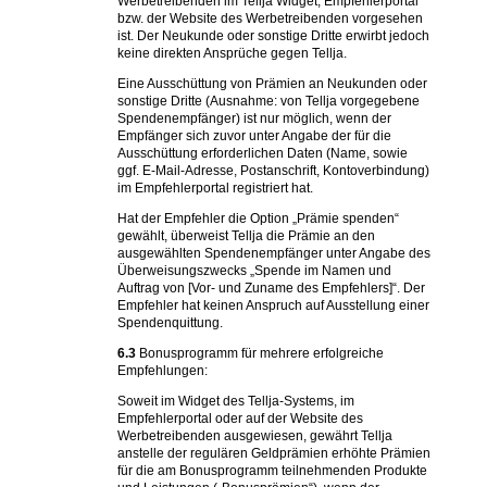
Werbetreibenden im Tellja Widget, Empfehlerportal
bzw. der Website des Werbetreibenden vorgesehen
ist. Der Neukunde oder sonstige Dritte erwirbt jedoch
keine direkten Ansprüche gegen Tellja.
Eine Ausschüttung von Prämien an Neukunden oder
sonstige Dritte (Ausnahme: von Tellja vorgegebene
Spendenempfänger) ist nur möglich, wenn der
Empfänger sich zuvor unter Angabe der für die
Ausschüttung erforderlichen Daten (Name, sowie
ggf. E-Mail-Adresse, Postanschrift, Kontoverbindung)
im Empfehlerportal registriert hat.
Hat der Empfehler die Option „Prämie spenden“
gewählt, überweist Tellja die Prämie an den
ausgewählten Spendenempfänger unter Angabe des
Überweisungszwecks „Spende im Namen und
Auftrag von [Vor- und Zuname des Empfehlers]“. Der
Empfehler hat keinen Anspruch auf Ausstellung einer
Spendenquittung.
6.3
Bonusprogramm für mehrere erfolgreiche
Empfehlungen:
Soweit im Widget des Tellja-Systems, im
Empfehlerportal oder auf der Website des
Werbetreibenden ausgewiesen, gewährt Tellja
anstelle der regulären Geldprämien erhöhte Prämien
für die am Bonusprogramm teilnehmenden Produkte