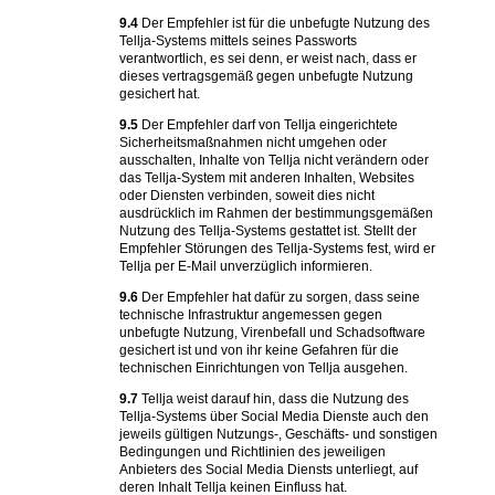
9.4
Der Empfehler ist für die unbefugte Nutzung des
Tellja-Systems mittels seines Passworts
verantwortlich, es sei denn, er weist nach, dass er
dieses vertragsgemäß gegen unbefugte Nutzung
gesichert hat.
9.5
Der Empfehler darf von Tellja eingerichtete
Sicherheitsmaßnahmen nicht umgehen oder
ausschalten, Inhalte von Tellja nicht verändern oder
das Tellja-System mit anderen Inhalten, Websites
oder Diensten verbinden, soweit dies nicht
ausdrücklich im Rahmen der bestimmungsgemäßen
Nutzung des Tellja-Systems gestattet ist. Stellt der
Empfehler Störungen des Tellja-Systems fest, wird er
Tellja per E-Mail unverzüglich informieren.
9.6
Der Empfehler hat dafür zu sorgen, dass seine
technische Infrastruktur angemessen gegen
unbefugte Nutzung, Virenbefall und Schadsoftware
gesichert ist und von ihr keine Gefahren für die
technischen Einrichtungen von Tellja ausgehen.
9.7
Tellja weist darauf hin, dass die Nutzung des
Tellja-Systems über Social Media Dienste auch den
jeweils gültigen Nutzungs-, Geschäfts- und sonstigen
Bedingungen und Richtlinien des jeweiligen
Anbieters des Social Media Diensts unterliegt, auf
deren Inhalt Tellja keinen Einfluss hat.