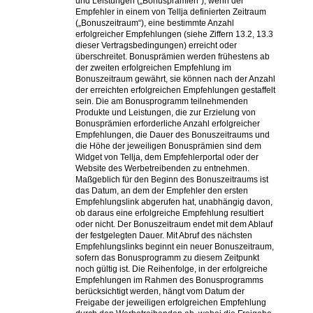
und Leistungen („Bonusprämien“), wenn der
Empfehler in einem von Tellja definierten Zeitraum
(„Bonuszeitraum“), eine bestimmte Anzahl
erfolgreicher Empfehlungen (siehe Ziffern 13.2, 13.3
dieser Vertragsbedingungen) erreicht oder
überschreitet. Bonusprämien werden frühestens ab
der zweiten erfolgreichen Empfehlung im
Bonuszeitraum gewährt, sie können nach der Anzahl
der erreichten erfolgreichen Empfehlungen gestaffelt
sein. Die am Bonusprogramm teilnehmenden
Produkte und Leistungen, die zur Erzielung von
Bonusprämien erforderliche Anzahl erfolgreicher
Empfehlungen, die Dauer des Bonuszeitraums und
die Höhe der jeweiligen Bonusprämien sind dem
Widget von Tellja, dem Empfehlerportal oder der
Website des Werbetreibenden zu entnehmen.
Maßgeblich für den Beginn des Bonuszeitraums ist
das Datum, an dem der Empfehler den ersten
Empfehlungslink abgerufen hat, unabhängig davon,
ob daraus eine erfolgreiche Empfehlung resultiert
oder nicht. Der Bonuszeitraum endet mit dem Ablauf
der festgelegten Dauer. Mit Abruf des nächsten
Empfehlungslinks beginnt ein neuer Bonuszeitraum,
sofern das Bonusprogramm zu diesem Zeitpunkt
noch gültig ist. Die Reihenfolge, in der erfolgreiche
Empfehlungen im Rahmen des Bonusprogramms
berücksichtigt werden, hängt vom Datum der
Freigabe der jeweiligen erfolgreichen Empfehlung