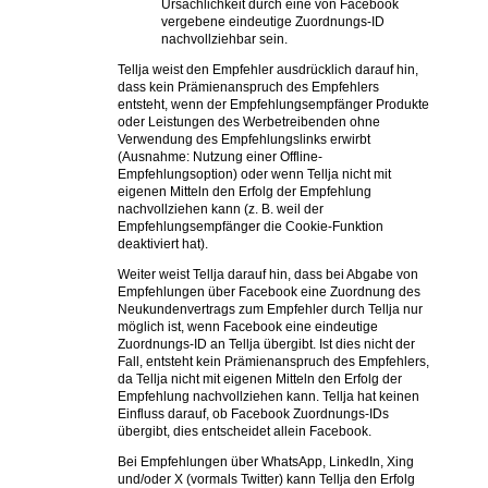
Ursächlichkeit durch eine von Facebook
vergebene eindeutige Zuordnungs-ID
nachvollziehbar sein.
Tellja weist den Empfehler ausdrücklich darauf hin,
dass kein Prämienanspruch des Empfehlers
entsteht, wenn der Empfehlungsempfänger Produkte
oder Leistungen des Werbetreibenden ohne
Verwendung des Empfehlungslinks erwirbt
(Ausnahme: Nutzung einer Offline-
Empfehlungsoption) oder wenn Tellja nicht mit
eigenen Mitteln den Erfolg der Empfehlung
nachvollziehen kann (z. B. weil der
Empfehlungsempfänger die Cookie-Funktion
deaktiviert hat).
Weiter weist Tellja darauf hin, dass bei Abgabe von
Empfehlungen über Facebook eine Zuordnung des
Neukundenvertrags zum Empfehler durch Tellja nur
möglich ist, wenn Facebook eine eindeutige
Zuordnungs-ID an Tellja übergibt. Ist dies nicht der
Fall, entsteht kein Prämienanspruch des Empfehlers,
da Tellja nicht mit eigenen Mitteln den Erfolg der
Empfehlung nachvollziehen kann. Tellja hat keinen
Einfluss darauf, ob Facebook Zuordnungs-IDs
übergibt, dies entscheidet allein Facebook.
Bei Empfehlungen über WhatsApp, LinkedIn, Xing
und/oder X (vormals Twitter) kann Tellja den Erfolg