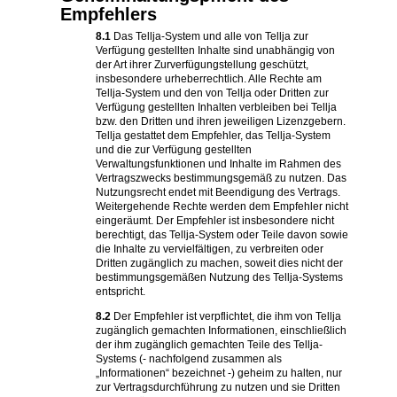
Empfehlers
8.1
Das Tellja-System und alle von Tellja zur
Verfügung gestellten Inhalte sind unabhängig von
der Art ihrer Zurverfügungstellung geschützt,
insbesondere urheberrechtlich. Alle Rechte am
Tellja-System und den von Tellja oder Dritten zur
Verfügung gestellten Inhalten verbleiben bei Tellja
bzw. den Dritten und ihren jeweiligen Lizenzgebern.
Tellja gestattet dem Empfehler, das Tellja-System
und die zur Verfügung gestellten
Verwaltungsfunktionen und Inhalte im Rahmen des
Vertragszwecks bestimmungsgemäß zu nutzen. Das
Nutzungsrecht endet mit Beendigung des Vertrags.
Weitergehende Rechte werden dem Empfehler nicht
eingeräumt. Der Empfehler ist insbesondere nicht
berechtigt, das Tellja-System oder Teile davon sowie
die Inhalte zu vervielfältigen, zu verbreiten oder
Dritten zugänglich zu machen, soweit dies nicht der
bestimmungsgemäßen Nutzung des Tellja-Systems
entspricht.
8.2
Der Empfehler ist verpflichtet, die ihm von Tellja
zugänglich gemachten Informationen, einschließlich
der ihm zugänglich gemachten Teile des Tellja-
Systems (- nachfolgend zusammen als
„Informationen“ bezeichnet -) geheim zu halten, nur
zur Vertragsdurchführung zu nutzen und sie Dritten