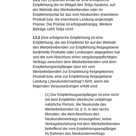
13.1
Der Empfehler erhält für eine erfolgreiche
Empfehlung die im Widget des Tellja-Systems, auf
der Website des Werbetreibenden oder im
Empfehlerportal für das vom Neukunden erworbene
Produkt bzw. die erworbene Leistung angezeigte
Prämie. Die Prämie ist erfolgsabhängig. Weitere
Beträge zahlt Tellja nicht.
13.2
Eine erfolgreiche Empfehlung ist eine
Empfehlung, die der Empfehler für auf der Website
des Werbetreibenden zur Empfehlung freigegebene
bestimmte Produkte oder Leistungen abgegeben hat
und die zum Abschluss eines vergütungspflichtigen
Vertrags zwischen dem Werbetreibenden und dem
Empfehlungsempfänger über ein vom
Werbetreibenden zur Empfehlung freigegebenes
Produkt bzw. eine zur Empfehlung freigegebene
Leistung („Neukundenvertrag“) führt, wenn die
folgenden Voraussetzungen erfüllt sind:
(1) Der Empfehlungsempfänger ist eine nicht
mit dem Empfehler identische volljährige
natürliche Person, die Neukunde des
Werbetreibenden ist, d. h, in den sechs
Monaten, die dem Abschluss des
Neukundenvertrags vorausgehen, keine
Vertragsbeziehung mit dem Werbetreibenden
betreffend die vom Empfehlungsempfänger
im Rahmen des Neukundenvertrags