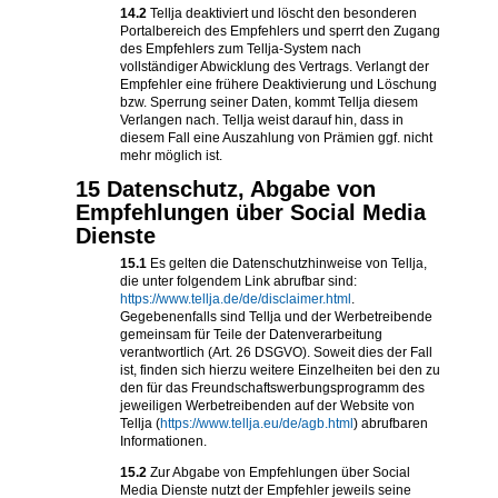
14.2
Tellja deaktiviert und löscht den besonderen
Portalbereich des Empfehlers und sperrt den Zugang
des Empfehlers zum Tellja-System nach
vollständiger Abwicklung des Vertrags. Verlangt der
Empfehler eine frühere Deaktivierung und Löschung
bzw. Sperrung seiner Daten, kommt Tellja diesem
Verlangen nach. Tellja weist darauf hin, dass in
diesem Fall eine Auszahlung von Prämien ggf. nicht
mehr möglich ist.
15 Datenschutz, Abgabe von
Empfehlungen über Social Media
Dienste
15.1
Es gelten die Datenschutzhinweise von Tellja,
die unter folgendem Link abrufbar sind:
https://www.tellja.de/de/disclaimer.html
.
Gegebenenfalls sind Tellja und der Werbetreibende
gemeinsam für Teile der Datenverarbeitung
verantwortlich (Art. 26 DSGVO). Soweit dies der Fall
ist, finden sich hierzu weitere Einzelheiten bei den zu
den für das Freundschaftswerbungsprogramm des
jeweiligen Werbetreibenden auf der Website von
Tellja (
https://www.tellja.eu/de/agb.html
) abrufbaren
Informationen.
15.2
Zur Abgabe von Empfehlungen über Social
Media Dienste nutzt der Empfehler jeweils seine