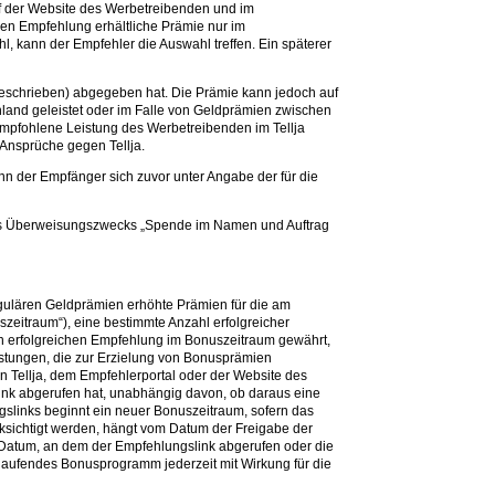
auf der Website des Werbetreibenden und im
hen Empfehlung erhältliche Prämie nur im
 kann der Empfehler die Auswahl treffen. Ein späterer
 beschrieben) abgegeben hat. Die Prämie kann jedoch auf
and geleistet oder im Falle von Geldprämien zwischen
mpfohlene Leistung des Werbetreibenden im Tellja
 Ansprüche gegen Tellja.
n der Empfänger sich zuvor unter Angabe der für die
des Überweisungszwecks „Spende im Namen und Auftrag
egulären Geldprämien erhöhte Prämien für die am
eitraum“), eine bestimmte Anzahl erfolgreicher
en erfolgreichen Empfehlung im Bonuszeitraum gewährt,
stungen, die zur Erzielung von Bonusprämien
 Tellja, dem Empfehlerportal oder der Website des
nk abgerufen hat, unabhängig davon, ob daraus eine
ngslinks beginnt ein neuer Bonuszeitraum, sofern das
sichtigt werden, hängt vom Datum der Freigabe der
 Datum, an dem der Empfehlungslink abgerufen oder die
laufendes Bonusprogramm jederzeit mit Wirkung für die