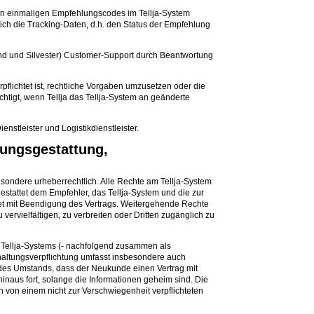
lten einmaligen Empfehlungscodes im Tellja-System
reich die Tracking-Daten, d.h. den Status der Empfehlung
bend und Silvester) Customer-Support durch Beantwortung
rpflichtet ist, rechtliche Vorgaben umzusetzen oder die
htigt, wenn Tellja das Tellja-System an geänderte
enstleister und Logistikdienstleister.
zungsgestattung,
besondere urheberrechtlich. Alle Rechte am Tellja-System
 gestattet dem Empfehler, das Tellja-System und die zur
t mit Beendigung des Vertrags. Weitergehende Rechte
vervielfältigen, zu verbreiten oder Dritten zugänglich zu
s Tellja-Systems (- nachfolgend zusammen als
mhaltungsverpflichtung umfasst insbesondere auch
des Umstands, dass der Neukunde einen Vertrag mit
naus fort, solange die Informationen geheim sind. Die
nen von einem nicht zur Verschwiegenheit verpflichteten