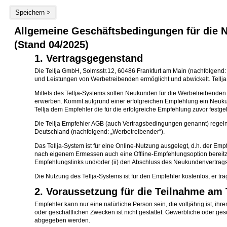
Speichern >
Allgemeine Geschäftsbedingungen für die N
(Stand 04/2025)
1. Vertragsgegenstand
Die Tellja GmbH, Solmsstr.12, 60486 Frankfurt am Main (nachfolgend: „
und Leistungen von Werbetreibenden ermöglicht und abwickelt. Tellja s
Mittels des Tellja-Systems sollen Neukunden für die Werbetreibend
erwerben. Kommt aufgrund einer erfolgreichen Empfehlung ein Neukun
Tellja dem Empfehler die für die erfolgreiche Empfehlung zuvor festg
Die Tellja Empfehler AGB (auch Vertragsbedingungen genannt) regel
Deutschland (nachfolgend: „Werbetreibender“).
Das Tellja-System ist für eine Online-Nutzung ausgelegt, d.h. der Em
nach eigenem Ermessen auch eine Offline-Empfehlungsoption bereitz
Empfehlungslinks und/oder (ii) den Abschluss des Neukundenvertra
Die Nutzung des Tellja-Systems ist für den Empfehler kostenlos, er trä
2. Voraussetzung für die Teilnahme am 
Empfehler kann nur eine natürliche Person sein, die volljährig ist, 
oder geschäftlichen Zwecken ist nicht gestattet. Gewerbliche oder
abgegeben werden.