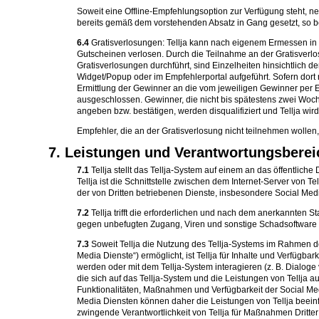
Soweit eine Offline-Empfehlungsoption zur Verfügung steht, 
bereits gemäß dem vorstehenden Absatz in Gang gesetzt, so b
6.4
Gratisverlosungen: Tellja kann nach eigenem Ermessen in v
Gutscheinen verlosen. Durch die Teilnahme an der Gratisverl
Gratisverlosungen durchführt, sind Einzelheiten hinsichtlich
Widget/Popup oder im Empfehlerportal aufgeführt. Sofern dor
Ermittlung der Gewinner an die vom jeweiligen Gewinner per E
ausgeschlossen. Gewinner, die nicht bis spätestens zwei Woch
angeben bzw. bestätigen, werden disqualifiziert und Tellja w
Empfehler, die an der Gratisverlosung nicht teilnehmen wollen
7. Leistungen und Verantwortungsbereic
7.1
Tellja stellt das Tellja-System auf einem an das öffentlic
Tellja ist die Schnittstelle zwischen dem Internet-Server v
der von Dritten betriebenen Dienste, insbesondere Social Media 
7.2
Tellja trifft die erforderlichen und nach dem anerkannte
gegen unbefugten Zugang, Viren und sonstige Schadsoftware 
7.3
Soweit Tellja die Nutzung des Tellja-Systems im Rahmen de
Media Dienste“) ermöglicht, ist Tellja für Inhalte und Verfügba
werden oder mit dem Tellja-System interagieren (z. B. Dialoge 
die sich auf das Tellja-System und die Leistungen von Tellja
Funktionalitäten, Maßnahmen und Verfügbarkeit der Social Med
Media Diensten können daher die Leistungen von Tellja beeinflu
zwingende Verantwortlichkeit von Tellja für Maßnahmen Dritter 