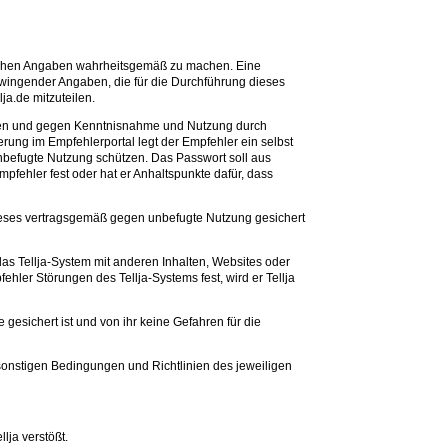
rlichen Angaben wahrheitsgemäß zu machen. Eine
wingender Angaben, die für die Durchführung dieses
ja.de mitzuteilen.
enden und gegen Kenntnisnahme und Nutzung durch
rung im Empfehlerportal legt der Empfehler ein selbst
befugte Nutzung schützen. Das Passwort soll aus
fehler fest oder hat er Anhaltspunkte dafür, dass
r dieses vertragsgemäß gegen unbefugte Nutzung gesichert
as Tellja-System mit anderen Inhalten, Websites oder
hler Störungen des Tellja-Systems fest, wird er Tellja
esichert ist und von ihr keine Gefahren für die
 sonstigen Bedingungen und Richtlinien des jeweiligen
lja verstößt.