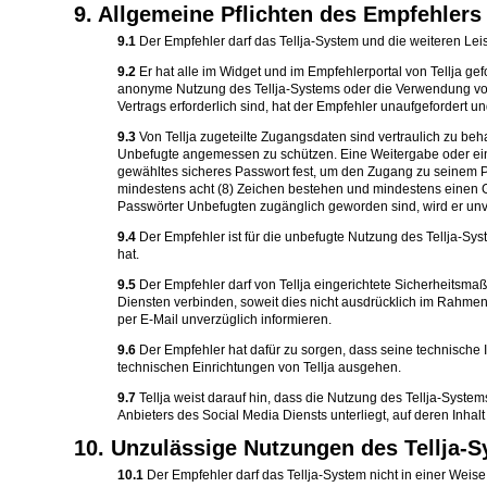
9. Allgemeine Pflichten des Empfehlers
9.1
Der Empfehler darf das Tellja-System und die weiteren Le
9.2
Er hat alle im Widget und im Empfehlerportal von Tellja 
anonyme Nutzung des Tellja-Systems oder die Verwendung von
Vertrags erforderlich sind, hat der Empfehler unaufgefordert u
9.3
Von Tellja zugeteilte Zugangsdaten sind vertraulich zu b
Unbefugte angemessen zu schützen. Eine Weitergabe oder ein Zu
gewähltes sicheres Passwort fest, um den Zugang zu seinem 
mindestens acht (8) Zeichen bestehen und mindestens einen Gr
Passwörter Unbefugten zugänglich geworden sind, wird er unve
9.4
Der Empfehler ist für die unbefugte Nutzung des Tellja-Sy
hat.
9.5
Der Empfehler darf von Tellja eingerichtete Sicherheitsma
Diensten verbinden, soweit dies nicht ausdrücklich im Rahmen 
per E-Mail unverzüglich informieren.
9.6
Der Empfehler hat dafür zu sorgen, dass seine technische 
technischen Einrichtungen von Tellja ausgehen.
9.7
Tellja weist darauf hin, dass die Nutzung des Tellja-Syste
Anbieters des Social Media Diensts unterliegt, auf deren Inhalt 
10. Unzulässige Nutzungen des Tellja-
10.1
Der Empfehler darf das Tellja-System nicht in einer Weise