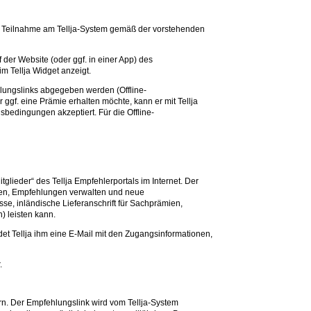
 die Teilnahme am Tellja-System gemäß der vorstehenden
der Website (oder ggf. in einer App) des
m Tellja Widget anzeigt.
ehlungslinks abgegeben werden (Offline-
ggf. eine Prämie erhalten möchte, kann er mit Tellja
gsbedingungen akzeptiert. Für die Offline-
lieder“ des Tellja Empfehlerportals im Internet. Der
ehen, Empfehlungen verwalten und neue
se, inländische Lieferanschrift für Sachprämien,
) leisten kann.
det Tellja ihm eine E-Mail mit den Zugangsinformationen,
.
rn. Der Empfehlungslink wird vom Tellja-System