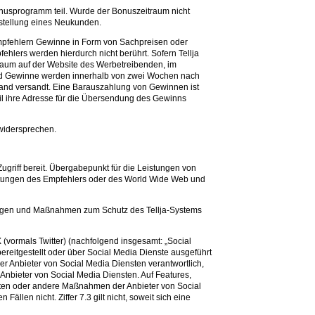
nusprogramm teil. Wurde der Bonuszeitraum nicht
estellung eines Neukunden.
 Empfehlern Gewinne in Form von Sachpreisen oder
lers werden hierdurch nicht berührt. Sofern Tellja
traum auf der Website des Werbetreibenden, im
 und Gewinne werden innerhalb von zwei Wochen nach
land versandt. Eine Barauszahlung von Gewinnen ist
il ihre Adresse für die Übersendung des Gewinns
 widersprechen.
ugriff bereit. Übergabepunkt für die Leistungen von
ichtungen des Empfehlers oder des World Wide Web und
hrungen und Maßnahmen zum Schutz des Tellja-Systems
(vormals Twitter) (nachfolgend insgesamt: „Social
 bereitgestellt oder über Social Media Dienste ausgeführt
der Anbieter von Social Media Diensten verantwortlich,
Anbieter von Social Media Diensten. Auf Features,
täten oder andere Maßnahmen der Anbieter von Social
len nicht. Ziffer 7.3 gilt nicht, soweit sich eine