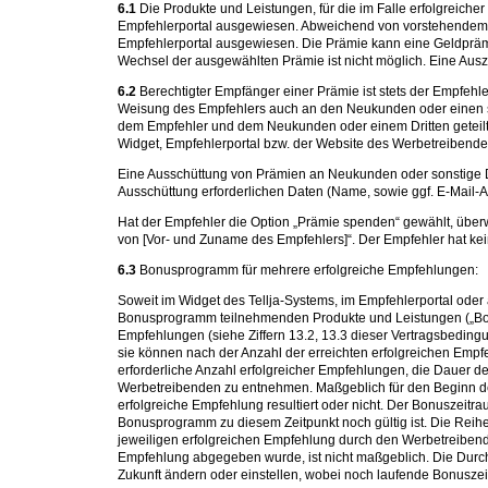
6.1
Die Produkte und Leistungen, für die im Falle erfolgreich
Empfehlerportal ausgewiesen. Abweichend von vorstehendem Sat
Empfehlerportal ausgewiesen. Die Prämie kann eine Geldprämi
Wechsel der ausgewählten Prämie ist nicht möglich. Eine Au
6.2
Berechtigter Empfänger einer Prämie ist stets der Empfehl
Weisung des Empfehlers auch an den Neukunden oder einen so
dem Empfehler und dem Neukunden oder einem Dritten geteilt 
Widget, Empfehlerportal bzw. der Website des Werbetreibenden
Eine Ausschüttung von Prämien an Neukunden oder sonstige Dr
Ausschüttung erforderlichen Daten (Name, sowie ggf. E-Mail-Adr
Hat der Empfehler die Option „Prämie spenden“ gewählt, üb
von [Vor- und Zuname des Empfehlers]“. Der Empfehler hat ke
6.3
Bonusprogramm für mehrere erfolgreiche Empfehlungen:
Soweit im Widget des Tellja-Systems, im Empfehlerportal oder
Bonusprogramm teilnehmenden Produkte und Leistungen („Bonus
Empfehlungen (siehe Ziffern 13.2, 13.3 dieser Vertragsbeding
sie können nach der Anzahl der erreichten erfolgreichen Emp
erforderliche Anzahl erfolgreicher Empfehlungen, die Dauer 
Werbetreibenden zu entnehmen. Maßgeblich für den Beginn de
erfolgreiche Empfehlung resultiert oder nicht. Der Bonuszeitr
Bonusprogramm zu diesem Zeitpunkt noch gültig ist. Die Rei
jeweiligen erfolgreichen Empfehlung durch den Werbetreiben
Empfehlung abgegeben wurde, ist nicht maßgeblich. Die Durch
Zukunft ändern oder einstellen, wobei noch laufende Bonusze