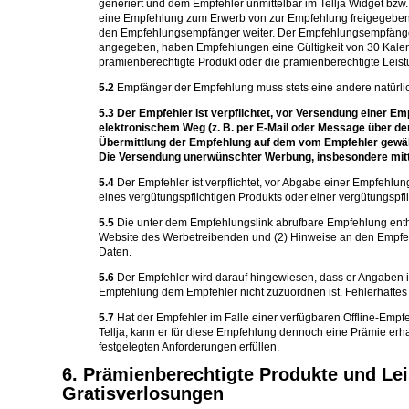
generiert und dem Empfehler unmittelbar im Tellja Widget bzw
eine Empfehlung zum Erwerb von zur Empfehlung freigegeben
den Empfehlungsempfänger weiter. Der Empfehlungsempfänger 
angegeben, haben Empfehlungen eine Gültigkeit von 30 Kalend
prämienberechtigte Produkt oder die prämienberechtigte Leist
5.2
Empfänger der Empfehlung muss stets eine andere natürlich
5.3
Der Empfehler ist verpflichtet, vor Versendung einer 
elektronischem Weg (z. B. per E-Mail oder Message über den 
Übermittlung der Empfehlung auf dem vom Empfehler gewähl
Die Versendung unerwünschter Werbung, insbesondere mitt
5.4
Der Empfehler ist verpflichtet, vor Abgabe einer Empfehlun
eines vergütungspflichtigen Produkts oder einer vergütungspfl
5.5
Die unter dem Empfehlungslink abrufbare Empfehlung enthäl
Website des Werbetreibenden und (2) Hinweise an den Empfehl
Daten.
5.6
Der Empfehler wird darauf hingewiesen, dass er Angaben i
Empfehlung dem Empfehler nicht zuzuordnen ist. Fehlerhaftes 
5.7
Hat der Empfehler im Falle einer verfügbaren Offline-Emp
Tellja, kann er für diese Empfehlung dennoch eine Prämie erha
festgelegten Anforderungen erfüllen.
6. Prämienberechtigte Produkte und L
Gratisverlosungen