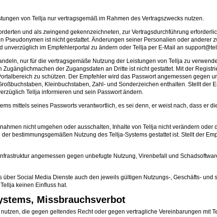
istungen von Tellja nur vertragsgemäß im Rahmen des Vertragszwecks nutzen.
geforderten und als zwingend gekennzeichneten, zur Vertragsdurchführung erforde
 Pseudonymen ist nicht gestattet. Änderungen seiner Personalien oder anderer z
nd unverzüglich im Empfehlerportal zu ändern oder Tellja per E-Mail an support@tell
ehandeln, nur für die vertragsgemäße Nutzung der Leistungen von Tellja zu verw
gänglichmachen der Zugangsdaten an Dritte ist nicht gestattet. Mit der Registrie
Portalbereich zu schützen. Der Empfehler wird das Passwort angemessen gegen un
oßbuchstaben, Kleinbuchstaben, Zahl- und Sonderzeichen enthalten. Stellt der Emp
rzüglich Tellja informieren und sein Passwort ändern.
stems mittels seines Passworts verantwortlich, es sei denn, er weist nach, dass e
ßnahmen nicht umgehen oder ausschalten, Inhalte von Tellja nicht verändern oder d
der bestimmungsgemäßen Nutzung des Tellja-Systems gestattet ist. Stellt der Empfe
Infrastruktur angemessen gegen unbefugte Nutzung, Virenbefall und Schadsoftware g
ms über Social Media Dienste auch den jeweils gültigen Nutzungs-, Geschäfts- und
Tellja keinen Einfluss hat.
Systems, Missbrauchsverbot
 nutzen, die gegen geltendes Recht oder gegen vertragliche Vereinbarungen mit Tel