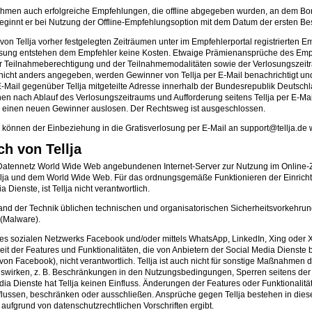
nehmen auch erfolgreiche Empfehlungen, die offline abgegeben wurden, an dem Bo
eginnt er bei Nutzung der Offline-Empfehlungsoption mit dem Datum der ersten B
on Tellja vorher festgelegten Zeiträumen unter im Empfehlerportal registrierten
osung entstehen dem Empfehler keine Kosten. Etwaige Prämienansprüche des Empfeh
 der Teilnahmeberechtigung und der Teilnahmemodalitäten sowie der Verlosungszei
t nicht anders angegeben, werden Gewinner von Tellja per E-Mail benachrichtigt
-Mail gegenüber Tellja mitgeteilte Adresse innerhalb der Bundesrepublik Deutsch
en nach Ablauf des Verlosungszeitraums und Aufforderung seitens Tellja per E-Ma
ird einen neuen Gewinner auslosen. Der Rechtsweg ist ausgeschlossen.
, können der Einbeziehung in die Gratisverlosung per E-Mail an support@tellja.de
h von Tellja
he Datennetz World Wide Web angebundenen Internet-Server zur Nutzung im Online-Z
on Tellja und dem World Wide Web. Für das ordnungsgemäße Funktionieren der Einr
Dienste, ist Tellja nicht verantwortlich.
n Stand der Technik üblichen technischen und organisatorischen Sicherheitsvorke
(Malware).
s sozialen Netzwerks Facebook und/oder mittels WhatsApp, LinkedIn, Xing oder X 
rkeit der Features und Funktionalitäten, die von Anbietern der Social Media Dienste
von Facebook), nicht verantwortlich. Tellja ist auch nicht für sonstige Maßnahmen 
 auswirken, z. B. Beschränkungen in den Nutzungsbedingungen, Sperren seitens der 
ia Dienste hat Tellja keinen Einfluss. Änderungen der Features oder Funktionali
ssen, beschränken oder ausschließen. Ansprüche gegen Tellja bestehen in diesen Fäl
aufgrund von datenschutzrechtlichen Vorschriften ergibt.