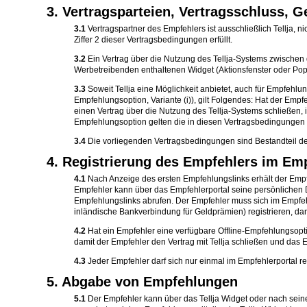
3. Vertragsparteien, Vertragsschluss, 
3.1
Vertragspartner des Empfehlers ist ausschließlich Tellja, 
Ziffer 2 dieser Vertragsbedingungen erfüllt.
3.2
Ein Vertrag über die Nutzung des Tellja-Systems zwischen 
Werbetreibenden enthaltenen Widget (Aktionsfenster oder PopUp
3.3
Soweit Tellja eine Möglichkeit anbietet, auch für Empfehlu
Empfehlungsoption, Variante (i)), gilt Folgendes: Hat der Emp
einen Vertrag über die Nutzung des Tellja-Systems schließen, i
Empfehlungsoption gelten die in diesen Vertragsbedingungen
3.4
Die vorliegenden Vertragsbedingungen sind Bestandteil de
4. Registrierung des Empfehlers im Empf
4.1
Nach Anzeige des ersten Empfehlungslinks erhält der Empfeh
Empfehler kann über das Empfehlerportal seine persönlichen D
Empfehlungslinks abrufen. Der Empfehler muss sich im Empfehl
inländische Bankverbindung für Geldprämien) registrieren, dami
4.2
Hat ein Empfehler eine verfügbare Offline-Empfehlungsoptio
damit der Empfehler den Vertrag mit Tellja schließen und das
4.3
Jeder Empfehler darf sich nur einmal im Empfehlerportal r
5. Abgabe von Empfehlungen
5.1
Der Empfehler kann über das Tellja Widget oder nach seine