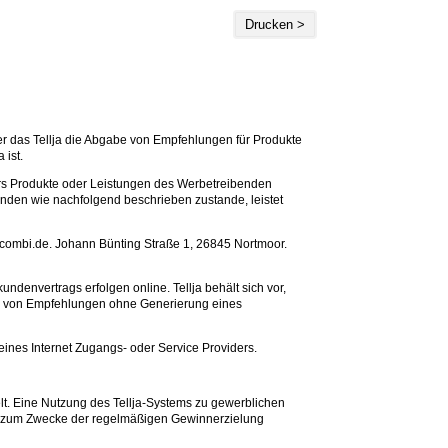
Drucken >
über das Tellja die Abgabe von Empfehlungen für Produkte
 ist.
rs Produkte oder Leistungen des Werbetreibenden
nden wie nachfolgend beschrieben zustande, leistet
combi.de. Johann Bünting Straße 1, 26845 Nortmoor.
denvertrags erfolgen online. Tellja behält sich vor,
be von Empfehlungen ohne Generierung eines
seines Internet Zugangs- oder Service Providers.
elt. Eine Nutzung des Tellja-Systems zu gewerblichen
ig zum Zwecke der regelmäßigen Gewinnerzielung