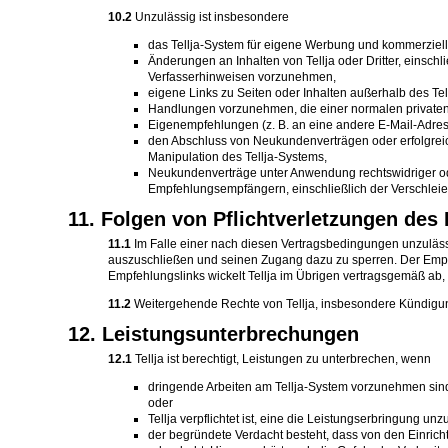
10.2
Unzulässig ist insbesondere
das Tellja-System für eigene Werbung und kommerzielle 
Änderungen an Inhalten von Tellja oder Dritter, eins
Verfasserhinweisen vorzunehmen,
eigene Links zu Seiten oder Inhalten außerhalb des Tel
Handlungen vorzunehmen, die einer normalen privaten
Eigenempfehlungen (z. B. an eine andere E-Mail-Adre
den Abschluss von Neukundenverträgen oder erfolgrei
Manipulation des Tellja-Systems,
Neukundenverträge unter Anwendung rechtswidriger od
Empfehlungsempfängern, einschließlich der Verschleie
11. Folgen von Pflichtverletzungen de
11.1
Im Falle einer nach diesen Vertragsbedingungen unzulässi
auszuschließen und seinen Zugang dazu zu sperren. Der Empfeh
Empfehlungslinks wickelt Tellja im Übrigen vertragsgemäß ab, 
11.2
Weitergehende Rechte von Tellja, insbesondere Kündigu
12. Leistungsunterbrechungen
12.1
Tellja ist berechtigt, Leistungen zu unterbrechen, wenn
dringende Arbeiten am Tellja-System vorzunehmen sind
oder
Tellja verpflichtet ist, eine die Leistungserbringung
der begründete Verdacht besteht, dass von den Einrich