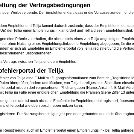
Geltung der Vertragsbedingungen
nicht der Werbetreibende. Der Empfehler erklärt, dass er die Voraussetzungen für
dem Empfehler und Tellja kommt dadurch zustande, dass der Empfehler in dem auf 
) der Tellja einen Empfehlungslink anfordert und Tellja diesen Empfehlungslink i
ngen eine Prämie zu erhalten, die nicht mittels eines von Tellja angezeigten Empf
fehler ohne Nutzung eines Empfehlungslinks eine Empfehlung abgegeben, für die er 
ndem er sich als Empfehler im Empfehlerportal von Tellja registriert und die Vertra
 beschriebenen Besonderheiten.
s Vertrags zwischen Tellja und dem Empfehler.
ehlerportal der Tellja
ler von Tellja eine E-Mail mit Zugangsinformationen zum Bereich „Registrierte Mitg
aten überprüfen, ändern und löschen, von Tellja bereitgestellte Statistiken eins
erportal mit den dort vorgesehenen Pflichtangaben (Name, Anschrift, E-Mail-Adres
t Tellja im Falle einer erfolgreichen Empfehlung die Prämien (siehe Ziffer 13 unten
n genutzt und ist noch nicht als Empfehler im Empfehlerportal registriert, übersen
 Empfehlerportal wie oben beschrieben nutzen kann.
egistrieren. Die Nutzungsberechtigung ist personengebunden und nicht übertragbar
r Registrierung auch im Empfehlerportal einen Empfehlungslink bei Tellja anforde