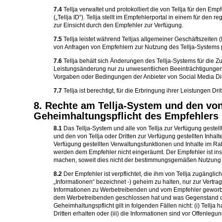
7.4
Tellja verwaltet und protokolliert die von Tellja für den
(„Tellja ID“). Tellja stellt im Empfehlerportal in einem für d
zur Einsicht durch den Empfehler zur Verfügung.
7.5
Tellja leistet während Telljas allgemeiner Geschäftszeite
von Anfragen von Empfehlern zur Nutzung des Tellja-Systems p
7.6
Tellja behält sich Änderungen des Tellja-Systems für die Zuk
Leistungsänderung nur zu unwesentlichen Beeinträchtigungen fü
Vorgaben oder Bedingungen der Anbieter von Social Media Di
7.7
Tellja ist berechtigt, für die Erbringung ihrer Leistungen Dr
8. Rechte am Tellja-System und den von 
Geheimhaltungspflicht des Empfehlers
8.1
Das Tellja-System und alle von Tellja zur Verfügung gestel
und den von Tellja oder Dritten zur Verfügung gestellten Inhalt
Verfügung gestellten Verwaltungsfunktionen und Inhalte im
werden dem Empfehler nicht eingeräumt. Der Empfehler ist insbe
machen, soweit dies nicht der bestimmungsgemäßen Nutzung d
8.2
Der Empfehler ist verpflichtet, die ihm von Tellja zugängl
„Informationen“ bezeichnet -) geheim zu halten, nur zur Vert
Informationen zu Werbetreibenden und vom Empfehler geworbe
dem Werbetreibenden geschlossen hat und was Gegenstand diese
Geheimhaltungspflicht gilt in folgenden Fällen nicht: (i) Tellja
Dritten erhalten oder (iii) die Informationen sind vor Offenleg