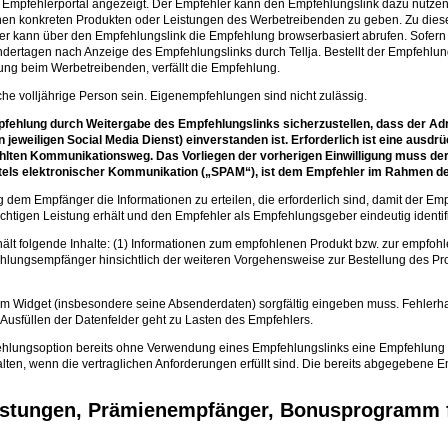
. Empfehlerportal angezeigt. Der Empfehler kann den Empfehlungslink dazu nutzen
en konkreten Produkten oder Leistungen des Werbetreibenden zu geben. Zu dies
kann über den Empfehlungslink die Empfehlung browserbasiert abrufen. Sofern 
ertagen nach Anzeige des Empfehlungslinks durch Tellja. Bestellt der Empfehlun
ung beim Werbetreibenden, verfällt die Empfehlung.
e volljährige Person sein. Eigenempfehlungen sind nicht zulässig.
Empfehlung durch Weitergabe des Empfehlungslinks sicherzustellen, dass der A
jeweiligen Social Media Dienst) einverstanden ist. Erforderlich ist eine ausdrü
ten Kommunikationsweg. Das Vorliegen der vorherigen Einwilligung muss der 
els elektronischer Kommunikation („SPAM“), ist dem Empfehler im Rahmen des
g dem Empfänger die Informationen zu erteilen, die erforderlich sind, damit der E
ichtigen Leistung erhält und den Empfehler als Empfehlungsgeber eindeutig identif
t folgende Inhalte: (1) Informationen zum empfohlenen Produkt bzw. zur empfohlen
ungsempfänger hinsichtlich der weiteren Vorgehensweise zur Bestellung des Pro
m Widget (insbesondere seine Absenderdaten) sorgfältig eingeben muss. Fehlerh
Ausfüllen der Datenfelder geht zu Lasten des Empfehlers.
fehlungsoption bereits ohne Verwendung eines Empfehlungslinks eine Empfehlung 
lten, wenn die vertraglichen Anforderungen erfüllt sind. Die bereits abgegebene E
eistungen, Prämienempfänger, Bonusprogramm 