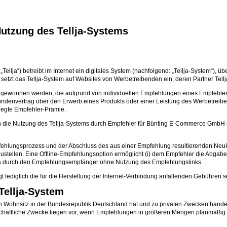
utzung des Tellja-Systems
Tellja“) betreibt im Internet ein digitales System (nachfolgend: „Tellja-System“), 
etzt das Tellja-System auf Websites von Werbetreibenden ein, deren Partner Tellja
en gewonnen werden, die aufgrund von individuellen Empfehlungen eines Empfehle
denvertrag über den Erwerb eines Produkts oder einer Leistung des Werbetreibe
elegte Empfehler-Prämie.
n die Nutzung des Tellja-Systems durch Empfehler für Bünting E-Commerce GmbH 
pfehlungsprozess und der Abschluss des aus einer Empfehlung resultierenden Neukun
ustellen. Eine Offline-Empfehlungsoption ermöglicht (i) dem Empfehler die Abga
gs durch den Empfehlungsempfänger ohne Nutzung des Empfehlungslinks.
gt lediglich die für die Herstellung der Internet-Verbindung anfallenden Gebühren 
Tellja-System
ihren Wohnsitz in der Bundesrepublik Deutschland hat und zu privaten Zwecken hand
 geschäftliche Zwecke liegen vor, wenn Empfehlungen in größeren Mengen planmäß