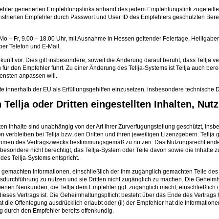
 Empfehler generierten Empfehlungslinks anhand des jedem Empfehlungslink zugetei
en registrierten Empfehler durch Passwort und User ID des Empfehlers geschützten Be
n (Mo – Fr, 9.00 – 18.00 Uhr, mit Ausnahme in Hessen geltender Feiertage, Heiliga
er Telefon und E-Mail.
unft vor. Dies gilt insbesondere, soweit die Änderung darauf beruht, dass Tellja ve
r den Empfehler führt. Zu einer Änderung des Tellja-Systems ist Tellja auch berec
ensten anpassen will.
itte innerhalb der EU als Erfüllungsgehilfen einzusetzen, insbesondere technische Di
Tellja oder Dritten eingestellten Inhalten, Nut
lten Inhalte sind unabhängig von der Art ihrer Zurverfügungstellung geschützt, ins
en verbleiben bei Tellja bzw. den Dritten und ihren jeweiligen Lizenzgebern. Tellja
 Rahmen des Vertragszwecks bestimmungsgemäß zu nutzen. Das Nutzungsrecht ende
sondere nicht berechtigt, das Tellja-System oder Teile davon sowie die Inhalte zu 
es Tellja-Systems entspricht.
ich gemachten Informationen, einschließlich der ihm zugänglich gemachten Teile de
ragsdurchführung zu nutzen und sie Dritten nicht zugänglich zu machen. Die Gehei
nen Neukunden, die Tellja dem Empfehler ggf. zugänglich macht, einschließlich 
s Vertrags ist. Die Geheimhaltungspflicht besteht über das Ende des Vertrags hi
 hat die Offenlegung ausdrücklich erlaubt oder (ii) der Empfehler hat die Informatio
ung durch den Empfehler bereits offenkundig.