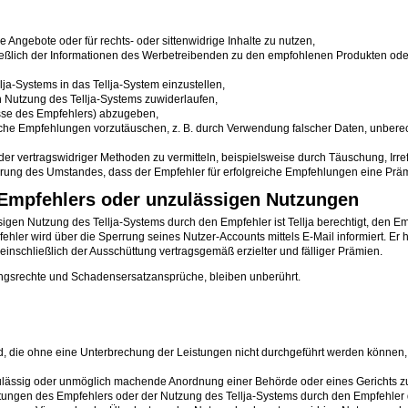
Angebote oder für rechts- oder sittenwidrige Inhalte zu nutzen,
chließlich der Informationen des Werbetreibenden zu den empfohlenen Produkten o
lja-Systems in das Tellja-System einzustellen,
 Nutzung des Tellja-Systems zuwiderlaufen,
sse des Empfehlers) abzugeben,
che Empfehlungen vorzutäuschen, z. B. durch Verwendung falscher Daten, unbere
er vertragswidriger Methoden zu vermitteln, beispielsweise durch Täuschung, Ir
rung des Umstandes, dass der Empfehler für erfolgreiche Empfehlungen eine Prämi
s Empfehlers oder unzulässigen Nutzungen
gen Nutzung des Tellja-Systems durch den Empfehler ist Tellja berechtigt, den E
ler wird über die Sperrung seines Nutzer-Accounts mittels E-Mail informiert. Er h
einschließlich der Ausschüttung vertragsgemäß erzielter und fälliger Prämien.
ngsrechte und Schadensersatzansprüche, bleiben unberührt.
, die ohne eine Unterbrechung der Leistungen nicht durchgeführt werden können, 
 unzulässig oder unmöglich machende Anordnung einer Behörde oder eines Gerichts z
tungen des Empfehlers oder der Nutzung des Tellja-Systems durch den Empfehler d