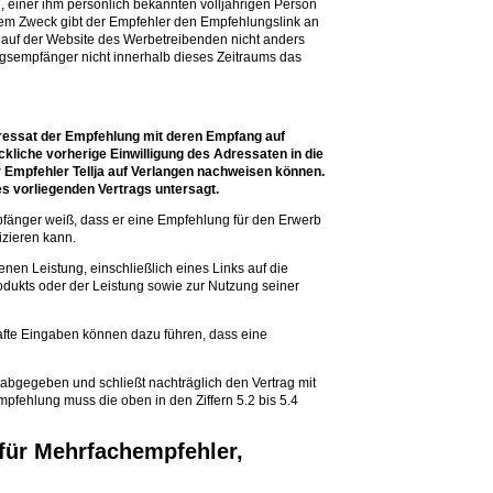
, einer ihm persönlich bekannten volljährigen Person
em Zweck gibt der Empfehler den Empfehlungslink an
auf der Website des Werbetreibenden nicht anders
gsempfänger nicht innerhalb dieses Zeitraums das
dressat der Empfehlung mit deren Empfang auf
ckliche vorherige Einwilligung des Adressaten in die
Empfehler Tellja auf Verlangen nachweisen können.
 vorliegenden Vertrags untersagt.
mpfänger weiß, dass er eine Empfehlung für den Erwerb
izieren kann.
en Leistung, einschließlich eines Links auf die
dukts oder der Leistung sowie zur Nutzung seiner
afte Eingaben können dazu führen, dass eine
abgegeben und schließt nachträglich den Vertrag mit
mpfehlung muss die oben in den Ziffern 5.2 bis 5.4
für Mehrfachempfehler,