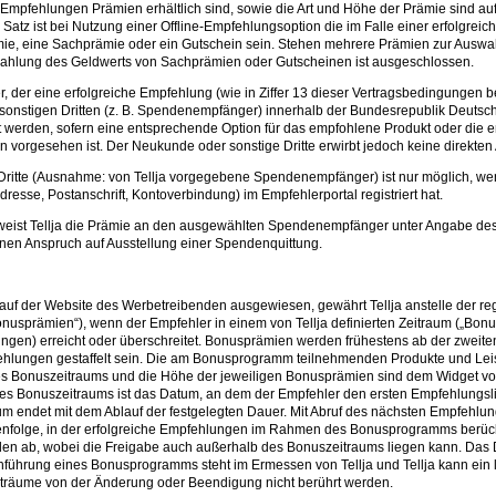
er Empfehlungen Prämien erhältlich sind, sowie die Art und Höhe der Prämie sind 
z ist bei Nutzung einer Offline-Empfehlungsoption die im Falle einer erfolgreic
e, eine Sachprämie oder ein Gutschein sein. Stehen mehrere Prämien zur Auswahl,
szahlung des Geldwerts von Sachprämien oder Gutscheinen ist ausgeschlossen.
er, der eine erfolgreiche Empfehlung (wie in Ziffer 13 dieser Vertragsbedingungen
nstigen Dritten (z. B. Spendenempfänger) innerhalb der Bundesrepublik Deutschl
werden, sofern eine entsprechende Option für das empfohlene Produkt oder die e
 vorgesehen ist. Der Neukunde oder sonstige Dritte erwirbt jedoch keine direkten
itte (Ausnahme: von Tellja vorgegebene Spendenempfänger) ist nur möglich, wen
esse, Postanschrift, Kontoverbindung) im Empfehlerportal registriert hat.
erweist Tellja die Prämie an den ausgewählten Spendenempfänger unter Angabe 
inen Anspruch auf Ausstellung einer Spendenquittung.
 auf der Website des Werbetreibenden ausgewiesen, gewährt Tellja anstelle der r
prämien“), wenn der Empfehler in einem von Tellja definierten Zeitraum („Bonusz
ungen) erreicht oder überschreitet. Bonusprämien werden frühestens ab der zweit
fehlungen gestaffelt sein. Die am Bonusprogramm teilnehmenden Produkte und Lei
des Bonuszeitraums und die Höhe der jeweiligen Bonusprämien sind dem Widget von
s Bonuszeitraums ist das Datum, an dem der Empfehler den ersten Empfehlungsli
aum endet mit dem Ablauf der festgelegten Dauer. Mit Abruf des nächsten Empfehlu
henfolge, in der erfolgreiche Empfehlungen im Rahmen des Bonusprogramms berück
den ab, wobei die Freigabe auch außerhalb des Bonuszeitraums liegen kann. Das
führung eines Bonusprogramms steht im Ermessen von Tellja und Tellja kann ein 
iträume von der Änderung oder Beendigung nicht berührt werden.