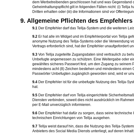
dem Werbetreibenden geschlossen hat und was Gegenstand diese
Geheimhaltungspflicht gilt in folgenden Fällen nicht: (i) Tellja
Dritten erhalten oder (iii) die Informationen sind vor Offenleg
9. Allgemeine Pflichten des Empfehlers
9.1
Der Empfehler darf das Tellja-System und die weiteren Le
9.2
Er hat alle im Widget und im Empfehlerportal von Tellja 
anonyme Nutzung des Tellja-Systems oder die Verwendung von
Vertrags erforderlich sind, hat der Empfehler unaufgefordert u
9.3
Von Tellja zugeteilte Zugangsdaten sind vertraulich zu b
Unbefugte angemessen zu schützen. Eine Weitergabe oder ein Zu
gewähltes sicheres Passwort fest, um den Zugang zu seinem 
mindestens acht (8) Zeichen bestehen und mindestens einen Gr
Passwörter Unbefugten zugänglich geworden sind, wird er unve
9.4
Der Empfehler ist für die unbefugte Nutzung des Tellja-Sy
hat.
9.5
Der Empfehler darf von Tellja eingerichtete Sicherheitsma
Diensten verbinden, soweit dies nicht ausdrücklich im Rahmen 
per E-Mail unverzüglich informieren.
9.6
Der Empfehler hat dafür zu sorgen, dass seine technische 
technischen Einrichtungen von Tellja ausgehen.
9.7
Tellja weist darauf hin, dass die Nutzung des Tellja-Syste
Anbieters des Social Media Diensts unterliegt, auf deren Inhalt 