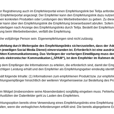
r Registrierung auch im Empfehlerportal einen Empfehlungslink bei Tellja anforde
. Empfehlerportal angezeigt. Der Empfehler kann den Empfehlungslink dazu nutzen
en konkreten Produkten oder Leistungen des Werbetreibenden zu geben. Zu dies
kann über den Empfehlungslink die Empfehlung browserbasiert abrufen. Sofern 
ertagen nach Anzeige des Empfehlungslinks durch Tellja. Bestellt der Empfehlun
ung beim Werbetreibenden, verfällt die Empfehlung.
e volljährige Person sein. Eigenempfehlungen sind nicht zulässig.
Empfehlung durch Weitergabe des Empfehlungslinks sicherzustellen, dass der A
jeweiligen Social Media Dienst) einverstanden ist. Erforderlich ist eine ausdrü
ten Kommunikationsweg. Das Vorliegen der vorherigen Einwilligung muss der 
els elektronischer Kommunikation („SPAM“), ist dem Empfehler im Rahmen des
g dem Empfänger die Informationen zu erteilen, die erforderlich sind, damit der E
ichtigen Leistung erhält und den Empfehler als Empfehlungsgeber eindeutig identif
t folgende Inhalte: (1) Informationen zum empfohlenen Produkt bzw. zur empfohlen
ungsempfänger hinsichtlich der weiteren Vorgehensweise zur Bestellung des Pro
m Widget (insbesondere seine Absenderdaten) sorgfältig eingeben muss. Fehlerh
Ausfüllen der Datenfelder geht zu Lasten des Empfehlers.
fehlungsoption bereits ohne Verwendung eines Empfehlungslinks eine Empfehlung 
lten, wenn die vertraglichen Anforderungen erfüllt sind. Die bereits abgegebene E