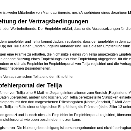
ist weder Mitarbeiter von Maingau Energie, noch Angehöriger eines derartigen Mi
Geltung der Vertragsbedingungen
nicht der Werbetreibende. Der Empfehler erklärt, dass er die Voraussetzungen für
dem Empfehler und Tellja kommt dadurch zustande, dass der Empfehler in dem auf 
) der Tellja einen Empfehlungslink anfordert und Tellja diesen Empfehlungslink i
ngen eine Prämie zu erhalten, die nicht mittels eines von Tellja angezeigten Empf
fehler ohne Nutzung eines Empfehlungslinks eine Empfehlung abgegeben, für die er 
ndem er sich als Empfehler im Empfehlerportal von Tellja registriert und die Vertra
 beschriebenen Besonderheiten.
s Vertrags zwischen Tellja und dem Empfehler.
ehlerportal der Tellja
ler von Tellja eine E-Mail mit Zugangsinformationen zum Bereich „Registrierte Mitg
aten überprüfen, ändern und löschen, von Tellja bereitgestellte Statistiken eins
erportal mit den dort vorgesehenen Pflichtangaben (Name, Anschrift, E-Mail-Adres
t Tellja im Falle einer erfolgreichen Empfehlung die Prämien (siehe Ziffer 13 unten
n genutzt und ist noch nicht als Empfehler im Empfehlerportal registriert, übersen
 Empfehlerportal wie oben beschrieben nutzen kann.
egistrieren. Die Nutzungsberechtigung ist personengebunden und nicht übertragbar