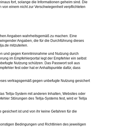
naus fort, solange die Informationen geheim sind. Die
nen von einem nicht zur Verschwiegenheit verpflichteten
rlichen Angaben wahrheitsgemäß zu machen. Eine
wingender Angaben, die für die Durchführung dieses
ja.de mitzuteilen.
enden und gegen Kenntnisnahme und Nutzung durch
rung im Empfehlerportal legt der Empfehler ein selbst
befugte Nutzung schützen. Das Passwort soll aus
fehler fest oder hat er Anhaltspunkte dafür, dass
r dieses vertragsgemäß gegen unbefugte Nutzung gesichert
as Tellja-System mit anderen Inhalten, Websites oder
hler Störungen des Tellja-Systems fest, wird er Tellja
esichert ist und von ihr keine Gefahren für die
 sonstigen Bedingungen und Richtlinien des jeweiligen