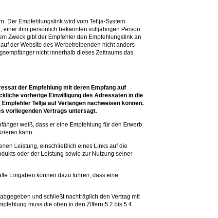
rn. Der Empfehlungslink wird vom Tellja-System
, einer ihm persönlich bekannten volljährigen Person
em Zweck gibt der Empfehler den Empfehlungslink an
auf der Website des Werbetreibenden nicht anders
gsempfänger nicht innerhalb dieses Zeitraums das
dressat der Empfehlung mit deren Empfang auf
ckliche vorherige Einwilligung des Adressaten in die
Empfehler Tellja auf Verlangen nachweisen können.
 vorliegenden Vertrags untersagt.
mpfänger weiß, dass er eine Empfehlung für den Erwerb
izieren kann.
en Leistung, einschließlich eines Links auf die
dukts oder der Leistung sowie zur Nutzung seiner
afte Eingaben können dazu führen, dass eine
abgegeben und schließt nachträglich den Vertrag mit
mpfehlung muss die oben in den Ziffern 5.2 bis 5.4