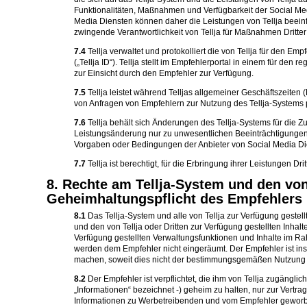
Funktionalitäten, Maßnahmen und Verfügbarkeit der Social Med
Media Diensten können daher die Leistungen von Tellja beeinflu
zwingende Verantwortlichkeit von Tellja für Maßnahmen Dritter 
7.4
Tellja verwaltet und protokolliert die von Tellja für den
(„Tellja ID“). Tellja stellt im Empfehlerportal in einem für d
zur Einsicht durch den Empfehler zur Verfügung.
7.5
Tellja leistet während Telljas allgemeiner Geschäftszeite
von Anfragen von Empfehlern zur Nutzung des Tellja-Systems p
7.6
Tellja behält sich Änderungen des Tellja-Systems für die Zuk
Leistungsänderung nur zu unwesentlichen Beeinträchtigungen fü
Vorgaben oder Bedingungen der Anbieter von Social Media Di
7.7
Tellja ist berechtigt, für die Erbringung ihrer Leistungen Dr
8. Rechte am Tellja-System und den von 
Geheimhaltungspflicht des Empfehlers
8.1
Das Tellja-System und alle von Tellja zur Verfügung gestel
und den von Tellja oder Dritten zur Verfügung gestellten Inhalt
Verfügung gestellten Verwaltungsfunktionen und Inhalte im
werden dem Empfehler nicht eingeräumt. Der Empfehler ist insbe
machen, soweit dies nicht der bestimmungsgemäßen Nutzung d
8.2
Der Empfehler ist verpflichtet, die ihm von Tellja zugängl
„Informationen“ bezeichnet -) geheim zu halten, nur zur Vert
Informationen zu Werbetreibenden und vom Empfehler geworbe