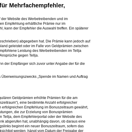
für Mehrfachempfehler,
auf der Website des Werbetreibenden und im
hen Empfehlung erhältliche Prämie nur im
 kann der Empfehler die Auswahl treffen. Ein späterer
 beschrieben) abgegeben hat. Die Prämie kann jedoch auf
and geleistet oder im Falle von Geldprämien zwischen
mpfohlene Leistung des Werbetreibenden im Tellja
 Ansprüche gegen Tellja.
n der Empfänger sich zuvor unter Angabe der für die
des Überweisungszwecks „Spende im Namen und Auftrag
egulären Geldprämien erhöhte Prämien für die am
eitraum“), eine bestimmte Anzahl erfolgreicher
en erfolgreichen Empfehlung im Bonuszeitraum gewährt,
stungen, die zur Erzielung von Bonusprämien
 Tellja, dem Empfehlerportal oder der Website des
nk abgerufen hat, unabhängig davon, ob daraus eine
ngslinks beginnt ein neuer Bonuszeitraum, sofern das
sichtigt werden, hängt vom Datum der Freigabe der