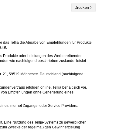
Drucken >
über das Tellja die Abgabe von Empfehlungen für Produkte
 ist.
rs Produkte oder Leistungen des Werbetreibenden
nden wie nachfolgend beschrieben zustande, leistet
tr. 21, 59519 Möhnesee. Deutschland (nachfolgend:
denvertrags erfolgen online. Tellja behält sich vor,
be von Empfehlungen ohne Generierung eines
seines Internet Zugangs- oder Service Providers.
elt. Eine Nutzung des Tellja-Systems zu gewerblichen
ig zum Zwecke der regelmäßigen Gewinnerzielung