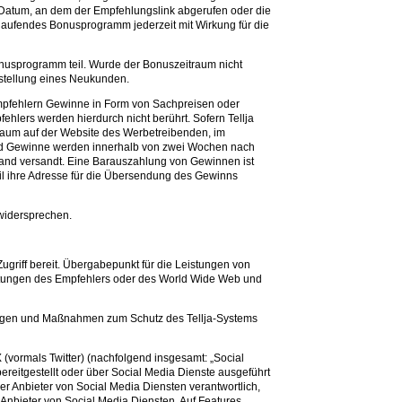
 Datum, an dem der Empfehlungslink abgerufen oder die
laufendes Bonusprogramm jederzeit mit Wirkung für die
nusprogramm teil. Wurde der Bonuszeitraum nicht
estellung eines Neukunden.
 Empfehlern Gewinne in Form von Sachpreisen oder
lers werden hierdurch nicht berührt. Sofern Tellja
traum auf der Website des Werbetreibenden, im
 und Gewinne werden innerhalb von zwei Wochen nach
land versandt. Eine Barauszahlung von Gewinnen ist
il ihre Adresse für die Übersendung des Gewinns
 widersprechen.
ugriff bereit. Übergabepunkt für die Leistungen von
ichtungen des Empfehlers oder des World Wide Web und
hrungen und Maßnahmen zum Schutz des Tellja-Systems
(vormals Twitter) (nachfolgend insgesamt: „Social
 bereitgestellt oder über Social Media Dienste ausgeführt
der Anbieter von Social Media Diensten verantwortlich,
Anbieter von Social Media Diensten. Auf Features,