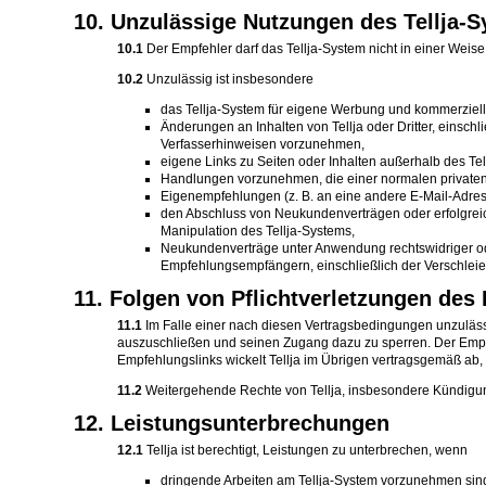
10. Unzulässige Nutzungen des Tellja-
10.1
Der Empfehler darf das Tellja-System nicht in einer Weise
10.2
Unzulässig ist insbesondere
das Tellja-System für eigene Werbung und kommerzielle 
Änderungen an Inhalten von Tellja oder Dritter, eins
Verfasserhinweisen vorzunehmen,
eigene Links zu Seiten oder Inhalten außerhalb des Tel
Handlungen vorzunehmen, die einer normalen privaten
Eigenempfehlungen (z. B. an eine andere E-Mail-Adre
den Abschluss von Neukundenverträgen oder erfolgrei
Manipulation des Tellja-Systems,
Neukundenverträge unter Anwendung rechtswidriger od
Empfehlungsempfängern, einschließlich der Verschleie
11. Folgen von Pflichtverletzungen de
11.1
Im Falle einer nach diesen Vertragsbedingungen unzulässi
auszuschließen und seinen Zugang dazu zu sperren. Der Empfeh
Empfehlungslinks wickelt Tellja im Übrigen vertragsgemäß ab, 
11.2
Weitergehende Rechte von Tellja, insbesondere Kündigu
12. Leistungsunterbrechungen
12.1
Tellja ist berechtigt, Leistungen zu unterbrechen, wenn
dringende Arbeiten am Tellja-System vorzunehmen sind