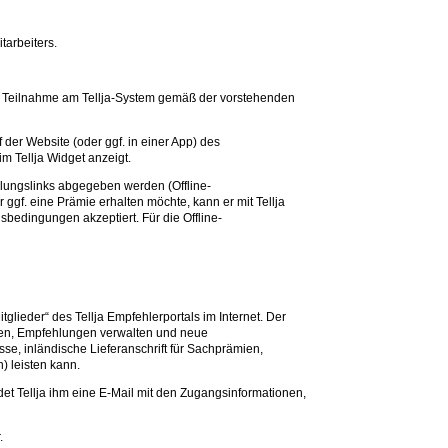
tarbeiters.
 die Teilnahme am Tellja-System gemäß der vorstehenden
der Website (oder ggf. in einer App) des
m Tellja Widget anzeigt.
ehlungslinks abgegeben werden (Offline-
ggf. eine Prämie erhalten möchte, kann er mit Tellja
gsbedingungen akzeptiert. Für die Offline-
lieder“ des Tellja Empfehlerportals im Internet. Der
ehen, Empfehlungen verwalten und neue
se, inländische Lieferanschrift für Sachprämien,
) leisten kann.
det Tellja ihm eine E-Mail mit den Zugangsinformationen,
.