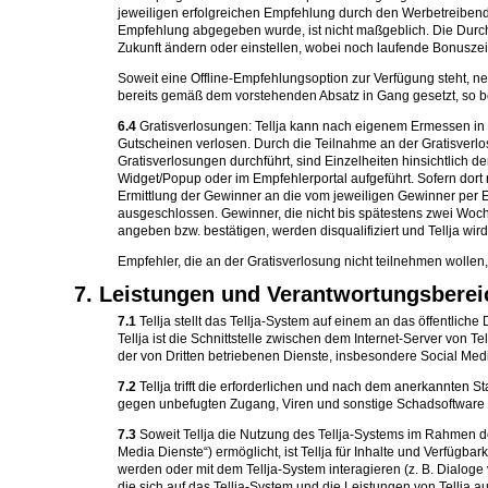
jeweiligen erfolgreichen Empfehlung durch den Werbetreiben
Empfehlung abgegeben wurde, ist nicht maßgeblich. Die Durch
Zukunft ändern oder einstellen, wobei noch laufende Bonusze
Soweit eine Offline-Empfehlungsoption zur Verfügung steht, 
bereits gemäß dem vorstehenden Absatz in Gang gesetzt, so b
6.4
Gratisverlosungen: Tellja kann nach eigenem Ermessen in v
Gutscheinen verlosen. Durch die Teilnahme an der Gratisverl
Gratisverlosungen durchführt, sind Einzelheiten hinsichtlich
Widget/Popup oder im Empfehlerportal aufgeführt. Sofern dor
Ermittlung der Gewinner an die vom jeweiligen Gewinner per E
ausgeschlossen. Gewinner, die nicht bis spätestens zwei Woch
angeben bzw. bestätigen, werden disqualifiziert und Tellja w
Empfehler, die an der Gratisverlosung nicht teilnehmen wollen
7. Leistungen und Verantwortungsbereic
7.1
Tellja stellt das Tellja-System auf einem an das öffentlic
Tellja ist die Schnittstelle zwischen dem Internet-Server v
der von Dritten betriebenen Dienste, insbesondere Social Media 
7.2
Tellja trifft die erforderlichen und nach dem anerkannte
gegen unbefugten Zugang, Viren und sonstige Schadsoftware 
7.3
Soweit Tellja die Nutzung des Tellja-Systems im Rahmen de
Media Dienste“) ermöglicht, ist Tellja für Inhalte und Verfügba
werden oder mit dem Tellja-System interagieren (z. B. Dialoge 
die sich auf das Tellja-System und die Leistungen von Tellja