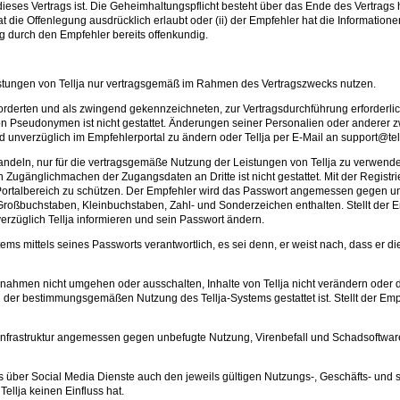
s Vertrags ist. Die Geheimhaltungspflicht besteht über das Ende des Vertrags hi
 hat die Offenlegung ausdrücklich erlaubt oder (ii) der Empfehler hat die Informatio
ung durch den Empfehler bereits offenkundig.
istungen von Tellja nur vertragsgemäß im Rahmen des Vertragszwecks nutzen.
geforderten und als zwingend gekennzeichneten, zur Vertragsdurchführung erforde
 Pseudonymen ist nicht gestattet. Änderungen seiner Personalien oder anderer z
nd unverzüglich im Empfehlerportal zu ändern oder Tellja per E-Mail an support@tell
ehandeln, nur für die vertragsgemäße Nutzung der Leistungen von Tellja zu verw
gänglichmachen der Zugangsdaten an Dritte ist nicht gestattet. Mit der Registrie
Portalbereich zu schützen. Der Empfehler wird das Passwort angemessen gegen un
oßbuchstaben, Kleinbuchstaben, Zahl- und Sonderzeichen enthalten. Stellt der Emp
rzüglich Tellja informieren und sein Passwort ändern.
stems mittels seines Passworts verantwortlich, es sei denn, er weist nach, dass e
ßnahmen nicht umgehen oder ausschalten, Inhalte von Tellja nicht verändern oder d
der bestimmungsgemäßen Nutzung des Tellja-Systems gestattet ist. Stellt der Empfe
Infrastruktur angemessen gegen unbefugte Nutzung, Virenbefall und Schadsoftware g
ms über Social Media Dienste auch den jeweils gültigen Nutzungs-, Geschäfts- und
Tellja keinen Einfluss hat.