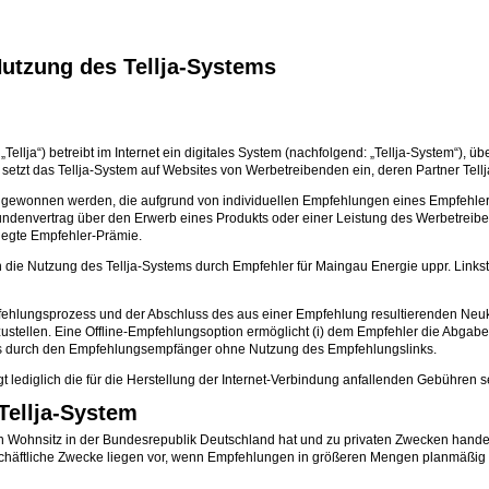
utzung des Tellja-Systems
Tellja“) betreibt im Internet ein digitales System (nachfolgend: „Tellja-System“), 
etzt das Tellja-System auf Websites von Werbetreibenden ein, deren Partner Tellja
en gewonnen werden, die aufgrund von individuellen Empfehlungen eines Empfehle
denvertrag über den Erwerb eines Produkts oder einer Leistung des Werbetreibe
elegte Empfehler-Prämie.
 die Nutzung des Tellja-Systems durch Empfehler für Maingau Energie uppr. Links
pfehlungsprozess und der Abschluss des aus einer Empfehlung resultierenden Neukun
ustellen. Eine Offline-Empfehlungsoption ermöglicht (i) dem Empfehler die Abga
gs durch den Empfehlungsempfänger ohne Nutzung des Empfehlungslinks.
gt lediglich die für die Herstellung der Internet-Verbindung anfallenden Gebühren 
Tellja-System
ihren Wohnsitz in der Bundesrepublik Deutschland hat und zu privaten Zwecken hand
 geschäftliche Zwecke liegen vor, wenn Empfehlungen in größeren Mengen planmäß