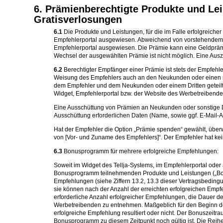
6. Prämienberechtigte Produkte und L
Gratisverlosungen
6.1
Die Produkte und Leistungen, für die im Falle erfolgreich
Empfehlerportal ausgewiesen. Abweichend von vorstehendem Sat
Empfehlerportal ausgewiesen. Die Prämie kann eine Geldprämi
Wechsel der ausgewählten Prämie ist nicht möglich. Eine Au
6.2
Berechtigter Empfänger einer Prämie ist stets der Empfehl
Weisung des Empfehlers auch an den Neukunden oder einen so
dem Empfehler und dem Neukunden oder einem Dritten geteilt 
Widget, Empfehlerportal bzw. der Website des Werbetreibenden
Eine Ausschüttung von Prämien an Neukunden oder sonstige Dr
Ausschüttung erforderlichen Daten (Name, sowie ggf. E-Mail-Adr
Hat der Empfehler die Option „Prämie spenden“ gewählt, üb
von [Vor- und Zuname des Empfehlers]“. Der Empfehler hat ke
6.3
Bonusprogramm für mehrere erfolgreiche Empfehlungen:
Soweit im Widget des Tellja-Systems, im Empfehlerportal oder
Bonusprogramm teilnehmenden Produkte und Leistungen („Bonus
Empfehlungen (siehe Ziffern 13.2, 13.3 dieser Vertragsbeding
sie können nach der Anzahl der erreichten erfolgreichen Emp
erforderliche Anzahl erfolgreicher Empfehlungen, die Dauer 
Werbetreibenden zu entnehmen. Maßgeblich für den Beginn de
erfolgreiche Empfehlung resultiert oder nicht. Der Bonuszeitr
Bonusprogramm zu diesem Zeitpunkt noch gültig ist. Die Rei