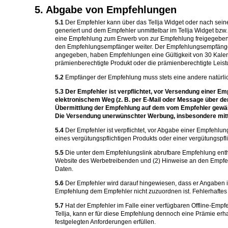
5. Abgabe von Empfehlungen
5.1
Der Empfehler kann über das Tellja Widget oder nach seine
generiert und dem Empfehler unmittelbar im Tellja Widget bzw
eine Empfehlung zum Erwerb von zur Empfehlung freigegeben
den Empfehlungsempfänger weiter. Der Empfehlungsempfänger 
angegeben, haben Empfehlungen eine Gültigkeit von 30 Kalend
prämienberechtigte Produkt oder die prämienberechtigte Leist
5.2
Empfänger der Empfehlung muss stets eine andere natürlich
5.3
Der Empfehler ist verpflichtet, vor Versendung einer 
elektronischem Weg (z. B. per E-Mail oder Message über den 
Übermittlung der Empfehlung auf dem vom Empfehler gewähl
Die Versendung unerwünschter Werbung, insbesondere mitt
5.4
Der Empfehler ist verpflichtet, vor Abgabe einer Empfehlun
eines vergütungspflichtigen Produkts oder einer vergütungspfl
5.5
Die unter dem Empfehlungslink abrufbare Empfehlung enthäl
Website des Werbetreibenden und (2) Hinweise an den Empfehl
Daten.
5.6
Der Empfehler wird darauf hingewiesen, dass er Angaben i
Empfehlung dem Empfehler nicht zuzuordnen ist. Fehlerhaftes 
5.7
Hat der Empfehler im Falle einer verfügbaren Offline-Emp
Tellja, kann er für diese Empfehlung dennoch eine Prämie erha
festgelegten Anforderungen erfüllen.