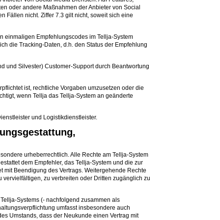
täten oder andere Maßnahmen der Anbieter von Social
len nicht. Ziffer 7.3 gilt nicht, soweit sich eine
lten einmaligen Empfehlungscodes im Tellja-System
reich die Tracking-Daten, d.h. den Status der Empfehlung
bend und Silvester) Customer-Support durch Beantwortung
rpflichtet ist, rechtliche Vorgaben umzusetzen oder die
htigt, wenn Tellja das Tellja-System an geänderte
enstleister und Logistikdienstleister.
zungsgestattung,
besondere urheberrechtlich. Alle Rechte am Tellja-System
 gestattet dem Empfehler, das Tellja-System und die zur
t mit Beendigung des Vertrags. Weitergehende Rechte
vervielfältigen, zu verbreiten oder Dritten zugänglich zu
s Tellja-Systems (- nachfolgend zusammen als
mhaltungsverpflichtung umfasst insbesondere auch
des Umstands, dass der Neukunde einen Vertrag mit