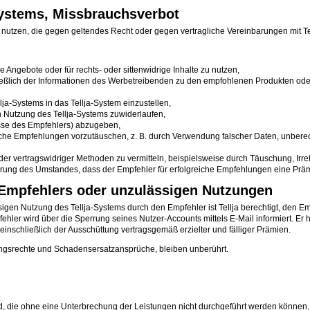
Systems, Missbrauchsverbot
 nutzen, die gegen geltendes Recht oder gegen vertragliche Vereinbarungen mit Tel
Angebote oder für rechts- oder sittenwidrige Inhalte zu nutzen,
chließlich der Informationen des Werbetreibenden zu den empfohlenen Produkten o
lja-Systems in das Tellja-System einzustellen,
 Nutzung des Tellja-Systems zuwiderlaufen,
sse des Empfehlers) abzugeben,
che Empfehlungen vorzutäuschen, z. B. durch Verwendung falscher Daten, unbere
er vertragswidriger Methoden zu vermitteln, beispielsweise durch Täuschung, Ir
rung des Umstandes, dass der Empfehler für erfolgreiche Empfehlungen eine Prämi
s Empfehlers oder unzulässigen Nutzungen
gen Nutzung des Tellja-Systems durch den Empfehler ist Tellja berechtigt, den E
ler wird über die Sperrung seines Nutzer-Accounts mittels E-Mail informiert. Er h
einschließlich der Ausschüttung vertragsgemäß erzielter und fälliger Prämien.
ngsrechte und Schadensersatzansprüche, bleiben unberührt.
, die ohne eine Unterbrechung der Leistungen nicht durchgeführt werden können, 