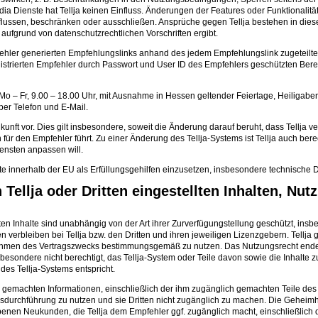
ia Dienste hat Tellja keinen Einfluss. Änderungen der Features oder Funktionali
ssen, beschränken oder ausschließen. Ansprüche gegen Tellja bestehen in diesen Fäl
aufgrund von datenschutzrechtlichen Vorschriften ergibt.
 Empfehler generierten Empfehlungslinks anhand des jedem Empfehlungslink zugetei
en registrierten Empfehler durch Passwort und User ID des Empfehlers geschützten Be
n (Mo – Fr, 9.00 – 18.00 Uhr, mit Ausnahme in Hessen geltender Feiertage, Heiliga
er Telefon und E-Mail.
unft vor. Dies gilt insbesondere, soweit die Änderung darauf beruht, dass Tellja ve
r den Empfehler führt. Zu einer Änderung des Tellja-Systems ist Tellja auch berec
ensten anpassen will.
itte innerhalb der EU als Erfüllungsgehilfen einzusetzen, insbesondere technische Di
Tellja oder Dritten eingestellten Inhalten, Nut
lten Inhalte sind unabhängig von der Art ihrer Zurverfügungstellung geschützt, ins
en verbleiben bei Tellja bzw. den Dritten und ihren jeweiligen Lizenzgebern. Tellja
 Rahmen des Vertragszwecks bestimmungsgemäß zu nutzen. Das Nutzungsrecht ende
sondere nicht berechtigt, das Tellja-System oder Teile davon sowie die Inhalte zu 
es Tellja-Systems entspricht.
ich gemachten Informationen, einschließlich der ihm zugänglich gemachten Teile de
ragsdurchführung zu nutzen und sie Dritten nicht zugänglich zu machen. Die Gehei
nen Neukunden, die Tellja dem Empfehler ggf. zugänglich macht, einschließlich 