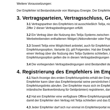
Weitere Voraussetzungen:
Der Empfehler ist Bestandskunde von Maingau Energie. Der Empfehler 
3. Vertragsparteien, Vertragsschluss, 
3.1
Vertragspartner des Empfehlers ist ausschließlich Tellja, 
Ziffer 2 dieser Vertragsbedingungen erfüllt.
3.2
Ein Vertrag über die Nutzung des Tellja-Systems zwischen 
Werbetreibenden enthaltenen Widget (Aktionsfenster oder PopUp
3.3
Soweit Tellja eine Möglichkeit anbietet, auch für Empfehlu
Empfehlungsoption, Variante (i)), gilt Folgendes: Hat der Emp
einen Vertrag über die Nutzung des Tellja-Systems schließen, i
Empfehlungsoption gelten die in diesen Vertragsbedingungen
3.4
Die vorliegenden Vertragsbedingungen sind Bestandteil de
4. Registrierung des Empfehlers im Empf
4.1
Nach Anzeige des ersten Empfehlungslinks erhält der Empfeh
Empfehler kann über das Empfehlerportal seine persönlichen D
Empfehlungslinks abrufen. Der Empfehler muss sich im Empfehl
inländische Bankverbindung für Geldprämien) registrieren, dami
4.2
Hat ein Empfehler eine verfügbare Offline-Empfehlungsoptio
damit der Empfehler den Vertrag mit Tellja schließen und das
4.3
Jeder Empfehler darf sich nur einmal im Empfehlerportal r