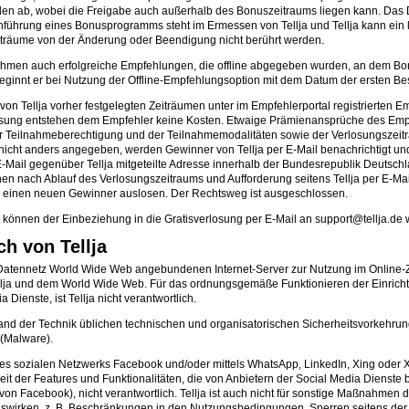
den ab, wobei die Freigabe auch außerhalb des Bonuszeitraums liegen kann. Das
führung eines Bonusprogramms steht im Ermessen von Tellja und Tellja kann ein 
iträume von der Änderung oder Beendigung nicht berührt werden.
nehmen auch erfolgreiche Empfehlungen, die offline abgegeben wurden, an dem Bo
eginnt er bei Nutzung der Offline-Empfehlungsoption mit dem Datum der ersten B
on Tellja vorher festgelegten Zeiträumen unter im Empfehlerportal registrierten
osung entstehen dem Empfehler keine Kosten. Etwaige Prämienansprüche des Empfeh
 der Teilnahmeberechtigung und der Teilnahmemodalitäten sowie der Verlosungszei
t nicht anders angegeben, werden Gewinner von Tellja per E-Mail benachrichtigt
-Mail gegenüber Tellja mitgeteilte Adresse innerhalb der Bundesrepublik Deutsch
en nach Ablauf des Verlosungszeitraums und Aufforderung seitens Tellja per E-Ma
ird einen neuen Gewinner auslosen. Der Rechtsweg ist ausgeschlossen.
, können der Einbeziehung in die Gratisverlosung per E-Mail an support@tellja.de
h von Tellja
he Datennetz World Wide Web angebundenen Internet-Server zur Nutzung im Online-Z
on Tellja und dem World Wide Web. Für das ordnungsgemäße Funktionieren der Einr
Dienste, ist Tellja nicht verantwortlich.
n Stand der Technik üblichen technischen und organisatorischen Sicherheitsvorke
(Malware).
s sozialen Netzwerks Facebook und/oder mittels WhatsApp, LinkedIn, Xing oder X 
rkeit der Features und Funktionalitäten, die von Anbietern der Social Media Dienste
von Facebook), nicht verantwortlich. Tellja ist auch nicht für sonstige Maßnahmen 
 auswirken, z. B. Beschränkungen in den Nutzungsbedingungen, Sperren seitens der 