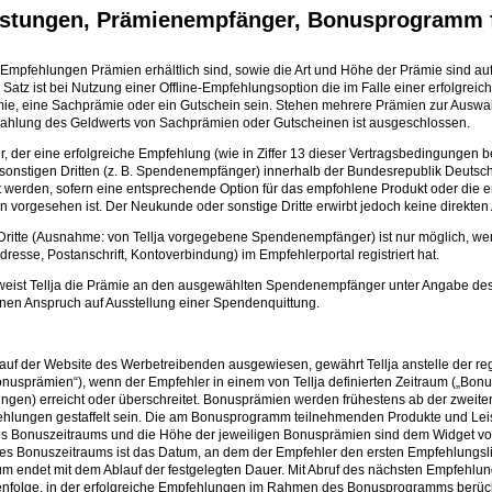
eistungen, Prämienempfänger, Bonusprogramm 
er Empfehlungen Prämien erhältlich sind, sowie die Art und Höhe der Prämie sind 
z ist bei Nutzung einer Offline-Empfehlungsoption die im Falle einer erfolgreic
e, eine Sachprämie oder ein Gutschein sein. Stehen mehrere Prämien zur Auswahl,
szahlung des Geldwerts von Sachprämien oder Gutscheinen ist ausgeschlossen.
er, der eine erfolgreiche Empfehlung (wie in Ziffer 13 dieser Vertragsbedingungen
nstigen Dritten (z. B. Spendenempfänger) innerhalb der Bundesrepublik Deutschl
werden, sofern eine entsprechende Option für das empfohlene Produkt oder die e
 vorgesehen ist. Der Neukunde oder sonstige Dritte erwirbt jedoch keine direkten
itte (Ausnahme: von Tellja vorgegebene Spendenempfänger) ist nur möglich, wen
esse, Postanschrift, Kontoverbindung) im Empfehlerportal registriert hat.
erweist Tellja die Prämie an den ausgewählten Spendenempfänger unter Angabe 
inen Anspruch auf Ausstellung einer Spendenquittung.
 auf der Website des Werbetreibenden ausgewiesen, gewährt Tellja anstelle der r
prämien“), wenn der Empfehler in einem von Tellja definierten Zeitraum („Bonusz
ungen) erreicht oder überschreitet. Bonusprämien werden frühestens ab der zweit
fehlungen gestaffelt sein. Die am Bonusprogramm teilnehmenden Produkte und Lei
des Bonuszeitraums und die Höhe der jeweiligen Bonusprämien sind dem Widget von
s Bonuszeitraums ist das Datum, an dem der Empfehler den ersten Empfehlungsli
aum endet mit dem Ablauf der festgelegten Dauer. Mit Abruf des nächsten Empfehlu
henfolge, in der erfolgreiche Empfehlungen im Rahmen des Bonusprogramms berück