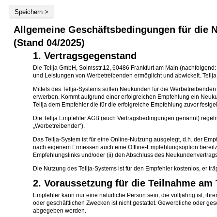
Speichern >
Allgemeine Geschäftsbedingungen für die N
(Stand 04/2025)
1. Vertragsgegenstand
Die Tellja GmbH, Solmsstr.12, 60486 Frankfurt am Main (nachfolgend: „
und Leistungen von Werbetreibenden ermöglicht und abwickelt. Tellja s
Mittels des Tellja-Systems sollen Neukunden für die Werbetreibend
erwerben. Kommt aufgrund einer erfolgreichen Empfehlung ein Neukun
Tellja dem Empfehler die für die erfolgreiche Empfehlung zuvor festg
Die Tellja Empfehler AGB (auch Vertragsbedingungen genannt) regeln
„Werbetreibender“).
Das Tellja-System ist für eine Online-Nutzung ausgelegt, d.h. der Em
nach eigenem Ermessen auch eine Offline-Empfehlungsoption bereitz
Empfehlungslinks und/oder (ii) den Abschluss des Neukundenvertra
Die Nutzung des Tellja-Systems ist für den Empfehler kostenlos, er trä
2. Voraussetzung für die Teilnahme am 
Empfehler kann nur eine natürliche Person sein, die volljährig ist, 
oder geschäftlichen Zwecken ist nicht gestattet. Gewerbliche oder
abgegeben werden.