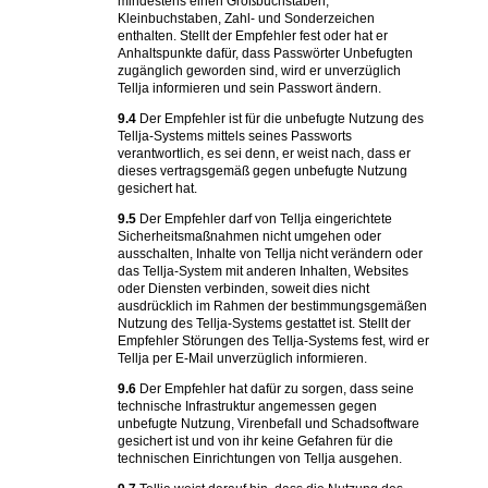
mindestens einen Großbuchstaben,
Kleinbuchstaben, Zahl- und Sonderzeichen
enthalten. Stellt der Empfehler fest oder hat er
Anhaltspunkte dafür, dass Passwörter Unbefugten
zugänglich geworden sind, wird er unverzüglich
Tellja informieren und sein Passwort ändern.
9.4
Der Empfehler ist für die unbefugte Nutzung des
Tellja-Systems mittels seines Passworts
verantwortlich, es sei denn, er weist nach, dass er
dieses vertragsgemäß gegen unbefugte Nutzung
gesichert hat.
9.5
Der Empfehler darf von Tellja eingerichtete
Sicherheitsmaßnahmen nicht umgehen oder
ausschalten, Inhalte von Tellja nicht verändern oder
das Tellja-System mit anderen Inhalten, Websites
oder Diensten verbinden, soweit dies nicht
ausdrücklich im Rahmen der bestimmungsgemäßen
Nutzung des Tellja-Systems gestattet ist. Stellt der
Empfehler Störungen des Tellja-Systems fest, wird er
Tellja per E-Mail unverzüglich informieren.
9.6
Der Empfehler hat dafür zu sorgen, dass seine
technische Infrastruktur angemessen gegen
unbefugte Nutzung, Virenbefall und Schadsoftware
gesichert ist und von ihr keine Gefahren für die
technischen Einrichtungen von Tellja ausgehen.