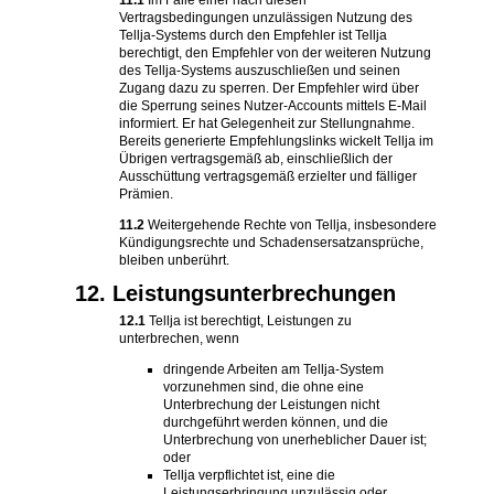
11.1
Im Falle einer nach diesen
Vertragsbedingungen unzulässigen Nutzung des
Tellja-Systems durch den Empfehler ist Tellja
berechtigt, den Empfehler von der weiteren Nutzung
des Tellja-Systems auszuschließen und seinen
Zugang dazu zu sperren. Der Empfehler wird über
die Sperrung seines Nutzer-Accounts mittels E-Mail
informiert. Er hat Gelegenheit zur Stellungnahme.
Bereits generierte Empfehlungslinks wickelt Tellja im
Übrigen vertragsgemäß ab, einschließlich der
Ausschüttung vertragsgemäß erzielter und fälliger
Prämien.
11.2
Weitergehende Rechte von Tellja, insbesondere
Kündigungsrechte und Schadensersatzansprüche,
bleiben unberührt.
12. Leistungsunterbrechungen
12.1
Tellja ist berechtigt, Leistungen zu
unterbrechen, wenn
dringende Arbeiten am Tellja-System
vorzunehmen sind, die ohne eine
Unterbrechung der Leistungen nicht
durchgeführt werden können, und die
Unterbrechung von unerheblicher Dauer ist;
oder
Tellja verpflichtet ist, eine die
Leistungserbringung unzulässig oder