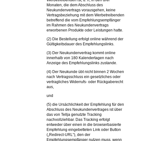
Werbetreibenden ist, d. h, in den drei
Monaten, die dem Abschluss des
Neukundenvertrags vorausgehen, keine
Vertragsbeziehung mit dem Werbetreibenden
betreffend die vom Empfehlungsempfänger
im Rahmen des Neukundenvertrags
erworbenen Produkte oder Leistungen hatte.
(2) Die Bestellung erfolgt online während der
Gültigkeitsdauer des Empfehlungslinks.
(3) Der Neukundenvertrag kommt online
innerhalb von 180 Kalendertagen nach
Anzeige des Empfehlungslinks zustande.
(4) Der Neukunde übt nicht binnen 2 Wochen
nach Vertragsschluss ein gesetzliches oder
vertragliches Widerrufs- oder Rückgaberecht
aus,
und
(5) die Ursächlichkeit der Empfehlung für den
Abschluss des Neukundenvertrages ist über
das von Tellja genutzte Tracking
nachvollziehbar. Das Tracking erfolgt
entweder über einen in die browserbasierte
Empfehlung eingebetteten Link oder Button
(„Redirect-URL“), den der
Empfehlungsempfänger nutzen muss, wenn