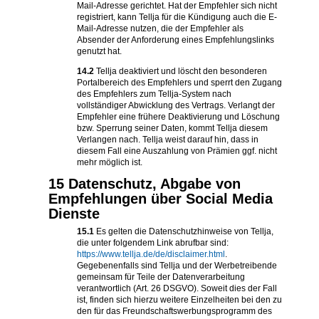
Mail-Adresse gerichtet. Hat der Empfehler sich nicht
registriert, kann Tellja für die Kündigung auch die E-
Mail-Adresse nutzen, die der Empfehler als
Absender der Anforderung eines Empfehlungslinks
genutzt hat.
14.2
Tellja deaktiviert und löscht den besonderen
Portalbereich des Empfehlers und sperrt den Zugang
des Empfehlers zum Tellja-System nach
vollständiger Abwicklung des Vertrags. Verlangt der
Empfehler eine frühere Deaktivierung und Löschung
bzw. Sperrung seiner Daten, kommt Tellja diesem
Verlangen nach. Tellja weist darauf hin, dass in
diesem Fall eine Auszahlung von Prämien ggf. nicht
mehr möglich ist.
15 Datenschutz, Abgabe von
Empfehlungen über Social Media
Dienste
15.1
Es gelten die Datenschutzhinweise von Tellja,
die unter folgendem Link abrufbar sind:
https://www.tellja.de/de/disclaimer.html
.
Gegebenenfalls sind Tellja und der Werbetreibende
gemeinsam für Teile der Datenverarbeitung
verantwortlich (Art. 26 DSGVO). Soweit dies der Fall
ist, finden sich hierzu weitere Einzelheiten bei den zu
den für das Freundschaftswerbungsprogramm des