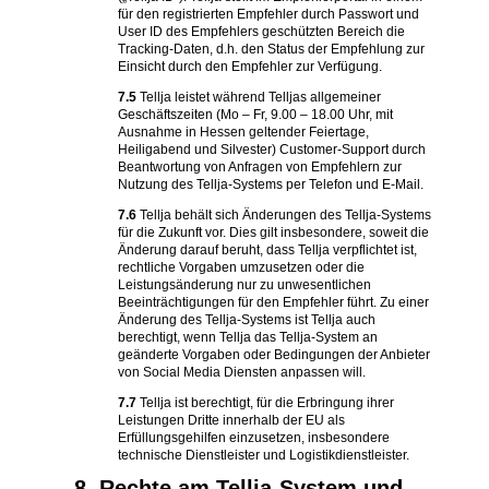
für den registrierten Empfehler durch Passwort und
User ID des Empfehlers geschützten Bereich die
Tracking-Daten, d.h. den Status der Empfehlung zur
Einsicht durch den Empfehler zur Verfügung.
7.5
Tellja leistet während Telljas allgemeiner
Geschäftszeiten (Mo – Fr, 9.00 – 18.00 Uhr, mit
Ausnahme in Hessen geltender Feiertage,
Heiligabend und Silvester) Customer-Support durch
Beantwortung von Anfragen von Empfehlern zur
Nutzung des Tellja-Systems per Telefon und E-Mail.
7.6
Tellja behält sich Änderungen des Tellja-Systems
für die Zukunft vor. Dies gilt insbesondere, soweit die
Änderung darauf beruht, dass Tellja verpflichtet ist,
rechtliche Vorgaben umzusetzen oder die
Leistungsänderung nur zu unwesentlichen
Beeinträchtigungen für den Empfehler führt. Zu einer
Änderung des Tellja-Systems ist Tellja auch
berechtigt, wenn Tellja das Tellja-System an
geänderte Vorgaben oder Bedingungen der Anbieter
von Social Media Diensten anpassen will.
7.7
Tellja ist berechtigt, für die Erbringung ihrer
Leistungen Dritte innerhalb der EU als
Erfüllungsgehilfen einzusetzen, insbesondere
technische Dienstleister und Logistikdienstleister.
8. Rechte am Tellja-System und