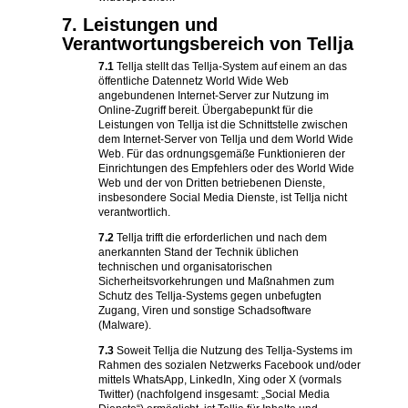
7. Leistungen und
Verantwortungsbereich von Tellja
7.1
Tellja stellt das Tellja-System auf einem an das
öffentliche Datennetz World Wide Web
angebundenen Internet-Server zur Nutzung im
Online-Zugriff bereit. Übergabepunkt für die
Leistungen von Tellja ist die Schnittstelle zwischen
dem Internet-Server von Tellja und dem World Wide
Web. Für das ordnungsgemäße Funktionieren der
Einrichtungen des Empfehlers oder des World Wide
Web und der von Dritten betriebenen Dienste,
insbesondere Social Media Dienste, ist Tellja nicht
verantwortlich.
7.2
Tellja trifft die erforderlichen und nach dem
anerkannten Stand der Technik üblichen
technischen und organisatorischen
Sicherheitsvorkehrungen und Maßnahmen zum
Schutz des Tellja-Systems gegen unbefugten
Zugang, Viren und sonstige Schadsoftware
(Malware).
7.3
Soweit Tellja die Nutzung des Tellja-Systems im
Rahmen des sozialen Netzwerks Facebook und/oder
mittels WhatsApp, LinkedIn, Xing oder X (vormals
Twitter) (nachfolgend insgesamt: „Social Media