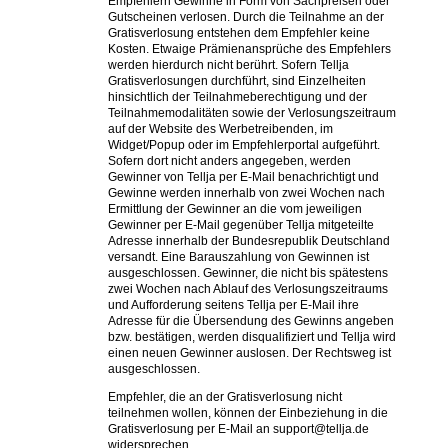
Empfehlern Gewinne in Form von Sachpreisen oder
Gutscheinen verlosen. Durch die Teilnahme an der
Gratisverlosung entstehen dem Empfehler keine
Kosten. Etwaige Prämienansprüche des Empfehlers
werden hierdurch nicht berührt. Sofern Tellja
Gratisverlosungen durchführt, sind Einzelheiten
hinsichtlich der Teilnahmeberechtigung und der
Teilnahmemodalitäten sowie der Verlosungszeitraum
auf der Website des Werbetreibenden, im
Widget/Popup oder im Empfehlerportal aufgeführt.
Sofern dort nicht anders angegeben, werden
Gewinner von Tellja per E-Mail benachrichtigt und
Gewinne werden innerhalb von zwei Wochen nach
Ermittlung der Gewinner an die vom jeweiligen
Gewinner per E-Mail gegenüber Tellja mitgeteilte
Adresse innerhalb der Bundesrepublik Deutschland
versandt. Eine Barauszahlung von Gewinnen ist
ausgeschlossen. Gewinner, die nicht bis spätestens
zwei Wochen nach Ablauf des Verlosungszeitraums
und Aufforderung seitens Tellja per E-Mail ihre
Adresse für die Übersendung des Gewinns angeben
bzw. bestätigen, werden disqualifiziert und Tellja wird
einen neuen Gewinner auslosen. Der Rechtsweg ist
ausgeschlossen.
Empfehler, die an der Gratisverlosung nicht
teilnehmen wollen, können der Einbeziehung in die
Gratisverlosung per E-Mail an support@tellja.de
widersprechen.