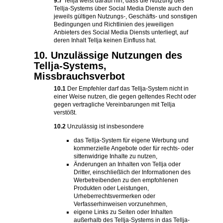
9.7
Tellja weist darauf hin, dass die Nutzung des
Tellja-Systems über Social Media Dienste auch den
jeweils gültigen Nutzungs-, Geschäfts- und sonstigen
Bedingungen und Richtlinien des jeweiligen
Anbieters des Social Media Diensts unterliegt, auf
deren Inhalt Tellja keinen Einfluss hat.
10. Unzulässige Nutzungen des
Tellja-Systems,
Missbrauchsverbot
10.1
Der Empfehler darf das Tellja-System nicht in
einer Weise nutzen, die gegen geltendes Recht oder
gegen vertragliche Vereinbarungen mit Tellja
verstößt.
10.2
Unzulässig ist insbesondere
das Tellja-System für eigene Werbung und
kommerzielle Angebote oder für rechts- oder
sittenwidrige Inhalte zu nutzen,
Änderungen an Inhalten von Tellja oder
Dritter, einschließlich der Informationen des
Werbetreibenden zu den empfohlenen
Produkten oder Leistungen,
Urheberrechtsvermerken oder
Verfasserhinweisen vorzunehmen,
eigene Links zu Seiten oder Inhalten
außerhalb des Tellja-Systems in das Tellja-