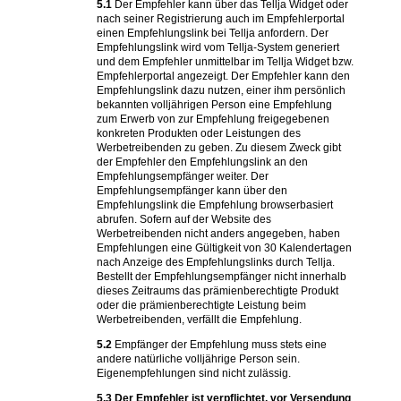
5.1
Der Empfehler kann über das Tellja Widget oder
nach seiner Registrierung auch im Empfehlerportal
einen Empfehlungslink bei Tellja anfordern. Der
Empfehlungslink wird vom Tellja-System generiert
und dem Empfehler unmittelbar im Tellja Widget bzw.
Empfehlerportal angezeigt. Der Empfehler kann den
Empfehlungslink dazu nutzen, einer ihm persönlich
bekannten volljährigen Person eine Empfehlung
zum Erwerb von zur Empfehlung freigegebenen
konkreten Produkten oder Leistungen des
Werbetreibenden zu geben. Zu diesem Zweck gibt
der Empfehler den Empfehlungslink an den
Empfehlungsempfänger weiter. Der
Empfehlungsempfänger kann über den
Empfehlungslink die Empfehlung browserbasiert
abrufen. Sofern auf der Website des
Werbetreibenden nicht anders angegeben, haben
Empfehlungen eine Gültigkeit von 30 Kalendertagen
nach Anzeige des Empfehlungslinks durch Tellja.
Bestellt der Empfehlungsempfänger nicht innerhalb
dieses Zeitraums das prämienberechtigte Produkt
oder die prämienberechtigte Leistung beim
Werbetreibenden, verfällt die Empfehlung.
5.2
Empfänger der Empfehlung muss stets eine
andere natürliche volljährige Person sein.
Eigenempfehlungen sind nicht zulässig.
5.3
Der Empfehler ist verpflichtet, vor Versendung