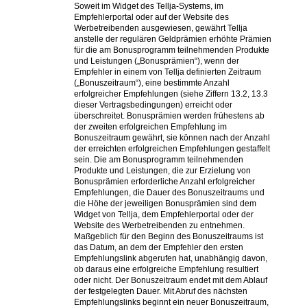
Soweit im Widget des Tellja-Systems, im
Empfehlerportal oder auf der Website des
Werbetreibenden ausgewiesen, gewährt Tellja
anstelle der regulären Geldprämien erhöhte Prämien
für die am Bonusprogramm teilnehmenden Produkte
und Leistungen („Bonusprämien“), wenn der
Empfehler in einem von Tellja definierten Zeitraum
(„Bonuszeitraum“), eine bestimmte Anzahl
erfolgreicher Empfehlungen (siehe Ziffern 13.2, 13.3
dieser Vertragsbedingungen) erreicht oder
überschreitet. Bonusprämien werden frühestens ab
der zweiten erfolgreichen Empfehlung im
Bonuszeitraum gewährt, sie können nach der Anzahl
der erreichten erfolgreichen Empfehlungen gestaffelt
sein. Die am Bonusprogramm teilnehmenden
Produkte und Leistungen, die zur Erzielung von
Bonusprämien erforderliche Anzahl erfolgreicher
Empfehlungen, die Dauer des Bonuszeitraums und
die Höhe der jeweiligen Bonusprämien sind dem
Widget von Tellja, dem Empfehlerportal oder der
Website des Werbetreibenden zu entnehmen.
Maßgeblich für den Beginn des Bonuszeitraums ist
das Datum, an dem der Empfehler den ersten
Empfehlungslink abgerufen hat, unabhängig davon,
ob daraus eine erfolgreiche Empfehlung resultiert
oder nicht. Der Bonuszeitraum endet mit dem Ablauf
der festgelegten Dauer. Mit Abruf des nächsten
Empfehlungslinks beginnt ein neuer Bonuszeitraum,