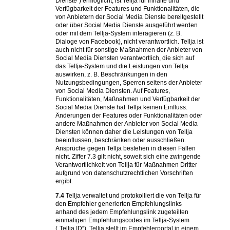
Dienste“) ermöglicht, ist Tellja für Inhalte und
Verfügbarkeit der Features und Funktionalitäten, die
von Anbietern der Social Media Dienste bereitgestellt
oder über Social Media Dienste ausgeführt werden
oder mit dem Tellja-System interagieren (z. B.
Dialoge von Facebook), nicht verantwortlich. Tellja ist
auch nicht für sonstige Maßnahmen der Anbieter von
Social Media Diensten verantwortlich, die sich auf
das Tellja-System und die Leistungen von Tellja
auswirken, z. B. Beschränkungen in den
Nutzungsbedingungen, Sperren seitens der Anbieter
von Social Media Diensten. Auf Features,
Funktionalitäten, Maßnahmen und Verfügbarkeit der
Social Media Dienste hat Tellja keinen Einfluss.
Änderungen der Features oder Funktionalitäten oder
andere Maßnahmen der Anbieter von Social Media
Diensten können daher die Leistungen von Tellja
beeinflussen, beschränken oder ausschließen.
Ansprüche gegen Tellja bestehen in diesen Fällen
nicht. Ziffer 7.3 gilt nicht, soweit sich eine zwingende
Verantwortlichkeit von Tellja für Maßnahmen Dritter
aufgrund von datenschutzrechtlichen Vorschriften
ergibt.
7.4
Tellja verwaltet und protokolliert die von Tellja für
den Empfehler generierten Empfehlungslinks
anhand des jedem Empfehlungslink zugeteilten
einmaligen Empfehlungscodes im Tellja-System
(„Tellja ID“). Tellja stellt im Empfehlerportal in einem