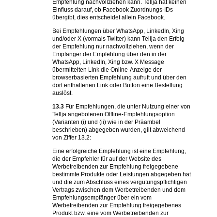
Empfehlung nachvollziehen kann. Tellja hat keinen
Einfluss darauf, ob Facebook Zuordnungs-IDs
übergibt, dies entscheidet allein Facebook.
Bei Empfehlungen über WhatsApp, LinkedIn, Xing
und/oder X (vormals Twitter) kann Tellja den Erfolg
der Empfehlung nur nachvollziehen, wenn der
Empfänger der Empfehlung über den in der
WhatsApp, LinkedIn, Xing bzw. X Message
übermittelten Link die Online-Anzeige der
browserbasierten Empfehlung aufruft und über den
dort enthaltenen Link oder Button eine Bestellung
auslöst.
13.3
Für Empfehlungen, die unter Nutzung einer von
Tellja angebotenen Offline-Empfehlungsoption
(Varianten (i) und (ii) wie in der Präambel
beschrieben) abgegeben wurden, gilt abweichend
von Ziffer 13.2:
Eine erfolgreiche Empfehlung ist eine Empfehlung,
die der Empfehler für auf der Website des
Werbetreibenden zur Empfehlung freigegebene
bestimmte Produkte oder Leistungen abgegeben hat
und die zum Abschluss eines vergütungspflichtigen
Vertrags zwischen dem Werbetreibenden und dem
Empfehlungsempfänger über ein vom
Werbetreibenden zur Empfehlung freigegebenes
Produkt bzw. eine vom Werbetreibenden zur