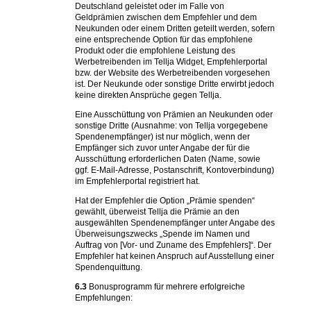
Deutschland geleistet oder im Falle von
Geldprämien zwischen dem Empfehler und dem
Neukunden oder einem Dritten geteilt werden, sofern
eine entsprechende Option für das empfohlene
Produkt oder die empfohlene Leistung des
Werbetreibenden im Tellja Widget, Empfehlerportal
bzw. der Website des Werbetreibenden vorgesehen
ist. Der Neukunde oder sonstige Dritte erwirbt jedoch
keine direkten Ansprüche gegen Tellja.
Eine Ausschüttung von Prämien an Neukunden oder
sonstige Dritte (Ausnahme: von Tellja vorgegebene
Spendenempfänger) ist nur möglich, wenn der
Empfänger sich zuvor unter Angabe der für die
Ausschüttung erforderlichen Daten (Name, sowie
ggf. E-Mail-Adresse, Postanschrift, Kontoverbindung)
im Empfehlerportal registriert hat.
Hat der Empfehler die Option „Prämie spenden“
gewählt, überweist Tellja die Prämie an den
ausgewählten Spendenempfänger unter Angabe des
Überweisungszwecks „Spende im Namen und
Auftrag von [Vor- und Zuname des Empfehlers]“. Der
Empfehler hat keinen Anspruch auf Ausstellung einer
Spendenquittung.
6.3
Bonusprogramm für mehrere erfolgreiche
Empfehlungen: