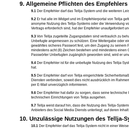
9. Allgemeine Pflichten des Empfehlers
9.1
Der Empfehler darf das Tellja-System und die weiteren Le
9.2
Er hat alle im Widget und im Empfehlerportal von Tellja 
anonyme Nutzung des Tellja-Systems oder die Verwendung von
Vertrags erforderlich sind, hat der Empfehler unaufgefordert u
9.3
Von Tellja zugeteilte Zugangsdaten sind vertraulich zu b
Unbefugte angemessen zu schützen. Eine Weitergabe oder ein Zu
gewähltes sicheres Passwort fest, um den Zugang zu seinem 
mindestens acht (8) Zeichen bestehen und mindestens einen Gr
Passwörter Unbefugten zugänglich geworden sind, wird er unve
9.4
Der Empfehler ist für die unbefugte Nutzung des Tellja-Sy
hat.
9.5
Der Empfehler darf von Tellja eingerichtete Sicherheitsma
Diensten verbinden, soweit dies nicht ausdrücklich im Rahmen 
per E-Mail unverzüglich informieren.
9.6
Der Empfehler hat dafür zu sorgen, dass seine technische 
technischen Einrichtungen von Tellja ausgehen.
9.7
Tellja weist darauf hin, dass die Nutzung des Tellja-Syste
Anbieters des Social Media Diensts unterliegt, auf deren Inhalt 
10. Unzulässige Nutzungen des Tellja-
10.1
Der Empfehler darf das Tellja-System nicht in einer Weise