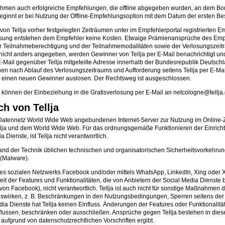
nehmen auch erfolgreiche Empfehlungen, die offline abgegeben wurden, an dem Bo
eginnt er bei Nutzung der Offline-Empfehlungsoption mit dem Datum der ersten B
on Tellja vorher festgelegten Zeiträumen unter im Empfehlerportal registrierten
osung entstehen dem Empfehler keine Kosten. Etwaige Prämienansprüche des Empfeh
 der Teilnahmeberechtigung und der Teilnahmemodalitäten sowie der Verlosungszei
t nicht anders angegeben, werden Gewinner von Tellja per E-Mail benachrichtigt
-Mail gegenüber Tellja mitgeteilte Adresse innerhalb der Bundesrepublik Deutsch
en nach Ablauf des Verlosungszeitraums und Aufforderung seitens Tellja per E-Ma
ird einen neuen Gewinner auslosen. Der Rechtsweg ist ausgeschlossen.
n, können der Einbeziehung in die Gratisverlosung per E-Mail an netcologne@tellja
h von Tellja
he Datennetz World Wide Web angebundenen Internet-Server zur Nutzung im Online-Z
on Tellja und dem World Wide Web. Für das ordnungsgemäße Funktionieren der Einr
Dienste, ist Tellja nicht verantwortlich.
n Stand der Technik üblichen technischen und organisatorischen Sicherheitsvorke
(Malware).
s sozialen Netzwerks Facebook und/oder mittels WhatsApp, LinkedIn, Xing oder X 
rkeit der Features und Funktionalitäten, die von Anbietern der Social Media Dienste
von Facebook), nicht verantwortlich. Tellja ist auch nicht für sonstige Maßnahmen 
 auswirken, z. B. Beschränkungen in den Nutzungsbedingungen, Sperren seitens der 
ia Dienste hat Tellja keinen Einfluss. Änderungen der Features oder Funktionali
ssen, beschränken oder ausschließen. Ansprüche gegen Tellja bestehen in diesen Fäl
aufgrund von datenschutzrechtlichen Vorschriften ergibt.