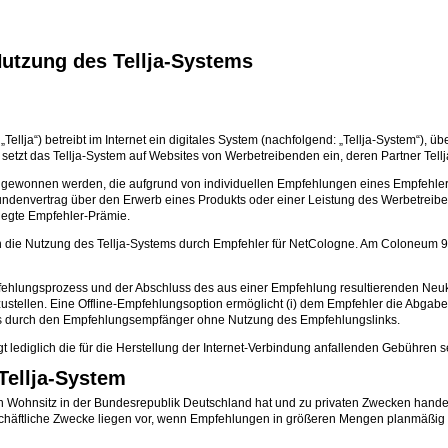
utzung des Tellja-Systems
Tellja“) betreibt im Internet ein digitales System (nachfolgend: „Tellja-System“), 
etzt das Tellja-System auf Websites von Werbetreibenden ein, deren Partner Tellja
en gewonnen werden, die aufgrund von individuellen Empfehlungen eines Empfehle
denvertrag über den Erwerb eines Produkts oder einer Leistung des Werbetreibe
elegte Empfehler-Prämie.
n die Nutzung des Tellja-Systems durch Empfehler für NetCologne. Am Coloneum 9
pfehlungsprozess und der Abschluss des aus einer Empfehlung resultierenden Neukun
ustellen. Eine Offline-Empfehlungsoption ermöglicht (i) dem Empfehler die Abga
gs durch den Empfehlungsempfänger ohne Nutzung des Empfehlungslinks.
gt lediglich die für die Herstellung der Internet-Verbindung anfallenden Gebühren 
Tellja-System
ihren Wohnsitz in der Bundesrepublik Deutschland hat und zu privaten Zwecken hand
 geschäftliche Zwecke liegen vor, wenn Empfehlungen in größeren Mengen planmäß