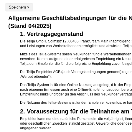
Speichern >
Allgemeine Geschäftsbedingungen für die N
(Stand 04/2025)
1. Vertragsgegenstand
Die Tellja GmbH, Solmsstr.12, 60486 Frankfurt am Main (nachfolgend: „
und Leistungen von Werbetreibenden ermöglicht und abwickelt. Tellja s
Mittels des Tellja-Systems sollen Neukunden für die Werbetreibend
erwerben. Kommt aufgrund einer erfolgreichen Empfehlung ein Neukun
Tellja dem Empfehler die für die erfolgreiche Empfehlung zuvor festg
Die Tellja Empfehler AGB (auch Vertragsbedingungen genannt) regel
„Werbetreibender“).
Das Tellja-System ist für eine Online-Nutzung ausgelegt, d.h. der Em
nach eigenem Ermessen auch eine Offline-Empfehlungsoption bereitz
Empfehlungslinks und/oder (ii) den Abschluss des Neukundenvertra
Die Nutzung des Tellja-Systems ist für den Empfehler kostenlos, er trä
2. Voraussetzung für die Teilnahme am 
Empfehler kann nur eine natürliche Person sein, die volljährig ist, 
oder geschäftlichen Zwecken ist nicht gestattet. Gewerbliche oder
abgegeben werden.