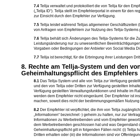
7.4
Tellja verwaltet und protokolliert die von Tellja für den
(„Tellja ID“). Tellja stellt im Empfehlerportal in einem für d
zur Einsicht durch den Empfehler zur Verfügung.
7.5
Tellja leistet während Telljas allgemeiner Geschäftszeite
von Anfragen von Empfehlern zur Nutzung des Tellja-Systems p
7.6
Tellja behält sich Änderungen des Tellja-Systems für die Zuk
Leistungsänderung nur zu unwesentlichen Beeinträchtigungen fü
Vorgaben oder Bedingungen der Anbieter von Social Media Di
7.7
Tellja ist berechtigt, für die Erbringung ihrer Leistungen Dr
8. Rechte am Tellja-System und den von 
Geheimhaltungspflicht des Empfehlers
8.1
Das Tellja-System und alle von Tellja zur Verfügung gestel
und den von Tellja oder Dritten zur Verfügung gestellten Inhalt
Verfügung gestellten Verwaltungsfunktionen und Inhalte im
werden dem Empfehler nicht eingeräumt. Der Empfehler ist insbe
machen, soweit dies nicht der bestimmungsgemäßen Nutzung d
8.2
Der Empfehler ist verpflichtet, die ihm von Tellja zugängl
„Informationen“ bezeichnet -) geheim zu halten, nur zur Vert
Informationen zu Werbetreibenden und vom Empfehler geworbe
dem Werbetreibenden geschlossen hat und was Gegenstand diese
Geheimhaltungspflicht gilt in folgenden Fällen nicht: (i) Tellja
Dritten erhalten oder (iii) die Informationen sind vor Offenleg