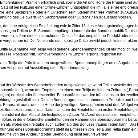
er Empfehlungen Prämien erhältlich sind, sowie die Art und Höhe der Prämie sind 
z ist bei Nutzung einer Offline-Empfehlungsoption die im Falle einer erfolgreic
e, eine Sachprämie oder ein Gutschein sein. Stehen mehrere Prämien zur Auswahl,
szahlung des Geldwerts von Sachprämien oder Gutscheinen ist ausgeschlossen.
er, der eine erfolgreiche Empfehlung (wie in Ziffer 13 dieser Vertragsbedingungen
nstigen Dritten (z. B. Spendenempfänger) innerhalb der Bundesrepublik Deutschl
werden, sofern eine entsprechende Option für das empfohlene Produkt oder die e
 vorgesehen ist. Der Neukunde oder sonstige Dritte erwirbt jedoch keine direkten
itte (Ausnahme: von Tellja vorgegebene Spendenempfänger) ist nur möglich, wen
esse, Postanschrift, Kontoverbindung) im Empfehlerportal registriert hat.
erweist Tellja die Prämie an den ausgewählten Spendenempfänger unter Angabe 
inen Anspruch auf Ausstellung einer Spendenquittung.
 auf der Website des Werbetreibenden ausgewiesen, gewährt Tellja anstelle der r
prämien“), wenn der Empfehler in einem von Tellja definierten Zeitraum („Bonusz
ungen) erreicht oder überschreitet. Bonusprämien werden frühestens ab der zweit
fehlungen gestaffelt sein. Die am Bonusprogramm teilnehmenden Produkte und Lei
des Bonuszeitraums und die Höhe der jeweiligen Bonusprämien sind dem Widget von
s Bonuszeitraums ist das Datum, an dem der Empfehler den ersten Empfehlungsli
aum endet mit dem Ablauf der festgelegten Dauer. Mit Abruf des nächsten Empfehlu
henfolge, in der erfolgreiche Empfehlungen im Rahmen des Bonusprogramms berück
den ab, wobei die Freigabe auch außerhalb des Bonuszeitraums liegen kann. Das
führung eines Bonusprogramms steht im Ermessen von Tellja und Tellja kann ein 
iträume von der Änderung oder Beendigung nicht berührt werden.