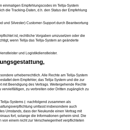
lten einmaligen Empfehlungscodes im Tellja-System
reich die Tracking-Daten, d.h. den Status der Empfehlung
bend und Silvester) Customer-Support durch Beantwortung
rpflichtet ist, rechtliche Vorgaben umzusetzen oder die
htigt, wenn Tellja das Tellja-System an geänderte
enstleister und Logistikdienstleister.
zungsgestattung,
besondere urheberrechtlich. Alle Rechte am Tellja-System
 gestattet dem Empfehler, das Tellja-System und die zur
t mit Beendigung des Vertrags. Weitergehende Rechte
vervielfältigen, zu verbreiten oder Dritten zugänglich zu
s Tellja-Systems (- nachfolgend zusammen als
mhaltungsverpflichtung umfasst insbesondere auch
des Umstands, dass der Neukunde einen Vertrag mit
naus fort, solange die Informationen geheim sind. Die
nen von einem nicht zur Verschwiegenheit verpflichteten