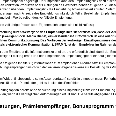
. Empfehlerportal angezeigt. Der Empfehler kann den Empfehlungslink dazu nutzen
en konkreten Produkten oder Leistungen des Werbetreibenden zu geben. Zu dies
kann über den Empfehlungslink die Empfehlung browserbasiert abrufen. Sofern 
ertagen nach Anzeige des Empfehlungslinks durch Tellja. Bestellt der Empfehlun
ung beim Werbetreibenden, verfällt die Empfehlung.
e volljährige Person sein. Eigenempfehlungen sind nicht zulässig.
Empfehlung durch Weitergabe des Empfehlungslinks sicherzustellen, dass der A
jeweiligen Social Media Dienst) einverstanden ist. Erforderlich ist eine ausdrü
ten Kommunikationsweg. Das Vorliegen der vorherigen Einwilligung muss der 
els elektronischer Kommunikation („SPAM“), ist dem Empfehler im Rahmen des
g dem Empfänger die Informationen zu erteilen, die erforderlich sind, damit der E
ichtigen Leistung erhält und den Empfehler als Empfehlungsgeber eindeutig identif
t folgende Inhalte: (1) Informationen zum empfohlenen Produkt bzw. zur empfohlen
ungsempfänger hinsichtlich der weiteren Vorgehensweise zur Bestellung des Pro
m Widget (insbesondere seine Absenderdaten) sorgfältig eingeben muss. Fehlerh
Ausfüllen der Datenfelder geht zu Lasten des Empfehlers.
fehlungsoption bereits ohne Verwendung eines Empfehlungslinks eine Empfehlung 
lten, wenn die vertraglichen Anforderungen erfüllt sind. Die bereits abgegebene E
eistungen, Prämienempfänger, Bonusprogramm 