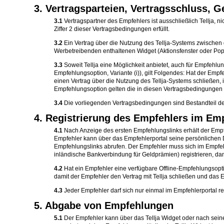
3. Vertragsparteien, Vertragsschluss, 
3.1
Vertragspartner des Empfehlers ist ausschließlich Tellja, 
Ziffer 2 dieser Vertragsbedingungen erfüllt.
3.2
Ein Vertrag über die Nutzung des Tellja-Systems zwischen 
Werbetreibenden enthaltenen Widget (Aktionsfenster oder PopUp
3.3
Soweit Tellja eine Möglichkeit anbietet, auch für Empfehlu
Empfehlungsoption, Variante (i)), gilt Folgendes: Hat der Emp
einen Vertrag über die Nutzung des Tellja-Systems schließen, i
Empfehlungsoption gelten die in diesen Vertragsbedingungen
3.4
Die vorliegenden Vertragsbedingungen sind Bestandteil de
4. Registrierung des Empfehlers im Empf
4.1
Nach Anzeige des ersten Empfehlungslinks erhält der Empfeh
Empfehler kann über das Empfehlerportal seine persönlichen D
Empfehlungslinks abrufen. Der Empfehler muss sich im Empfehl
inländische Bankverbindung für Geldprämien) registrieren, dami
4.2
Hat ein Empfehler eine verfügbare Offline-Empfehlungsoptio
damit der Empfehler den Vertrag mit Tellja schließen und das
4.3
Jeder Empfehler darf sich nur einmal im Empfehlerportal r
5. Abgabe von Empfehlungen
5.1
Der Empfehler kann über das Tellja Widget oder nach seine