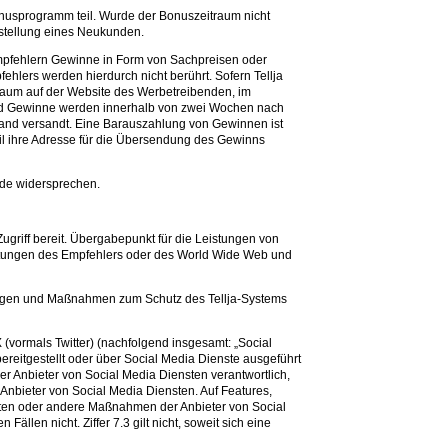
nusprogramm teil. Wurde der Bonuszeitraum nicht
estellung eines Neukunden.
 Empfehlern Gewinne in Form von Sachpreisen oder
lers werden hierdurch nicht berührt. Sofern Tellja
traum auf der Website des Werbetreibenden, im
 und Gewinne werden innerhalb von zwei Wochen nach
land versandt. Eine Barauszahlung von Gewinnen ist
il ihre Adresse für die Übersendung des Gewinns
.de widersprechen.
ugriff bereit. Übergabepunkt für die Leistungen von
ichtungen des Empfehlers oder des World Wide Web und
hrungen und Maßnahmen zum Schutz des Tellja-Systems
(vormals Twitter) (nachfolgend insgesamt: „Social
 bereitgestellt oder über Social Media Dienste ausgeführt
der Anbieter von Social Media Diensten verantwortlich,
Anbieter von Social Media Diensten. Auf Features,
täten oder andere Maßnahmen der Anbieter von Social
len nicht. Ziffer 7.3 gilt nicht, soweit sich eine