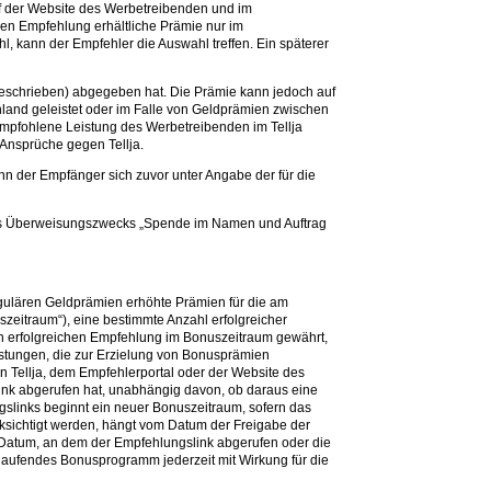
auf der Website des Werbetreibenden und im
hen Empfehlung erhältliche Prämie nur im
 kann der Empfehler die Auswahl treffen. Ein späterer
 beschrieben) abgegeben hat. Die Prämie kann jedoch auf
and geleistet oder im Falle von Geldprämien zwischen
mpfohlene Leistung des Werbetreibenden im Tellja
 Ansprüche gegen Tellja.
n der Empfänger sich zuvor unter Angabe der für die
des Überweisungszwecks „Spende im Namen und Auftrag
egulären Geldprämien erhöhte Prämien für die am
eitraum“), eine bestimmte Anzahl erfolgreicher
en erfolgreichen Empfehlung im Bonuszeitraum gewährt,
stungen, die zur Erzielung von Bonusprämien
 Tellja, dem Empfehlerportal oder der Website des
nk abgerufen hat, unabhängig davon, ob daraus eine
ngslinks beginnt ein neuer Bonuszeitraum, sofern das
sichtigt werden, hängt vom Datum der Freigabe der
 Datum, an dem der Empfehlungslink abgerufen oder die
laufendes Bonusprogramm jederzeit mit Wirkung für die