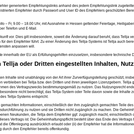
 Empfehler generierten Empfehlungslinks anhand des jedem Empfehlungslink zugetei
en registrierten Empfehler durch Passwort und User ID des Empfehlers geschützten Be
n (Mo – Fr, 9.00 – 18.00 Uhr, mit Ausnahme in Hessen geltender Feiertage, Heiliga
er Telefon und E-Mail.
unft vor. Dies gilt insbesondere, soweit die Änderung darauf beruht, dass Tellja ve
r den Empfehler führt. Zu einer Änderung des Tellja-Systems ist Tellja auch berec
ensten anpassen will.
itte innerhalb der EU als Erfüllungsgehilfen einzusetzen, insbesondere technische Di
Tellja oder Dritten eingestellten Inhalten, Nut
lten Inhalte sind unabhängig von der Art ihrer Zurverfügungstellung geschützt, ins
en verbleiben bei Tellja bzw. den Dritten und ihren jeweiligen Lizenzgebern. Tellja
 Rahmen des Vertragszwecks bestimmungsgemäß zu nutzen. Das Nutzungsrecht ende
sondere nicht berechtigt, das Tellja-System oder Teile davon sowie die Inhalte zu 
es Tellja-Systems entspricht.
ich gemachten Informationen, einschließlich der ihm zugänglich gemachten Teile de
ragsdurchführung zu nutzen und sie Dritten nicht zugänglich zu machen. Die Gehei
nen Neukunden, die Tellja dem Empfehler ggf. zugänglich macht, einschließlich 
s Vertrags ist. Die Geheimhaltungspflicht besteht über das Ende des Vertrags hi
 hat die Offenlegung ausdrücklich erlaubt oder (ii) der Empfehler hat die Informatio
ung durch den Empfehler bereits offenkundig.