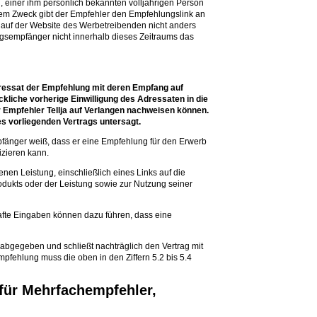
, einer ihm persönlich bekannten volljährigen Person
em Zweck gibt der Empfehler den Empfehlungslink an
auf der Website des Werbetreibenden nicht anders
gsempfänger nicht innerhalb dieses Zeitraums das
dressat der Empfehlung mit deren Empfang auf
ckliche vorherige Einwilligung des Adressaten in die
Empfehler Tellja auf Verlangen nachweisen können.
 vorliegenden Vertrags untersagt.
mpfänger weiß, dass er eine Empfehlung für den Erwerb
izieren kann.
en Leistung, einschließlich eines Links auf die
dukts oder der Leistung sowie zur Nutzung seiner
afte Eingaben können dazu führen, dass eine
abgegeben und schließt nachträglich den Vertrag mit
mpfehlung muss die oben in den Ziffern 5.2 bis 5.4
für Mehrfachempfehler,