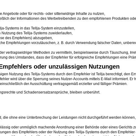
Angebote oder für rechts- oder sittenwidrige Inhalte zu nutzen,
chließlich der Informationen des Werbetreibenden zu den empfohlenen Produkten o
lja-Systems in das Tellja-System einzustellen,
 Nutzung des Tellja-Systems zuwiderlaufen,
sse des Empfehlers) abzugeben,
che Empfehlungen vorzutäuschen, z. B. durch Verwendung falscher Daten, unbere
er vertragswidriger Methoden zu vermitteln, beispielsweise durch Täuschung, Ir
rung des Umstandes, dass der Empfehler für erfolgreiche Empfehlungen eine Prämi
s Empfehlers oder unzulässigen Nutzungen
gen Nutzung des Tellja-Systems durch den Empfehler ist Tellja berechtigt, den E
ler wird über die Sperrung seines Nutzer-Accounts mittels E-Mail informiert. Er h
einschließlich der Ausschüttung vertragsgemäß erzielter und fälliger Prämien.
ngsrechte und Schadensersatzansprüche, bleiben unberührt.
, die ohne eine Unterbrechung der Leistungen nicht durchgeführt werden können, 
 unzulässig oder unmöglich machende Anordnung einer Behörde oder eines Gerichts z
tungen des Empfehlers oder der Nutzung des Tellja-Systems durch den Empfehler d