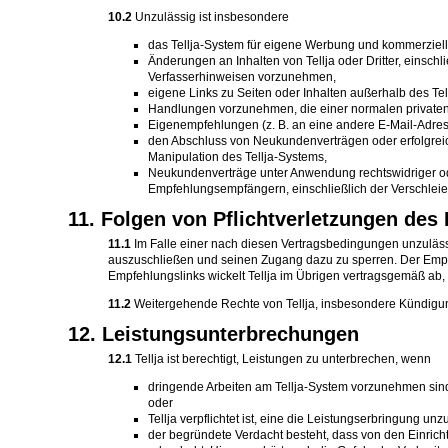
10.2
Unzulässig ist insbesondere
das Tellja-System für eigene Werbung und kommerzielle 
Änderungen an Inhalten von Tellja oder Dritter, eins
Verfasserhinweisen vorzunehmen,
eigene Links zu Seiten oder Inhalten außerhalb des Tel
Handlungen vorzunehmen, die einer normalen privaten
Eigenempfehlungen (z. B. an eine andere E-Mail-Adre
den Abschluss von Neukundenverträgen oder erfolgrei
Manipulation des Tellja-Systems,
Neukundenverträge unter Anwendung rechtswidriger od
Empfehlungsempfängern, einschließlich der Verschleie
11. Folgen von Pflichtverletzungen de
11.1
Im Falle einer nach diesen Vertragsbedingungen unzulässi
auszuschließen und seinen Zugang dazu zu sperren. Der Empfeh
Empfehlungslinks wickelt Tellja im Übrigen vertragsgemäß ab, 
11.2
Weitergehende Rechte von Tellja, insbesondere Kündigu
12. Leistungsunterbrechungen
12.1
Tellja ist berechtigt, Leistungen zu unterbrechen, wenn
dringende Arbeiten am Tellja-System vorzunehmen sind
oder
Tellja verpflichtet ist, eine die Leistungserbringung
der begründete Verdacht besteht, dass von den Einrich