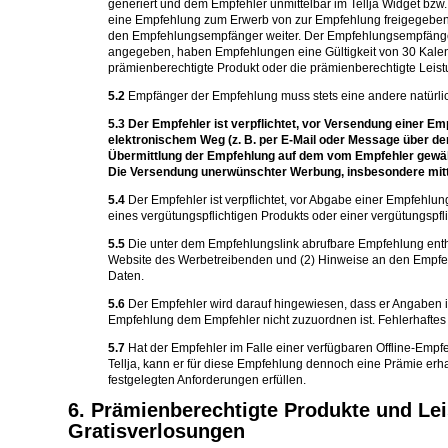
generiert und dem Empfehler unmittelbar im Tellja Widget bzw
eine Empfehlung zum Erwerb von zur Empfehlung freigegeben
den Empfehlungsempfänger weiter. Der Empfehlungsempfänger 
angegeben, haben Empfehlungen eine Gültigkeit von 30 Kalend
prämienberechtigte Produkt oder die prämienberechtigte Leist
5.2
Empfänger der Empfehlung muss stets eine andere natürlich
5.3
Der Empfehler ist verpflichtet, vor Versendung einer 
elektronischem Weg (z. B. per E-Mail oder Message über den 
Übermittlung der Empfehlung auf dem vom Empfehler gewähl
Die Versendung unerwünschter Werbung, insbesondere mitt
5.4
Der Empfehler ist verpflichtet, vor Abgabe einer Empfehlun
eines vergütungspflichtigen Produkts oder einer vergütungspfl
5.5
Die unter dem Empfehlungslink abrufbare Empfehlung enthäl
Website des Werbetreibenden und (2) Hinweise an den Empfehl
Daten.
5.6
Der Empfehler wird darauf hingewiesen, dass er Angaben i
Empfehlung dem Empfehler nicht zuzuordnen ist. Fehlerhaftes 
5.7
Hat der Empfehler im Falle einer verfügbaren Offline-Emp
Tellja, kann er für diese Empfehlung dennoch eine Prämie erha
festgelegten Anforderungen erfüllen.
6. Prämienberechtigte Produkte und L
Gratisverlosungen