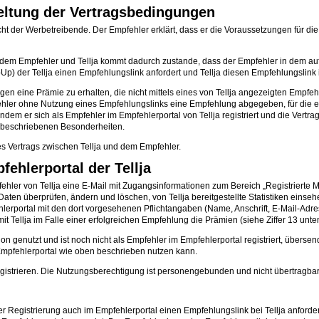
Geltung der Vertragsbedingungen
nicht der Werbetreibende. Der Empfehler erklärt, dass er die Voraussetzungen für
dem Empfehler und Tellja kommt dadurch zustande, dass der Empfehler in dem auf 
) der Tellja einen Empfehlungslink anfordert und Tellja diesen Empfehlungslink i
ngen eine Prämie zu erhalten, die nicht mittels eines von Tellja angezeigten Empf
fehler ohne Nutzung eines Empfehlungslinks eine Empfehlung abgegeben, für die er 
ndem er sich als Empfehler im Empfehlerportal von Tellja registriert und die Vertra
 beschriebenen Besonderheiten.
s Vertrags zwischen Tellja und dem Empfehler.
ehlerportal der Tellja
ler von Tellja eine E-Mail mit Zugangsinformationen zum Bereich „Registrierte Mitg
aten überprüfen, ändern und löschen, von Tellja bereitgestellte Statistiken eins
erportal mit den dort vorgesehenen Pflichtangaben (Name, Anschrift, E-Mail-Adres
t Tellja im Falle einer erfolgreichen Empfehlung die Prämien (siehe Ziffer 13 unten
n genutzt und ist noch nicht als Empfehler im Empfehlerportal registriert, übersen
 Empfehlerportal wie oben beschrieben nutzen kann.
egistrieren. Die Nutzungsberechtigung ist personengebunden und nicht übertragbar
r Registrierung auch im Empfehlerportal einen Empfehlungslink bei Tellja anforde