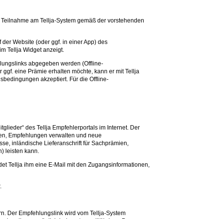
 die Teilnahme am Tellja-System gemäß der vorstehenden
der Website (oder ggf. in einer App) des
m Tellja Widget anzeigt.
ehlungslinks abgegeben werden (Offline-
ggf. eine Prämie erhalten möchte, kann er mit Tellja
gsbedingungen akzeptiert. Für die Offline-
lieder“ des Tellja Empfehlerportals im Internet. Der
ehen, Empfehlungen verwalten und neue
se, inländische Lieferanschrift für Sachprämien,
) leisten kann.
det Tellja ihm eine E-Mail mit den Zugangsinformationen,
.
rn. Der Empfehlungslink wird vom Tellja-System