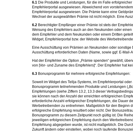
6.1
Die Produkte und Leistungen, für die im Falle erfolgreich
Empfehlerportal ausgewiesen. Abweichend von vorstehendem Sat
Empfehlerportal ausgewiesen. Die Prämie kann eine Geldprämi
Wechsel der ausgewählten Prämie ist nicht möglich. Eine Au
6.2
Berechtigter Empfänger einer Prämie ist stets der Empfehl
Weisung des Empfehlers auch an den Neukunden oder einen so
dem Empfehler und dem Neukunden oder einem Dritten geteilt 
Widget, Empfehlerportal bzw. der Website des Werbetreibenden
Eine Ausschüttung von Prämien an Neukunden oder sonstige Dr
Ausschüttung erforderlichen Daten (Name, sowie ggf. E-Mail-Adr
Hat der Empfehler die Option „Prämie spenden“ gewählt, üb
von [Vor- und Zuname des Empfehlers]“. Der Empfehler hat ke
6.3
Bonusprogramm für mehrere erfolgreiche Empfehlungen:
Soweit im Widget des Tellja-Systems, im Empfehlerportal oder
Bonusprogramm teilnehmenden Produkte und Leistungen („Bonus
Empfehlungen (siehe Ziffern 13.2, 13.3 dieser Vertragsbeding
sie können nach der Anzahl der erreichten erfolgreichen Emp
erforderliche Anzahl erfolgreicher Empfehlungen, die Dauer 
Werbetreibenden zu entnehmen. Maßgeblich für den Beginn de
erfolgreiche Empfehlung resultiert oder nicht. Der Bonuszeitr
Bonusprogramm zu diesem Zeitpunkt noch gültig ist. Die Rei
jeweiligen erfolgreichen Empfehlung durch den Werbetreiben
Empfehlung abgegeben wurde, ist nicht maßgeblich. Die Durch
Zukunft ändern oder einstellen, wobei noch laufende Bonusze