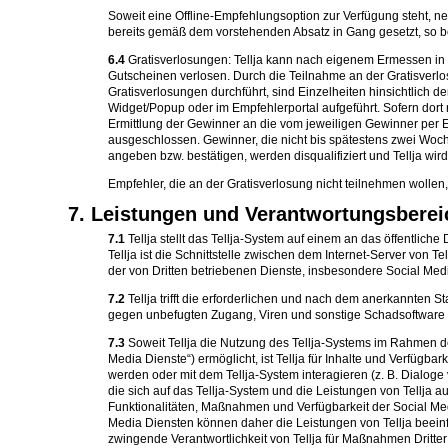
Soweit eine Offline-Empfehlungsoption zur Verfügung steht, 
bereits gemäß dem vorstehenden Absatz in Gang gesetzt, so b
6.4
Gratisverlosungen: Tellja kann nach eigenem Ermessen in v
Gutscheinen verlosen. Durch die Teilnahme an der Gratisverl
Gratisverlosungen durchführt, sind Einzelheiten hinsichtlich
Widget/Popup oder im Empfehlerportal aufgeführt. Sofern dor
Ermittlung der Gewinner an die vom jeweiligen Gewinner per E
ausgeschlossen. Gewinner, die nicht bis spätestens zwei Woch
angeben bzw. bestätigen, werden disqualifiziert und Tellja w
Empfehler, die an der Gratisverlosung nicht teilnehmen wolle
7. Leistungen und Verantwortungsbereic
7.1
Tellja stellt das Tellja-System auf einem an das öffentlic
Tellja ist die Schnittstelle zwischen dem Internet-Server v
der von Dritten betriebenen Dienste, insbesondere Social Media 
7.2
Tellja trifft die erforderlichen und nach dem anerkannte
gegen unbefugten Zugang, Viren und sonstige Schadsoftware 
7.3
Soweit Tellja die Nutzung des Tellja-Systems im Rahmen de
Media Dienste“) ermöglicht, ist Tellja für Inhalte und Verfügba
werden oder mit dem Tellja-System interagieren (z. B. Dialoge 
die sich auf das Tellja-System und die Leistungen von Tellja
Funktionalitäten, Maßnahmen und Verfügbarkeit der Social Med
Media Diensten können daher die Leistungen von Tellja beeinflu
zwingende Verantwortlichkeit von Tellja für Maßnahmen Dritter 