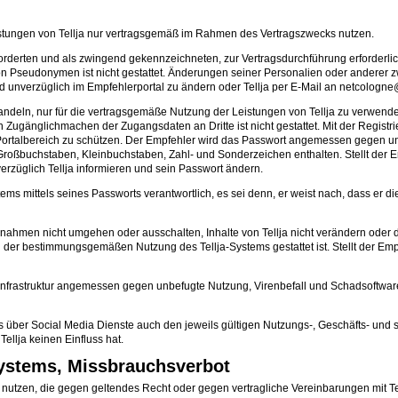
istungen von Tellja nur vertragsgemäß im Rahmen des Vertragszwecks nutzen.
geforderten und als zwingend gekennzeichneten, zur Vertragsdurchführung erforde
 Pseudonymen ist nicht gestattet. Änderungen seiner Personalien oder anderer z
nd unverzüglich im Empfehlerportal zu ändern oder Tellja per E-Mail an netcologne@
ehandeln, nur für die vertragsgemäße Nutzung der Leistungen von Tellja zu verw
gänglichmachen der Zugangsdaten an Dritte ist nicht gestattet. Mit der Registrie
Portalbereich zu schützen. Der Empfehler wird das Passwort angemessen gegen un
oßbuchstaben, Kleinbuchstaben, Zahl- und Sonderzeichen enthalten. Stellt der Emp
rzüglich Tellja informieren und sein Passwort ändern.
stems mittels seines Passworts verantwortlich, es sei denn, er weist nach, dass e
ßnahmen nicht umgehen oder ausschalten, Inhalte von Tellja nicht verändern oder d
der bestimmungsgemäßen Nutzung des Tellja-Systems gestattet ist. Stellt der Empfe
Infrastruktur angemessen gegen unbefugte Nutzung, Virenbefall und Schadsoftware g
ms über Social Media Dienste auch den jeweils gültigen Nutzungs-, Geschäfts- und
Tellja keinen Einfluss hat.
Systems, Missbrauchsverbot
 nutzen, die gegen geltendes Recht oder gegen vertragliche Vereinbarungen mit Tel