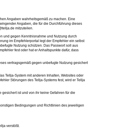
rlichen Angaben wahrheitsgemäß zu machen. Eine
wingender Angaben, die für die Durchführung dieses
tellja.de mitzuteilen.
enden und gegen Kenntnisnahme und Nutzung durch
rung im Empfehlerportal legt der Empfehler ein selbst
befugte Nutzung schützen. Das Passwort soll aus
fehler fest oder hat er Anhaltspunkte dafür, dass
r dieses vertragsgemäß gegen unbefugte Nutzung gesichert
as Tellja-System mit anderen Inhalten, Websites oder
hler Störungen des Tellja-Systems fest, wird er Tellja
esichert ist und von ihr keine Gefahren für die
 sonstigen Bedingungen und Richtlinien des jeweiligen
lja verstößt.