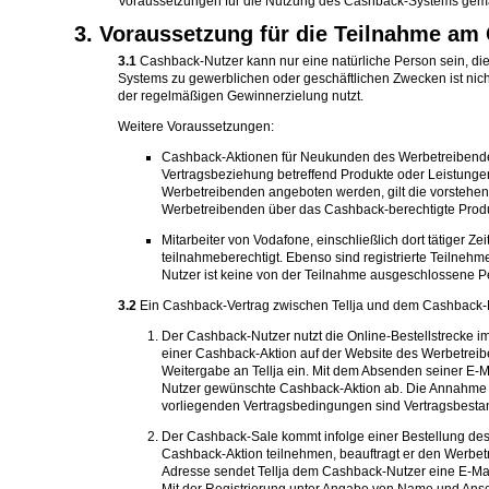
Voraussetzungen für die Nutzung des Cashback-Systems gemäß 
3. Voraussetzung für die Teilnahme a
3.1
Cashback-Nutzer kann nur eine natürliche Person sein, die
Systems zu gewerblichen oder geschäftlichen Zwecken ist ni
der regelmäßigen Gewinnerzielung nutzt.
Weitere Voraussetzungen:
Cashback-Aktionen für Neukunden des Werbetreibenden
Vertragsbeziehung betreffend Produkte oder Leistunge
Werbetreibenden angeboten werden, gilt die vorstehen
Werbetreibenden über das Cashback-berechtigte Produ
Mitarbeiter von Vodafone, einschließlich dort tätiger Ze
teilnahmeberechtigt. Ebenso sind registrierte Teilne
Nutzer ist keine von der Teilnahme ausgeschlossene P
3.2
Ein Cashback-Vertrag zwischen Tellja und dem Cashback-N
Der Cashback-Nutzer nutzt die Online-Bestellstrecke
einer Cashback-Aktion auf der Website des Werbetreibe
Weitergabe an Tellja ein. Mit dem Absenden seiner E-M
Nutzer gewünschte Cashback-Aktion ab. Die Annahme des
vorliegenden Vertragsbedingungen sind Vertragsbestan
Der Cashback-Sale kommt infolge einer Bestellung de
Cashback-Aktion teilnehmen, beauftragt er den Werbetr
Adresse sendet Tellja dem Cashback-Nutzer eine E-Mail