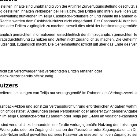
ellten Inhalte sind unabhängig von der Art ihrer Zurverfügungstellung geschützt,
gestellten Inhalten verbleiben bei Tellja bzw. den Dritten und ihren jeweiligen L
en Verwaltungsfunktionen im Tellja Cashback-Portalbereich und Inhalte im Rahme
Rechte werden dem Cashback-Nutzer nicht eingeräumt. Der Cashback-Nutzer ist i
rbreiten oder Dritten zugänglich zu machen, soweit dies nicht der bestimmungsgem
 zugänglich gemachten Informationen, einschließlich der ihm zugänglich gemachte
Vertragsdurchführung zu nutzen und Dritten nicht zugänglich zu machen. Die Gehei
tzer ggf. zugänglich macht. Die Geheimhaltungspflicht gilt über das Ende des Ver
cht zur Verschwiegenheit verpflichteten Dritten erhalten oder
back-Nutzer bereits offenkundig.
utzers
teren Leistungen von Tellja nur vertragsgemäß im Rahmen des Vertragszwecks nut
 Cashback-Aktion und sonst zur Vertragsdurchführung erforderlichen Angaben wa
cht gestattet. Änderungen seiner Personalien oder anderer zwingender Angaben, 
 im Tellja Cashback-Portal zu ändern oder Tellja per E-Mail an vodafone-cashback
 sind vertraulich zu behandeln, nur für die vertragsgemäße Nutzung der Leistun
tergabe oder ein Zugänglichmachen der Passwörter oder Zugangsdaten an Dritte is
back-Nutzer selbst gewähltes sicheres Passwort zu ersetzen, um den Zugang zu se