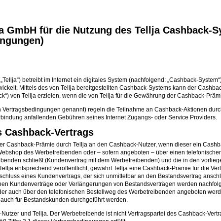
a GmbH für die Nutzung des Tellja Cashback-S
ingungen)
Tellja“) betreibt im Internet ein digitales System (nachfolgend: „Cashback-System
ickelt. Mittels des von Tellja bereitgestellten Cashback-Systems kann der Cashb
 von Tellja erzielen, wenn die von Tellja für die Gewährung der Cashback-Prämie
h Vertragsbedingungen genannt) regeln die Teilnahme an Cashback-Aktionen durch
Verbindung anfallenden Gebühren seines Internet Zugangs- oder Service Providers.
s Cashback-Vertrags
r Cashback-Prämie durch Tellja an den Cashback-Nutzer, wenn dieser ein Cashba
m Webshop des Werbetreibenden oder – sofern angeboten – über einen telefonische
eibenden schließt (Kundenvertrag mit dem Werbetreibenden) und die in den vorl
n Tellja entsprechend veröffentlicht, gewährt Tellja eine Cashback-Prämie für die 
schluss eines Kundenvertrags, der sich unmittelbar an den Bestandsvertrag ansc
n Kundenverträge oder Verlängerungen von Bestandsverträgen werden nachfolg
r auch über den telefonischen Bestellweg des Werbetreibenden angeboten werden, b
 auch für Bestandskunden durchgeführt werden.
utzer und Tellja. Der Werbetreibende ist nicht Vertragspartei des Cashback-Vertra