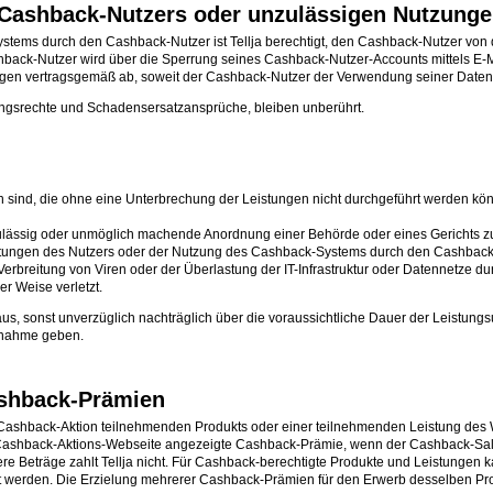
s Cashback-Nutzers oder unzulässigen Nutzung
ystems durch den Cashback-Nutzer ist Tellja berechtigt, den Cashback-Nutzer vo
ack-Nutzer wird über die Sperrung seines Cashback-Nutzer-Accounts mittels E-Mai
rigen vertragsgemäß ab, soweit der Cashback-Nutzer der Verwendung seiner Daten 
ngsrechte und Schadensersatzansprüche, bleiben unberührt.
ind, die ohne eine Unterbrechung der Leistungen nicht durchgeführt werden kö
 unzulässig oder unmöglich machende Anordnung einer Behörde oder eines Gerichts z
htungen des Nutzers oder der Nutzung des Cashback-Systems durch den Cashback-Nu
Verbreitung von Viren oder der Überlastung der IT-Infrastruktur oder Datennetze d
er Weise verletzt.
us, sonst unverzüglich nachträglich über die voraussichtliche Dauer der Leistun
ngnahme geben.
ashback-Prämien
r Cashback-Aktion teilnehmenden Produkts oder einer teilnehmenden Leistung de
 der Cashback-Aktions-Webseite angezeigte Cashback-Prämie, wenn der Cashback-Sa
itere Beträge zahlt Tellja nicht. Für Cashback-berechtigte Produkte und Leistung
t werden. Die Erzielung mehrerer Cashback-Prämien für den Erwerb desselben Pro