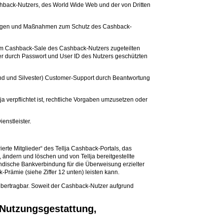
shback-Nutzers, des World Wide Web und der von Dritten
ehrungen und Maßnahmen zum Schutz des Cashback-
em Cashback-Sale des Cashback-Nutzers zugeteilten
zer durch Passwort und User ID des Nutzers geschützten
bend und Silvester) Customer-Support durch Beantwortung
a verpflichtet ist, rechtliche Vorgaben umzusetzen oder
enstleister.
erte Mitglieder“ des Tellja Cashback-Portals, das
 ändern und löschen und von Tellja bereitgestellte
ändische Bankverbindung für die Überweisung erzielter
Prämie (siehe Ziffer 12 unten) leisten kann.
übertragbar. Soweit der Cashback-Nutzer aufgrund
 Nutzungsgestattung,