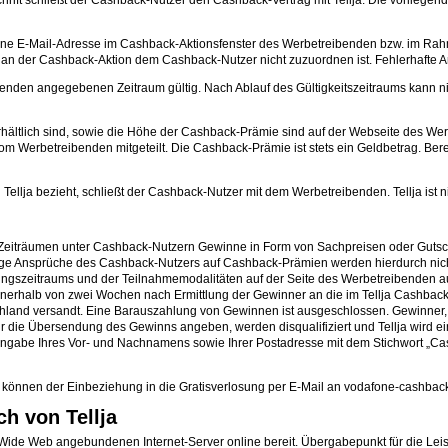
rift schließt der Cashback-Nutzer den Cashback-Vertrag mit Tellja. Die vorliegen
ine E-Mail-Adresse im Cashback-Aktionsfenster des Werbetreibenden bzw. im Rahm
 an der Cashback-Aktion dem Cashback-Nutzer nicht zuzuordnen ist. Fehlerhafte
enden angegebenen Zeitraum gültig. Nach Ablauf des Gültigkeitszeitraums kann 
rhältlich sind, sowie die Höhe der Cashback-Prämie sind auf der Webseite des 
 Werbetreibenden mitgeteilt. Die Cashback-Prämie ist stets ein Geldbetrag. Bere
llja bezieht, schließt der Cashback-Nutzer mit dem Werbetreibenden. Tellja ist nic
n Zeiträumen unter Cashback-Nutzern Gewinne in Form von Sachpreisen oder Gutsc
e Ansprüche des Cashback-Nutzers auf Cashback-Prämien werden hierdurch nicht b
sungszeitraums und der Teilnahmemodalitäten auf der Seite des Werbetreibenden a
nnerhalb von zwei Wochen nach Ermittlung der Gewinner an die im Tellja Cashbac
hland versandt. Eine Barauszahlung von Gewinnen ist ausgeschlossen. Gewinner, 
ür die Übersendung des Gewinns angeben, werden disqualifiziert und Tellja wird 
ngabe Ihres Vor- und Nachnamens sowie Ihrer Postadresse mit dem Stichwort „Cas
, können der Einbeziehung in die Gratisverlosung per E-Mail an vodafone-cashbac
h von Tellja
Wide Web angebundenen Internet-Server online bereit. Übergabepunkt für die Leistu