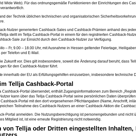
World Wide Web). Für das ordnungsgemäße Funktionieren der Einrichtungen des Ca
 verantwortlich.
n Stand der Technik üblichen technischen und organisatorischen Sicherheitsvork
re.
ashback-Nutzer generierten Cashback-Sales und Cashback-Prämien anhand des jed
lja stellt im Tellja Cashback-Portal in einem für den registrierten Cashback-Nut
ashback-Sale zur Einsicht durch den Cashback-Nutzer zur Verfügung.
n (Mo – Fr, 9.00 – 18.00 Uhr, mit Ausnahme in Hessen geltender Feiertage, Heiliga
per Telefon und E-Mail.
Zukunft vor. Dies gilt insbesondere, soweit die Änderung darauf beruht, dass Tellj
gen für den Cashback-Nutzer führt.
ritte innerhalb der EU als Erfüllungsgehilfen einzusetzen, insbesondere technische Di
im Tellja Cashback-Portal
lja Cashback-Portal übersendet, enthält Zugangsinformationen zum Bereich „Registri
-Nutzer kann über das Tellja Cashback-Portal seine persönlichen Daten überprüfen,
a Cashback-Portal mit den dort vorgesehenen Pflichtangaben (Name, Anschrift, inl
olgreichen Teilnahme des Cashback-Nutzers an einer Cashback-Aktion die Cashback-
ack-Portal anmelden. Die Nutzungsberechtigung ist personengebunden und nicht 
s Mitglied ist, ist eine erneute Registrierung nicht notwendig.
on Tellja oder Dritten eingestellten Inhalten,
utzers