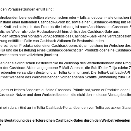
nden Voraussetzungen erfüllt sind:
reibenden bereitgestellten elektronischen oder – falls angeboten - telefonische
enstand einer laufenden Cashback-Aktion ist, sowie einen Cashback-Vertrag mit Tel
 Kraft und aktiv, d.h. das Produkt/ die Leistung ist nach Abschluss des Cashback-
gliches Widerrufs- oder Rückgaberecht hinsichtlich des Cashback-Sale aus.
 den letzten drei Monaten vor Abschluss des Cashback-Sale keine Vertragsbezieh
ung entfällt im Falle von Cashback-Aktionen für Bestandskunden.
-berechtigten Produkts oder einer Cashback-berechtigten Leistung im Webshop des
lja und die Bestellung eines Cashback-berechtigten Produkts oder eine Cashback-
beschrieben nachvollziehen (tracken).
en der elektronischen Bestellstrecke im Webshop des Werbetreibenden eine Progra
 der Cashback-Aktion angegebene E-Mail-Adresse, die Sub ID der Tellja (siehe Zi
ibenden versandten Bestellung an Tellja kommuniziert. Die Tellja-Cashback-API 
auf der Webseite des Werbetreibenden vorgegebenen Schritte „Anmeldung zum Ca
in, dass er keinen Anspruch auf eine Cashback-Prämie hat, wenn er Produkte ode
 Cashback-Nutzer und dem Werbetreibenden, die nicht den in diesen Vertragsbest
inein durch Eintrag im Tellja Cashback-Portal über den von Tellja getrackten Stat
 die Bestätigung des erfolgreichen Cashback-Sales durch den Werbetreibenden f
n.