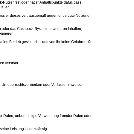
Nutzer fest oder hat er Anhaltspunkte dafür, dass
teilen.
, dass er dieses vertragsgemäß gegen unbefugte Nutzung
rn oder das Cashback-System mit anderen Inhalten,
ormieren.
ten Betrieb gesichert ist und von ihr keine Gefahren für
en verstößt.
en, Urheberrechtsvermerken oder Verfasserhinweisen
er Daten, unberechtigte Verwendung fremder Daten oder
lbe Leistung ist unzulässig.