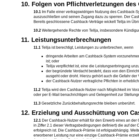
10. Folgen von Pflichtverletzungen de
10.1
Im Falle einer vertragswidrigen Nutzung des Cashback-S
auszuschließen und seinen Zugang dazu zu sperren. Der Cashb
Bereits geschlossene Cashback-Verträge wickelt Tellja im Üb
10.2
Weitergehende Rechte von Tellja, insbesondere Kündigu
11. Leistungsunterbrechungen
11.1
Tellja ist berechtigt, Leistungen zu unterbrechen, wenn
dringende Arbeiten am Cashback-System vorzunehmen s
ist; oder
Tellja verpflichtet ist, eine die Leistungserbringung
der begründete Verdacht besteht, dass von den Einric
ausgeht oder droht. Hierzu gehört auch die Gefahr der 
der Cashback-Nutzer vertragliche Pflichten in erheblich
11.2
Tellja wird den Cashback-Nutzer nach Möglichkeit im Vora
oder per E-Mail benachrichtigen und Gelegenheit zur Stellu
11.3
Gesetzliche Zurückbehaltungsrechte bleiben unberührt.
12. Erzielung und Ausschüttung von C
12.1
Der Cashback-Nutzer erhält für den Erwerb eines an de
in Ziffer 2.1 dieser Vertragsbedingungen definiert) die auf
erfolgreich ist. Die Cashback-Prämie ist erfolgsabhängig. We
erworbener Leistung nur eine einzige Cashback-Prämie erziel