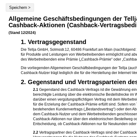
Speichern >
Allgemeine Geschäftsbedingungen der Tellj
Cashback-Aktionen (Cashback-Vertragsbed
(Stand 12/2024)
1. Vertragsgegenstand
Die Tellja GmbH, Solmsstr.12, 60486 Frankfurt am Main (nachfolgend: „
für Produkte und Leistungen von Werbetreibenden ermöglicht und abw
des Werbetreibenden eine Prämie („Cashback-Prämie“ oder „Cashback“)
Die vorliegenden Allgemeinen Geschäftsbedingungen der Tellja (auc
Cashback-Nutzer trägt lediglich die für die Herstellung der Internet-
2. Gegenstand und Vertragsparteien de
2.1
Gegenstand des Cashback-Vertrags ist die Gewährung eine
berechtigte Leistung über die elektronische Bestellstrecke i
darüber einen vergütungspflichtigen Vertrag mit dem Werbetr
für die Erzielung der Cashback-Prämie erfüllt sind. Sofern vo
bestehenden Kundenvertrags („Bestandsvertrag“) oder den Ab
dem Cashback-Nutzer und dem Werbetreibenden geschlossene
Cashback-Aktionen nur über den elektronischen Bestellweg ode
Entscheidung, ob Cashback-Aktionen nur für Neukunden oder
2.2
Vertragspartner des Cashback-Vertrags sind der Cashback-N