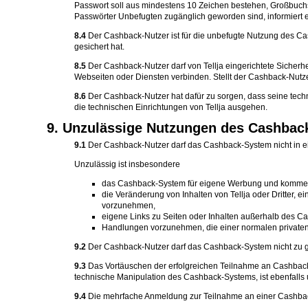
Passwort soll aus mindestens 10 Zeichen bestehen, Großbuchst
Passwörter Unbefugten zugänglich geworden sind, informiert er 
8.4
Der Cashback-Nutzer ist für die unbefugte Nutzung des Cas
gesichert hat.
8.5
Der Cashback-Nutzer darf von Tellja eingerichtete Sicher
Webseiten oder Diensten verbinden. Stellt der Cashback-Nutzer
8.6
Der Cashback-Nutzer hat dafür zu sorgen, dass seine techni
die technischen Einrichtungen von Tellja ausgehen.
9. Unzulässige Nutzungen des Cashbac
9.1
Der Cashback-Nutzer darf das Cashback-System nicht in ei
Unzulässig ist insbesondere
das Cashback-System für eigene Werbung und kommerziel
die Veränderung von Inhalten von Tellja oder Dritter,
vorzunehmen,
eigene Links zu Seiten oder Inhalten außerhalb des C
Handlungen vorzunehmen, die einer normalen private
9.2
Der Cashback-Nutzer darf das Cashback-System nicht zu 
9.3
Das Vortäuschen der erfolgreichen Teilnahme an Cashback
technische Manipulation des Cashback-Systems, ist ebenfalls 
9.4
Die mehrfache Anmeldung zur Teilnahme an einer Cashback-