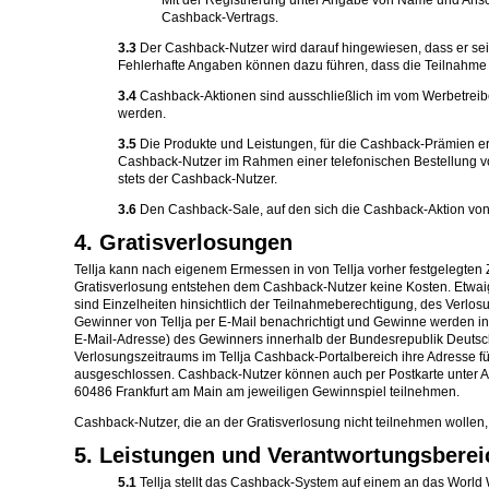
Mit der Registrierung unter Angabe von Name und Ansch
Cashback-Vertrags.
3.3
Der Cashback-Nutzer wird darauf hingewiesen, dass er se
Fehlerhafte Angaben können dazu führen, dass die Teilnahme
3.4
Cashback-Aktionen sind ausschließlich im vom Werbetreib
werden.
3.5
Die Produkte und Leistungen, für die Cashback-Prämien e
Cashback-Nutzer im Rahmen einer telefonischen Bestellung vom
stets der Cashback-Nutzer.
3.6
Den Cashback-Sale, auf den sich die Cashback-Aktion von Te
4. Gratisverlosungen
Tellja kann nach eigenem Ermessen in von Tellja vorher festgelegte
Gratisverlosung entstehen dem Cashback-Nutzer keine Kosten. Etwaig
sind Einzelheiten hinsichtlich der Teilnahmeberechtigung, des Verlo
Gewinner von Tellja per E-Mail benachrichtigt und Gewinne werden i
E-Mail-Adresse) des Gewinners innerhalb der Bundesrepublik Deutsc
Verlosungszeitraums im Tellja Cashback-Portalbereich ihre Adresse f
ausgeschlossen. Cashback-Nutzer können auch per Postkarte unter A
60486 Frankfurt am Main am jeweiligen Gewinnspiel teilnehmen.
Cashback-Nutzer, die an der Gratisverlosung nicht teilnehmen wollen
5. Leistungen und Verantwortungsbereic
5.1
Tellja stellt das Cashback-System auf einem an das World 