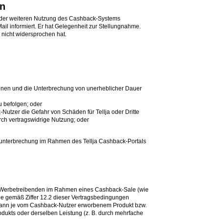
en
n der weiteren Nutzung des Cashback-Systems
l informiert. Er hat Gelegenheit zur Stellungnahme.
nicht widersprochen hat.
nnen und die Unterbrechung von unerheblicher Dauer
u befolgen; oder
tzer die Gefahr von Schäden für Tellja oder Dritte
urch vertragswidrige Nutzung; oder
gsunterbrechung im Rahmen des Tellja Cashback-Portals
s Werbetreibenden im Rahmen eines Cashback-Sale (wie
le gemäß Ziffer 12.2 dieser Vertragsbedingungen
en kann je vom Cashback-Nutzer erworbenem Produkt bzw.
dukts oder derselben Leistung (z. B. durch mehrfache