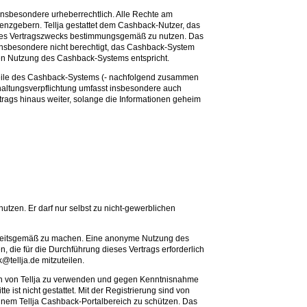
 insbesondere urheberrechtlich. Alle Rechte am
izenzgebern. Tellja gestattet dem Cashback-Nutzer, das
n des Vertragszwecks bestimmungsgemäß zu nutzen. Das
nsbesondere nicht berechtigt, das Cashback-System
äßen Nutzung des Cashback-Systems entspricht.
n Teile des Cashback-Systems (- nachfolgend zusammen
mhaltungsverpflichtung umfasst insbesondere auch
trags hinaus weiter, solange die Informationen geheim
zen. Er darf nur selbst zu nicht-gewerblichen
hrheitsgemäß zu machen. Eine anonyme Nutzung des
die für die Durchführung dieses Vertrags erforderlich
@tellja.de mitzuteilen.
gen von Tellja zu verwenden und gegen Kenntnisnahme
t nicht gestattet. Mit der Registrierung sind von
inem Tellja Cashback-Portalbereich zu schützen. Das