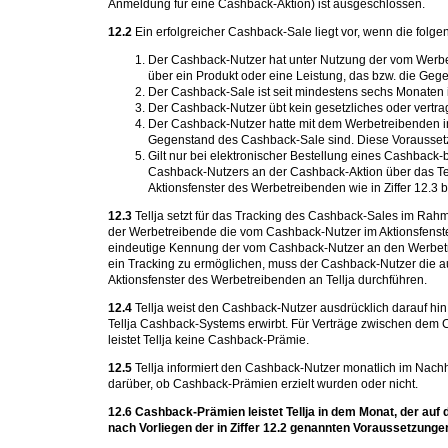
Anmeldung für eine Cashback-Aktion) ist ausgeschlossen.
12.2
Ein erfolgreicher Cashback-Sale liegt vor, wenn die folge
Der Cashback-Nutzer hat unter Nutzung der vom Werbet
über ein Produkt oder eine Leistung, das bzw. die Geg
Der Cashback-Sale ist seit mindestens sechs Monaten in
Der Cashback-Nutzer übt kein gesetzliches oder vertra
Der Cashback-Nutzer hatte mit dem Werbetreibenden in
Gegenstand des Cashback-Sale sind. Diese Voraussetz
Gilt nur bei elektronischer Bestellung eines Cashback
Cashback-Nutzers an der Cashback-Aktion über das Tel
Aktionsfenster des Werbetreibenden wie in Ziffer 12.3 
12.3
Tellja setzt für das Tracking des Cashback-Sales im Rahm
der Werbetreibende die vom Cashback-Nutzer im Aktionsfenster
eindeutige Kennung der vom Cashback-Nutzer an den Werbetre
ein Tracking zu ermöglichen, muss der Cashback-Nutzer die 
Aktionsfenster des Werbetreibenden an Tellja durchführen.
12.4
Tellja weist den Cashback-Nutzer ausdrücklich darauf h
Tellja Cashback-Systems erwirbt. Für Verträge zwischen dem
leistet Tellja keine Cashback-Prämie.
12.5
Tellja informiert den Cashback-Nutzer monatlich im Nachh
darüber, ob Cashback-Prämien erzielt wurden oder nicht.
12.6 Cashback-Prämien leistet Tellja in dem Monat, der auf
nach Vorliegen der in Ziffer 12.2 genannten Voraussetzunge