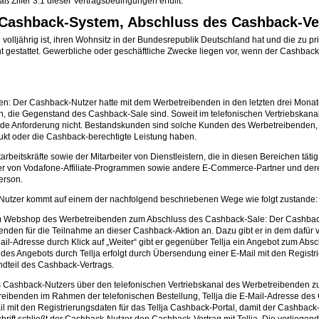
Ziffer 3.1 dieser Vertragsbedingungen erfüllt.
m Cashback-System, Abschluss des Cashback-Ve
 volljährig ist, ihren Wohnsitz in der Bundesrepublik Deutschland hat und die zu
cht gestattet. Gewerbliche oder geschäftliche Zwecke liegen vor, wenn der Cash
: Der Cashback-Nutzer hatte mit dem Werbetreibenden in den letzten drei Mona
n, die Gegenstand des Cashback-Sale sind. Soweit im telefonischen Vertriebskan
de Anforderung nicht. Bestandskunden sind solche Kunden des Werbetreibenden, d
kt oder die Cashback-berechtigte Leistung haben.
itarbeitskräfte sowie der Mitarbeiter von Dienstleistern, die in diesen Bereichen tät
hmer von Vodafone-Affiliate-Programmen sowie andere E-Commerce-Partner und der
erson.
utzer kommt auf einem der nachfolgend beschriebenen Wege wie folgt zustande:
 im Webshop des Werbetreibenden zum Abschluss des Cashback-Sale: Der Cashback
nden für die Teilnahme an dieser Cashback-Aktion an. Dazu gibt er in dem dafür 
ail-Adresse durch Klick auf „Weiter“ gibt er gegenüber Tellja ein Angebot zum Ab
 Angebots durch Tellja erfolgt durch Übersendung einer E-Mail mit den Registrie
dteil des Cashback-Vertrags.
s Cashback-Nutzers über den telefonischen Vertriebskanal des Werbetreibenden z
eibenden im Rahmen der telefonischen Bestellung, Tellja die E-Mail-Adresse des 
 mit den Registrierungsdaten für das Tellja Cashback-Portal, damit der Cashback-