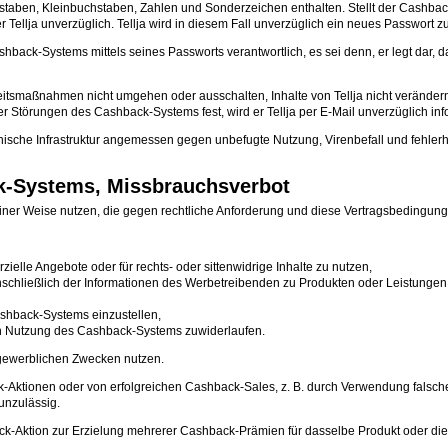
aben, Kleinbuchstaben, Zahlen und Sonderzeichen enthalten. Stellt der Cashback-
Tellja unverzüglich. Tellja wird in diesem Fall unverzüglich ein neues Passwort zu
hback-Systems mittels seines Passworts verantwortlich, es sei denn, er legt dar
heitsmaßnahmen nicht umgehen oder ausschalten, Inhalte von Tellja nicht verände
 Störungen des Cashback-Systems fest, wird er Tellja per E-Mail unverzüglich inf
sche Infrastruktur angemessen gegen unbefugte Nutzung, Virenbefall und fehlerhaf
k-Systems, Missbrauchsverbot
ner Weise nutzen, die gegen rechtliche Anforderung und diese Vertragsbedingung
le Angebote oder für rechts- oder sittenwidrige Inhalte zu nutzen,
 einschließlich der Informationen des Werbetreibenden zu Produkten oder Leistung
ashback-Systems einzustellen,
n Nutzung des Cashback-Systems zuwiderlaufen.
gewerblichen Zwecken nutzen.
-Aktionen oder von erfolgreichen Cashback-Sales, z. B. durch Verwendung falsch
unzulässig.
Aktion zur Erzielung mehrerer Cashback-Prämien für dasselbe Produkt oder diese