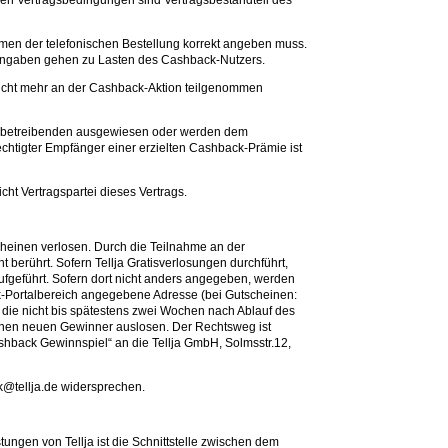
den Vertragsbedingungen sind Vertragsbestandteil des
en der telefonischen Bestellung korrekt angeben muss.
 Angaben gehen zu Lasten des Cashback-Nutzers.
nicht mehr an der Cashback-Aktion teilgenommen
Werbetreibenden ausgewiesen oder werden dem
chtigter Empfänger einer erzielten Cashback-Prämie ist
ht Vertragspartei dieses Vertrags.
heinen verlosen. Durch die Teilnahme an der
erührt. Sofern Tellja Gratisverlosungen durchführt,
ufgeführt. Sofern dort nicht anders angegeben, werden
k-Portalbereich angegebene Adresse (bei Gutscheinen:
die nicht bis spätestens zwei Wochen nach Ablauf des
einen neuen Gewinner auslosen. Der Rechtsweg ist
hback Gewinnspiel“ an die Tellja GmbH, Solmsstr.12,
k@tellja.de widersprechen.
ngen von Tellja ist die Schnittstelle zwischen dem