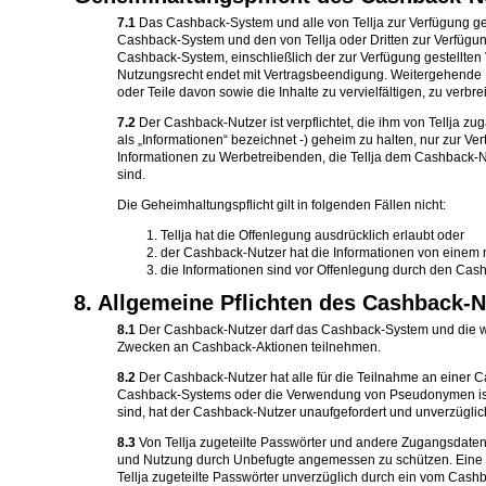
7.1
Das Cashback-System und alle von Tellja zur Verfügung gest
Cashback-System und den von Tellja oder Dritten zur Verfügung 
Cashback-System, einschließlich der zur Verfügung gestellt
Nutzungsrecht endet mit Vertragsbeendigung. Weitergehende 
oder Teile davon sowie die Inhalte zu vervielfältigen, zu ve
7.2
Der Cashback-Nutzer ist verpflichtet, die ihm von Tellja
als „Informationen“ bezeichnet -) geheim zu halten, nur zur 
Informationen zu Werbetreibenden, die Tellja dem Cashback-Nu
sind.
Die Geheimhaltungspflicht gilt in folgenden Fällen nicht:
Tellja hat die Offenlegung ausdrücklich erlaubt oder
der Cashback-Nutzer hat die Informationen von einem ni
die Informationen sind vor Offenlegung durch den Cash
8. Allgemeine Pflichten des Cashback-N
8.1
Der Cashback-Nutzer darf das Cashback-System und die wei
Zwecken an Cashback-Aktionen teilnehmen.
8.2
Der Cashback-Nutzer hat alle für die Teilnahme an einer
Cashback-Systems oder die Verwendung von Pseudonymen ist ni
sind, hat der Cashback-Nutzer unaufgefordert und unverzüglich
8.3
Von Tellja zugeteilte Passwörter und andere Zugangsdaten
und Nutzung durch Unbefugte angemessen zu schützen. Eine Wei
Tellja zugeteilte Passwörter unverzüglich durch ein vom Cash