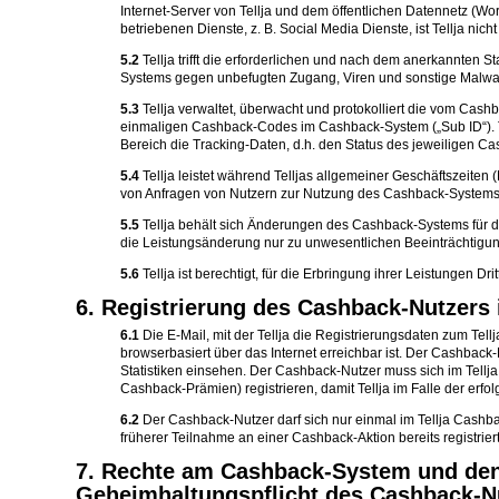
Internet-Server von Tellja und dem öffentlichen Datennetz (
betriebenen Dienste, z. B. Social Media Dienste, ist Tellja nicht
5.2
Tellja trifft die erforderlichen und nach dem anerkannte
Systems gegen unbefugten Zugang, Viren und sonstige Malwa
5.3
Tellja verwaltet, überwacht und protokolliert die vom C
einmaligen Cashback-Codes im Cashback-System („Sub ID“). Tel
Bereich die Tracking-Daten, d.h. den Status des jeweiligen C
5.4
Tellja leistet während Telljas allgemeiner Geschäftszeite
von Anfragen von Nutzern zur Nutzung des Cashback-Systems 
5.5
Tellja behält sich Änderungen des Cashback-Systems für die 
die Leistungsänderung nur zu unwesentlichen Beeinträchtigun
5.6
Tellja ist berechtigt, für die Erbringung ihrer Leistungen D
6. Registrierung des Cashback-Nutzers 
6.1
Die E-Mail, mit der Tellja die Registrierungsdaten zum Tel
browserbasiert über das Internet erreichbar ist. Der Cashback
Statistiken einsehen. Der Cashback-Nutzer muss sich im Tellj
Cashback-Prämien) registrieren, damit Tellja im Falle der erf
6.2
Der Cashback-Nutzer darf sich nur einmal im Tellja Cashb
früherer Teilnahme an einer Cashback-Aktion bereits registrierte
7. Rechte am Cashback-System und den v
Geheimhaltungspflicht des Cashback-N