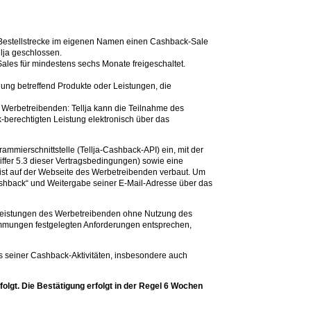
n Bestellstrecke im eigenen Namen einen Cashback-Sale
lja geschlossen.
Sales für mindestens sechs Monate freigeschaltet.
ung betreffend Produkte oder Leistungen, die
 Werbetreibenden: Tellja kann die Teilnahme des
berechtigten Leistung elektronisch über das
mmierschnittstelle (Tellja-Cashback-API) ein, mit der
ffer 5.3 dieser Vertragsbedingungen) sowie eine
ist auf der Webseite des Werbetreibenden verbaut. Um
shback“ und Weitergabe seiner E-Mail-Adresse über das
r Leistungen des Werbetreibenden ohne Nutzung des
immungen festgelegten Anforderungen entsprechen,
us seiner Cashback-Aktivitäten, insbesondere auch
olgt. Die Bestätigung erfolgt in der Regel 6 Wochen