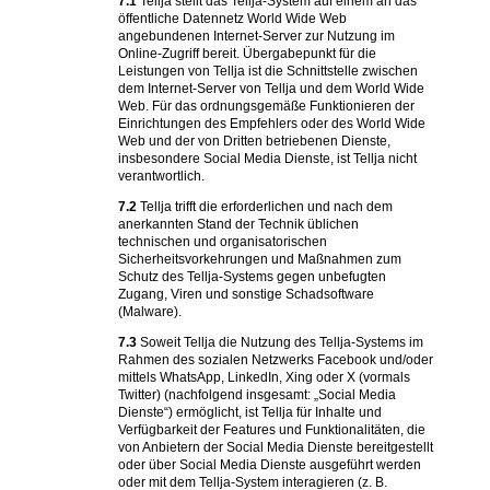
7.1
Tellja stellt das Tellja-System auf einem an das
öffentliche Datennetz World Wide Web
angebundenen Internet-Server zur Nutzung im
Online-Zugriff bereit. Übergabepunkt für die
Leistungen von Tellja ist die Schnittstelle zwischen
dem Internet-Server von Tellja und dem World Wide
Web. Für das ordnungsgemäße Funktionieren der
Einrichtungen des Empfehlers oder des World Wide
Web und der von Dritten betriebenen Dienste,
insbesondere Social Media Dienste, ist Tellja nicht
verantwortlich.
7.2
Tellja trifft die erforderlichen und nach dem
anerkannten Stand der Technik üblichen
technischen und organisatorischen
Sicherheitsvorkehrungen und Maßnahmen zum
Schutz des Tellja-Systems gegen unbefugten
Zugang, Viren und sonstige Schadsoftware
(Malware).
7.3
Soweit Tellja die Nutzung des Tellja-Systems im
Rahmen des sozialen Netzwerks Facebook und/oder
mittels WhatsApp, LinkedIn, Xing oder X (vormals
Twitter) (nachfolgend insgesamt: „Social Media
Dienste“) ermöglicht, ist Tellja für Inhalte und
Verfügbarkeit der Features und Funktionalitäten, die
von Anbietern der Social Media Dienste bereitgestellt
oder über Social Media Dienste ausgeführt werden
oder mit dem Tellja-System interagieren (z. B.