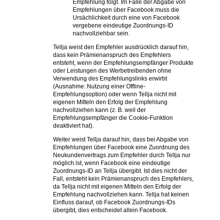
Empfehlung folgt. Im Falle der Abgabe von
Empfehlungen über Facebook muss die
Ursächlichkeit durch eine von Facebook
vergebene eindeutige Zuordnungs-ID
nachvollziehbar sein.
Tellja weist den Empfehler ausdrücklich darauf hin,
dass kein Prämienanspruch des Empfehlers
entsteht, wenn der Empfehlungsempfänger Produkte
oder Leistungen des Werbetreibenden ohne
Verwendung des Empfehlungslinks erwirbt
(Ausnahme: Nutzung einer Offline-
Empfehlungsoption) oder wenn Tellja nicht mit
eigenen Mitteln den Erfolg der Empfehlung
nachvollziehen kann (z. B. weil der
Empfehlungsempfänger die Cookie-Funktion
deaktiviert hat).
Weiter weist Tellja darauf hin, dass bei Abgabe von
Empfehlungen über Facebook eine Zuordnung des
Neukundenvertrags zum Empfehler durch Tellja nur
möglich ist, wenn Facebook eine eindeutige
Zuordnungs-ID an Tellja übergibt. Ist dies nicht der
Fall, entsteht kein Prämienanspruch des Empfehlers,
da Tellja nicht mit eigenen Mitteln den Erfolg der
Empfehlung nachvollziehen kann. Tellja hat keinen
Einfluss darauf, ob Facebook Zuordnungs-IDs
übergibt, dies entscheidet allein Facebook.