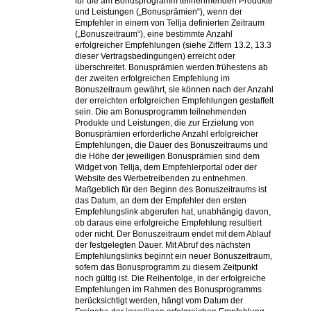
für die am Bonusprogramm teilnehmenden Produkte
und Leistungen („Bonusprämien“), wenn der
Empfehler in einem von Tellja definierten Zeitraum
(„Bonuszeitraum“), eine bestimmte Anzahl
erfolgreicher Empfehlungen (siehe Ziffern 13.2, 13.3
dieser Vertragsbedingungen) erreicht oder
überschreitet. Bonusprämien werden frühestens ab
der zweiten erfolgreichen Empfehlung im
Bonuszeitraum gewährt, sie können nach der Anzahl
der erreichten erfolgreichen Empfehlungen gestaffelt
sein. Die am Bonusprogramm teilnehmenden
Produkte und Leistungen, die zur Erzielung von
Bonusprämien erforderliche Anzahl erfolgreicher
Empfehlungen, die Dauer des Bonuszeitraums und
die Höhe der jeweiligen Bonusprämien sind dem
Widget von Tellja, dem Empfehlerportal oder der
Website des Werbetreibenden zu entnehmen.
Maßgeblich für den Beginn des Bonuszeitraums ist
das Datum, an dem der Empfehler den ersten
Empfehlungslink abgerufen hat, unabhängig davon,
ob daraus eine erfolgreiche Empfehlung resultiert
oder nicht. Der Bonuszeitraum endet mit dem Ablauf
der festgelegten Dauer. Mit Abruf des nächsten
Empfehlungslinks beginnt ein neuer Bonuszeitraum,
sofern das Bonusprogramm zu diesem Zeitpunkt
noch gültig ist. Die Reihenfolge, in der erfolgreiche
Empfehlungen im Rahmen des Bonusprogramms
berücksichtigt werden, hängt vom Datum der