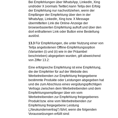
Bei Empfehlungen über WhatsApp, LinkedIn, Xing
und/oder X (vormals Twitter) kann Tellja den Erfolg
der Empfehlung nur nachvollziehen, wenn der
Empfänger der Empfehlung über den in der
WhatsApp, LinkedIn, Xing bzw. X Message
übermittelten Link die Online-Anzeige der
browserbasierten Empfehlung aufruft und über den
dort enthaltenen Link oder Button eine Bestellung
auslöst.
13.3
Für Empfehlungen, die unter Nutzung einer von
Tellja angebotenen Offline-Empfehlungsoption
(Varianten (i) und (ii) wie in der Präambel
beschrieben) abgegeben wurden, gilt abweichend
von Ziffer 13.2:
Eine erfolgreiche Empfehlung ist eine Empfehlung,
die der Empfehler für auf der Website des
Werbetreibenden zur Empfehlung freigegebene
bestimmte Produkte oder Leistungen abgegeben hat
und die zum Abschluss eines vergütungspflichtigen
Vertrags zwischen dem Werbetreibenden und dem
Empfehlungsempfänger über ein vom
Werbetreibenden zur Empfehlung freigegebenes
Produkt bzw. eine vom Werbetreibenden zur
Empfehlung freigegebene Leistung
(„Neukundenvertrag“) führt, wenn die folgenden
Voraussetzungen erfüllt sind: