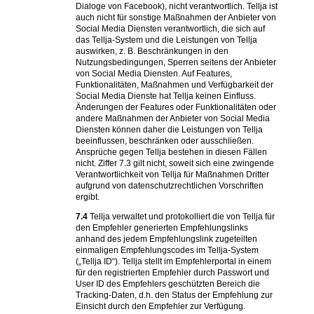
Dialoge von Facebook), nicht verantwortlich. Tellja ist
auch nicht für sonstige Maßnahmen der Anbieter von
Social Media Diensten verantwortlich, die sich auf
das Tellja-System und die Leistungen von Tellja
auswirken, z. B. Beschränkungen in den
Nutzungsbedingungen, Sperren seitens der Anbieter
von Social Media Diensten. Auf Features,
Funktionalitäten, Maßnahmen und Verfügbarkeit der
Social Media Dienste hat Tellja keinen Einfluss.
Änderungen der Features oder Funktionalitäten oder
andere Maßnahmen der Anbieter von Social Media
Diensten können daher die Leistungen von Tellja
beeinflussen, beschränken oder ausschließen.
Ansprüche gegen Tellja bestehen in diesen Fällen
nicht. Ziffer 7.3 gilt nicht, soweit sich eine zwingende
Verantwortlichkeit von Tellja für Maßnahmen Dritter
aufgrund von datenschutzrechtlichen Vorschriften
ergibt.
7.4
Tellja verwaltet und protokolliert die von Tellja für
den Empfehler generierten Empfehlungslinks
anhand des jedem Empfehlungslink zugeteilten
einmaligen Empfehlungscodes im Tellja-System
(„Tellja ID“). Tellja stellt im Empfehlerportal in einem
für den registrierten Empfehler durch Passwort und
User ID des Empfehlers geschützten Bereich die
Tracking-Daten, d.h. den Status der Empfehlung zur
Einsicht durch den Empfehler zur Verfügung.