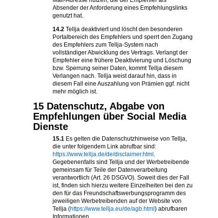
Mail-Adresse nutzen, die der Empfehler als
Absender der Anforderung eines Empfehlungslinks
genutzt hat.
14.2
Tellja deaktiviert und löscht den besonderen
Portalbereich des Empfehlers und sperrt den Zugang
des Empfehlers zum Tellja-System nach
vollständiger Abwicklung des Vertrags. Verlangt der
Empfehler eine frühere Deaktivierung und Löschung
bzw. Sperrung seiner Daten, kommt Tellja diesem
Verlangen nach. Tellja weist darauf hin, dass in
diesem Fall eine Auszahlung von Prämien ggf. nicht
mehr möglich ist.
15 Datenschutz, Abgabe von
Empfehlungen über Social Media
Dienste
15.1
Es gelten die Datenschutzhinweise von Tellja,
die unter folgendem Link abrufbar sind:
https://www.tellja.de/de/disclaimer.html
.
Gegebenenfalls sind Tellja und der Werbetreibende
gemeinsam für Teile der Datenverarbeitung
verantwortlich (Art. 26 DSGVO). Soweit dies der Fall
ist, finden sich hierzu weitere Einzelheiten bei den zu
den für das Freundschaftswerbungsprogramm des
jeweiligen Werbetreibenden auf der Website von
Tellja (
https://www.tellja.eu/de/agb.html
) abrufbaren
Informationen.