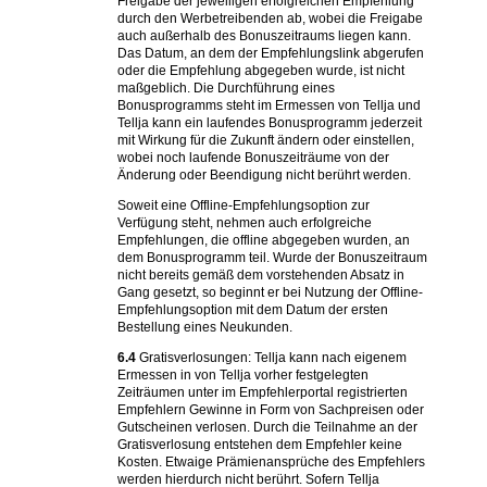
Freigabe der jeweiligen erfolgreichen Empfehlung
durch den Werbetreibenden ab, wobei die Freigabe
auch außerhalb des Bonuszeitraums liegen kann.
Das Datum, an dem der Empfehlungslink abgerufen
oder die Empfehlung abgegeben wurde, ist nicht
maßgeblich. Die Durchführung eines
Bonusprogramms steht im Ermessen von Tellja und
Tellja kann ein laufendes Bonusprogramm jederzeit
mit Wirkung für die Zukunft ändern oder einstellen,
wobei noch laufende Bonuszeiträume von der
Änderung oder Beendigung nicht berührt werden.
Soweit eine Offline-Empfehlungsoption zur
Verfügung steht, nehmen auch erfolgreiche
Empfehlungen, die offline abgegeben wurden, an
dem Bonusprogramm teil. Wurde der Bonuszeitraum
nicht bereits gemäß dem vorstehenden Absatz in
Gang gesetzt, so beginnt er bei Nutzung der Offline-
Empfehlungsoption mit dem Datum der ersten
Bestellung eines Neukunden.
6.4
Gratisverlosungen: Tellja kann nach eigenem
Ermessen in von Tellja vorher festgelegten
Zeiträumen unter im Empfehlerportal registrierten
Empfehlern Gewinne in Form von Sachpreisen oder
Gutscheinen verlosen. Durch die Teilnahme an der
Gratisverlosung entstehen dem Empfehler keine
Kosten. Etwaige Prämienansprüche des Empfehlers
werden hierdurch nicht berührt. Sofern Tellja