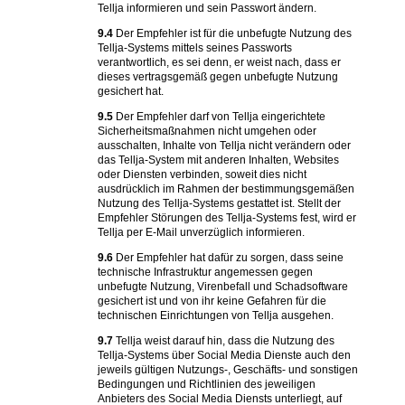
Tellja informieren und sein Passwort ändern.
9.4
Der Empfehler ist für die unbefugte Nutzung des
Tellja-Systems mittels seines Passworts
verantwortlich, es sei denn, er weist nach, dass er
dieses vertragsgemäß gegen unbefugte Nutzung
gesichert hat.
9.5
Der Empfehler darf von Tellja eingerichtete
Sicherheitsmaßnahmen nicht umgehen oder
ausschalten, Inhalte von Tellja nicht verändern oder
das Tellja-System mit anderen Inhalten, Websites
oder Diensten verbinden, soweit dies nicht
ausdrücklich im Rahmen der bestimmungsgemäßen
Nutzung des Tellja-Systems gestattet ist. Stellt der
Empfehler Störungen des Tellja-Systems fest, wird er
Tellja per E-Mail unverzüglich informieren.
9.6
Der Empfehler hat dafür zu sorgen, dass seine
technische Infrastruktur angemessen gegen
unbefugte Nutzung, Virenbefall und Schadsoftware
gesichert ist und von ihr keine Gefahren für die
technischen Einrichtungen von Tellja ausgehen.
9.7
Tellja weist darauf hin, dass die Nutzung des
Tellja-Systems über Social Media Dienste auch den
jeweils gültigen Nutzungs-, Geschäfts- und sonstigen
Bedingungen und Richtlinien des jeweiligen
Anbieters des Social Media Diensts unterliegt, auf