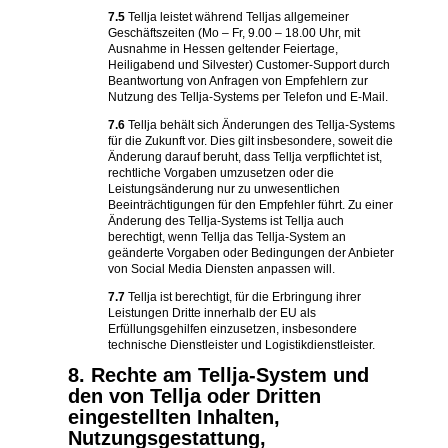
7.5
Tellja leistet während Telljas allgemeiner
Geschäftszeiten (Mo – Fr, 9.00 – 18.00 Uhr, mit
Ausnahme in Hessen geltender Feiertage,
Heiligabend und Silvester) Customer-Support durch
Beantwortung von Anfragen von Empfehlern zur
Nutzung des Tellja-Systems per Telefon und E-Mail.
7.6
Tellja behält sich Änderungen des Tellja-Systems
für die Zukunft vor. Dies gilt insbesondere, soweit die
Änderung darauf beruht, dass Tellja verpflichtet ist,
rechtliche Vorgaben umzusetzen oder die
Leistungsänderung nur zu unwesentlichen
Beeinträchtigungen für den Empfehler führt. Zu einer
Änderung des Tellja-Systems ist Tellja auch
berechtigt, wenn Tellja das Tellja-System an
geänderte Vorgaben oder Bedingungen der Anbieter
von Social Media Diensten anpassen will.
7.7
Tellja ist berechtigt, für die Erbringung ihrer
Leistungen Dritte innerhalb der EU als
Erfüllungsgehilfen einzusetzen, insbesondere
technische Dienstleister und Logistikdienstleister.
8. Rechte am Tellja-System und
den von Tellja oder Dritten
eingestellten Inhalten,
Nutzungsgestattung,