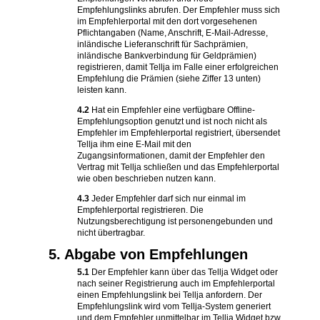
Empfehlungslinks abrufen. Der Empfehler muss sich
im Empfehlerportal mit den dort vorgesehenen
Pflichtangaben (Name, Anschrift, E-Mail-Adresse,
inländische Lieferanschrift für Sachprämien,
inländische Bankverbindung für Geldprämien)
registrieren, damit Tellja im Falle einer erfolgreichen
Empfehlung die Prämien (siehe Ziffer 13 unten)
leisten kann.
4.2
Hat ein Empfehler eine verfügbare Offline-
Empfehlungsoption genutzt und ist noch nicht als
Empfehler im Empfehlerportal registriert, übersendet
Tellja ihm eine E-Mail mit den
Zugangsinformationen, damit der Empfehler den
Vertrag mit Tellja schließen und das Empfehlerportal
wie oben beschrieben nutzen kann.
4.3
Jeder Empfehler darf sich nur einmal im
Empfehlerportal registrieren. Die
Nutzungsberechtigung ist personengebunden und
nicht übertragbar.
5. Abgabe von Empfehlungen
5.1
Der Empfehler kann über das Tellja Widget oder
nach seiner Registrierung auch im Empfehlerportal
einen Empfehlungslink bei Tellja anfordern. Der
Empfehlungslink wird vom Tellja-System generiert
und dem Empfehler unmittelbar im Tellja Widget bzw.