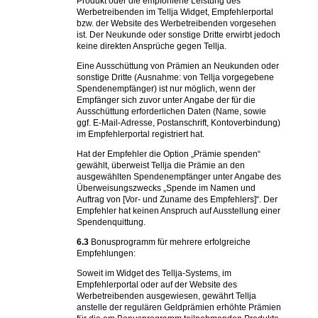
Produkt oder die empfohlene Leistung des
Werbetreibenden im Tellja Widget, Empfehlerportal
bzw. der Website des Werbetreibenden vorgesehen
ist. Der Neukunde oder sonstige Dritte erwirbt jedoch
keine direkten Ansprüche gegen Tellja.
Eine Ausschüttung von Prämien an Neukunden oder
sonstige Dritte (Ausnahme: von Tellja vorgegebene
Spendenempfänger) ist nur möglich, wenn der
Empfänger sich zuvor unter Angabe der für die
Ausschüttung erforderlichen Daten (Name, sowie
ggf. E-Mail-Adresse, Postanschrift, Kontoverbindung)
im Empfehlerportal registriert hat.
Hat der Empfehler die Option „Prämie spenden“
gewählt, überweist Tellja die Prämie an den
ausgewählten Spendenempfänger unter Angabe des
Überweisungszwecks „Spende im Namen und
Auftrag von [Vor- und Zuname des Empfehlers]“. Der
Empfehler hat keinen Anspruch auf Ausstellung einer
Spendenquittung.
6.3
Bonusprogramm für mehrere erfolgreiche
Empfehlungen:
Soweit im Widget des Tellja-Systems, im
Empfehlerportal oder auf der Website des
Werbetreibenden ausgewiesen, gewährt Tellja
anstelle der regulären Geldprämien erhöhte Prämien